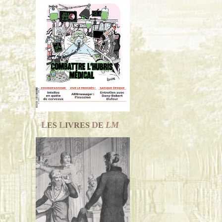
L
L
D
LM
ES
IVRES
E