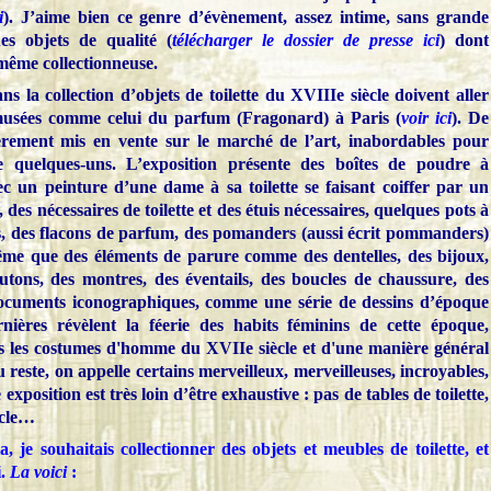
i
). J’aime bien ce genre d’évènement, assez intime, sans grande
es objets de qualité (
télécharger le dossier de presse ici
) dont
ême collectionneuse.
s la collection d’objets de toilette du XVIIIe siècle doivent aller
s musées comme celui du parfum (Fragonard) à Paris (
voir ici
). De
èrement mis en vente sur le marché de l’art, inabordables pour
quelques-uns. L’exposition présente des boîtes de poudre à
c un peinture d’une dame à sa toilette se faisant coiffer par un
 des nécessaires de toilette et des étuis nécessaires, quelques pots à
s, des flacons de parfum, des pomanders (aussi écrit pommanders)
ême que des éléments de parure comme des dentelles, des bijoux,
utons, des montres, des éventails, des boucles de chaussure, des
ocuments iconographiques, comme une série de dessins d’époque
nières révèlent la féerie des habits féminins de cette époque,
ns les costumes d'homme du XVIIe siècle et d'une manière général
u reste, on appelle certains merveilleux, merveilleuses, incroyables,
xposition est très loin d’être exhaustive : pas de tables de toilette,
ècle…
, je souhaitais collectionner des objets et meubles de toilette, et
i.
La voici
: