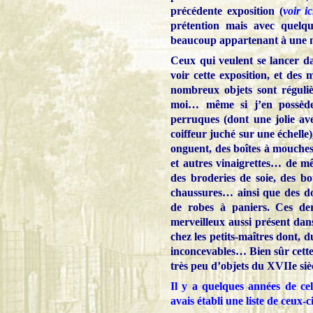
précédente exposition (
voir ic
prétention mais avec quelqu
beaucoup appartenant à une m
Ceux qui veulent se lancer dan
voir cette exposition, et de
nombreux objets sont réguli
moi… même si j’en possède 
perruques (dont une jolie ave
coiffeur juché sur une échelle),
onguent, des boîtes à mouche
et autres vinaigrettes… de m
des broderies de soie, des bo
chaussures… ainsi que des d
de robes à paniers. Ces der
merveilleux aussi présent da
chez les petits-maîtres dont, d
inconcevables… Bien sûr cette e
très peu d’objets du XVIIe si
Il y a quelques années de cela
avais établi une liste de ceux-c