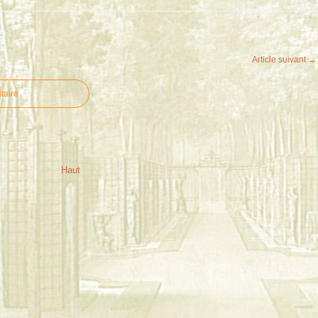
Article suivant →
taire
Haut