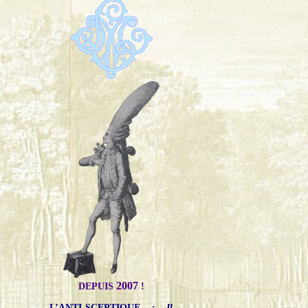
2007
DEPUIS
!
L’ANTI-SCEPTIQUE
:
Il