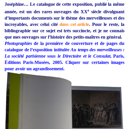
Joséphine… Le catalogue de cette exposition, publié la même
e
année, est un des rares ouvrages du XX
siècle divulguant
d’importants documents sur le thème des merveilleuses et des
incroyables, avec celui cité
dans cet article
. Pour le reste, la
bibliographie sur ce sujet est très succincte, et je ne connais
que mes ouvrages sur l’histoire des petits-maîtres en général.
Photographies
de la première de couverture et de pages du
catalogue de l’exposition intitulée
Au temps des merveilleuses :
La société parisienne sous le Directoire et le Consulat
, Paris,
Éditions Paris-Musées, 2005. Cliquer sur certaines images
pour avoir un agrandissement.