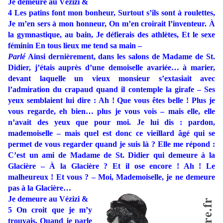
Je demeure au Vézizi &
4 Les patins font mon bonheur, Surtout s’ils sont à roulettes,
Je m’en sers à mon honneur, On m’en croirait l’inventeur. À
la gymnastique, au bain, Je défierais des athlètes, Et le sexe
féminin En tous lieux me tend sa main –
Parlé
Ainsi dernièrement, dans les salons de Madame de St.
Didier, j’étais auprès d’une demoiselle avariée… à marier,
devant laquelle un vieux monsieur s’extasiait avec
l’admiration du crapaud quand il contemple la girafe – Ses
yeux semblaient lui dire : Ah ! Que vous êtes belle ! Plus je
vous regarde, eh bien… plus je vous vois – mais elle, elle
n’avait des yeux que pour moi. Je lui dis : pardon,
mademoiselle – mais quel est donc ce vieillard âgé qui se
permet de vous regarder quand je suis là ? Elle me répond :
C’est un ami de Madame de St. Didier qui demeure à la
Glacière – À la Glacière ? Et il ose encore ! Ah ! Le
malheureux ! Et vous ? – Moi, Mademoiselle, je ne demeure
pas à la Glacière…
Je demeure au Vézizi &
5 On croit que je m’y
trouvais, Quand je parle