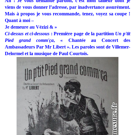
Ah ! Je vous demande pardon, c’est mon tailleur dont je
viens de vous donner l’adresse, par inadvertance assurément.
Mais à propos je vous recommande, tenez, voyez sa coupe !
Quant à moi –
Je demeure au Vézizi & »
Ci-dessus et ci-dessous
: Première page de la partition
Un p'tit
Pied grand comm'ça
, « Chantée au Concert des
Ambassadeurs Par Mr Libert ». Les paroles sont de Villemer-
Delormel et la musique de Paul Courtois.