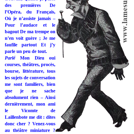
des premières De
l’Opéra, du Français,
Où je n’assiste jamais –
Pour l’audace et le
bagout De ma trempe on
n’en voit guère ; Je me
faufile partout Et j’y
parle un peu de tout.
Parlé
Mon Dieu oui
courses, théâtres, procès,
bourse, littérature, tous
les sujets de conversation
me sont familiers, bien
que je ne sache
absolument rien – Ainsi
dernièrement, mon ami
le Vicomte de
Laillenbote me dit : dites
donc cher ? Venez-vous
au théâtre miniature ?