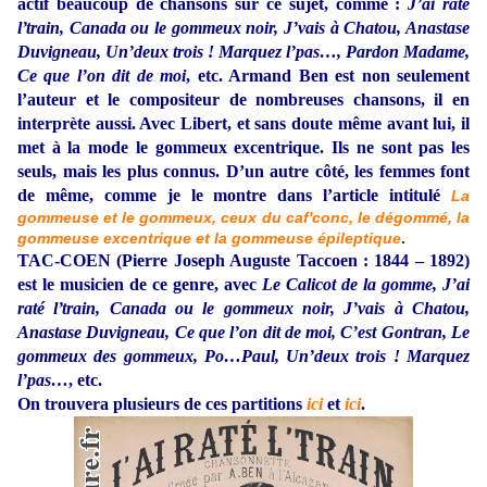
actif beaucoup de chansons sur ce sujet, comme :
J’ai raté
l’train, Canada ou le gommeux noir, J’vais à Chatou, Anastase
Duvigneau, Un’deux trois ! Marquez l’pas…, Pardon Madame,
Ce que l’on dit de moi
, etc. Armand Ben est non seulement
l’auteur et le compositeur de nombreuses chansons, il en
interprète aussi. Avec Libert, et sans doute même avant lui, il
met à la mode le gommeux excentrique. Ils ne sont pas les
seuls, mais les plus connus. D’un autre côté, les femmes font
de même, comme je le montre dans l’article intitulé
La
gommeuse et le gommeux, ceux du caf'conc, le dégommé, la
gommeuse excentrique et la gommeuse épileptique
.
TAC-COEN (Pierre Joseph Auguste Taccoen : 1844 – 1892)
est le musicien de ce genre, avec
Le Calicot de la gomme, J’ai
raté l’train, Canada ou le gommeux noir, J’vais à Chatou,
Anastase Duvigneau, Ce que l’on dit de moi, C’est Gontran, Le
gommeux des gommeux, Po…Paul, Un’deux trois ! Marquez
l’pas…
, etc.
On trouvera plusieurs de ces partitions
ici
et
ici
.