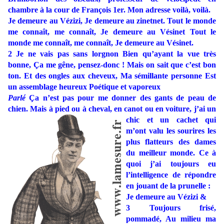
chambre à la cour de François 1er. Mon adresse voilà, voilà.
Je demeure au Vézizi, Je demeure au zinetnet. Tout le monde
me connaît, me connaît, Je demeure au Vésinet Tout le
monde me connaît, me connaît, Je demeure au Vésinet.
2 Je ne vais pas sans lorgnon Bien qu’ayant la vue très
bonne, Ça me gêne, pensez-donc ! Mais on sait que c’est bon
ton. Et des ongles aux cheveux, Ma sémillante personne Est
un assemblage heureux Poétique et vaporeux
Parlé
Ça n’est pas pour me donner des gants de peau de
chien. Mais à pied ou à cheval, en can
ot ou en voiture, j’ai un
chic et un cachet qui
m’ont valu les sourires les
plus flatteurs des dames
du meilleur monde. Ce à
quoi j’ai toujours eu
l’intelligence de répondre
en jouant de la prunelle :
Je demeure au Vézizi &
3 Toujours frisé,
pommadé, Au milieu ma