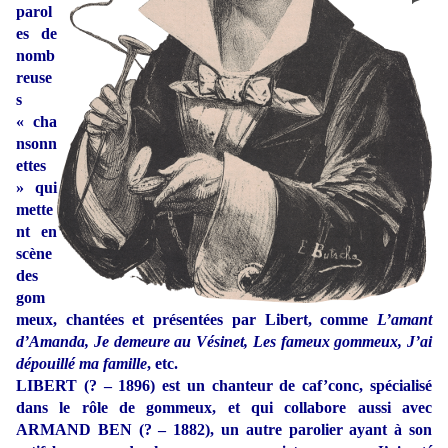
parol
es de
nomb
reuse
s
« cha
nsonn
ettes
» qui
mette
nt en
scène
des
gom
meux, chantées et présentées par Libert, comme
L’amant
d’Amanda, Je demeure au Vésinet, Les fameux gommeux, J’ai
dépouillé ma famille
, etc.
LIBERT (? – 1896) est un chanteur de caf’conc, spécialisé
dans le rôle de gommeux, et qui collabore aussi avec
ARMAND BEN (? – 1882), un autre parolier ayant à son