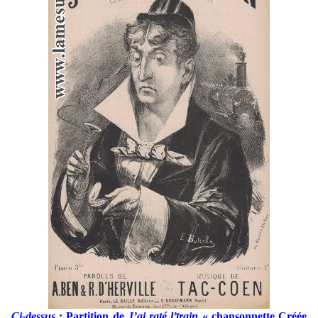
Ci-dessus
: Partition de
J’ai raté l’train
« chansonnette Créée