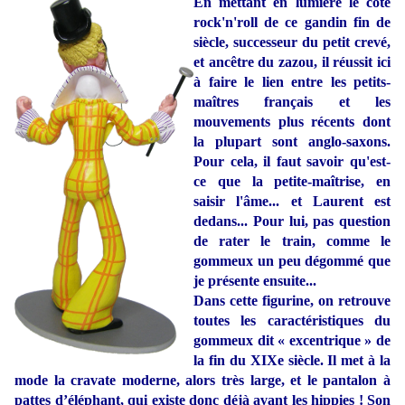
En mettant en lumière le côté
rock'n'roll de ce gandin fin de
siècle, successeur du petit crevé,
et ancêtre du zazou, il réussit ici
à faire le lien entre les petits-
maîtres français et les
mouvements plus récents dont
la plupart sont anglo-saxons.
Pour cela, il faut savoir qu'est-
ce que la petite-maîtrise, en
saisir l'âme... et Laurent est
dedans... Pour lui, pas question
de rater le train, comme le
gommeux un peu dégommé que
je présente ensuite...
Dans cette figurine, on retrouve
toutes les caractéristiques du
gommeux dit « excentrique » de
la fin du XIXe siècle. Il met à la
mode la cravate moderne, alors très large, et le pantalon à
pattes d’éléphant, qui existe donc déjà avant les hippies ! Son