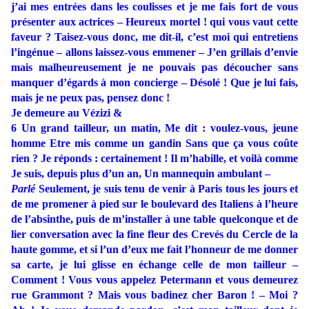
j’ai mes entrées dans les coulisses et je me fais fort de vous
présenter aux actrices – Heureux mortel ! qui vous vaut cette
faveur ? Taisez-vous donc, me dit-il, c’est moi qui entretiens
l’ingénue – allons laissez-vous emmener – J’en grillais d’envie
mais malheureusement je ne pouvais pas découcher sans
manquer d’égards à mon concierge – Désolé ! Que je lui fais,
mais je ne peux pas, pensez donc !
Je demeure au Vézizi &
6 Un grand tailleur, un matin, Me dit : voulez-vous, jeune
homme Etre mis comme un gandin Sans que ça vous coûte
rien ? Je réponds : certainement ! Il m’habille, et voilà comme
Je suis, depuis plus d’un an, Un mannequin ambulant –
Parlé
Seulement, je suis tenu de venir à Paris tous les jours et
de me promener à pied sur le boulevard des Italiens à l’heure
de l’absinthe, puis de m’installer à une table quelconque et de
lier conversation avec la fine fleur des Crevés du Cercle de la
haute gomme, et si l’un d’eux me fait l’honneur de me donner
sa carte, je lui glisse en échange celle de mon tailleur –
Comment ! Vous vous appelez Petermann et vous demeurez
rue Grammont ? Mais vous badinez cher Baron ! – Moi ?