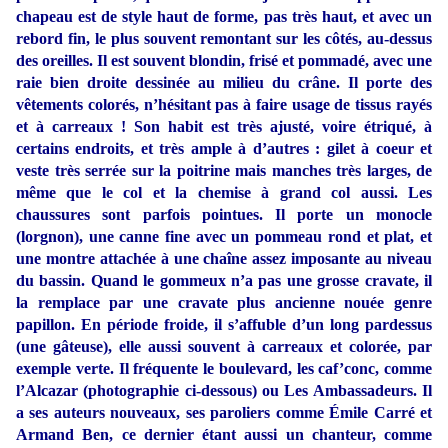
chapeau est de style haut de forme, pas très haut, et avec un
rebord fin, le plus souvent remontant sur les côtés, au-dessus
des oreilles. Il est souvent blondin, frisé et pommadé, avec une
raie bien droite dessinée au milieu du crâne. Il porte des
vêtements colorés, n’hésitant pas à faire usage de tissus rayés
et à carreaux ! Son habit est très ajusté, voire étriqué, à
certains endroits, et très ample à d’autres : gilet à coeur et
veste très serrée sur la poitrine mais manches très larges, de
même que le col et la chemise à grand col aussi. Les
chaussures sont parfois pointues. Il porte un monocle
(lorgnon), une canne fine avec un pommeau rond et plat, et
une montre attachée à une chaîne assez imposante au niveau
du bassin. Quand le gommeux n’a pas une grosse cravate, il
la remplace par une cravate plus ancienne nouée genre
papillon. En période froide, il s’affuble d’un long pardessus
(une gâteuse), elle aussi souvent à carreaux et colorée, par
exemple verte. Il fréquente le boulevard, les caf’conc, comme
l’Alcazar (photographie ci-dessous) ou Les Ambassadeurs. Il
a ses auteurs nouveaux, ses paroliers comme Émile Carré et
Armand Ben, ce dernier étant aussi un chanteur, comme