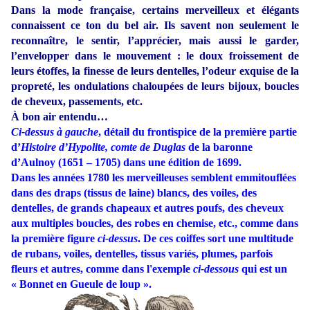
Dans la mode française, certains merveilleux et élégants
connaissent ce ton du bel air. Ils savent non seulement le
reconnaître, le sentir, l’apprécier, mais aussi le garder,
l’envelopper dans le mouvement : le doux froissement de
leurs étoffes, la finesse de leurs dentelles, l’odeur exquise de la
propreté, les ondulations chaloupées de leurs bijoux, boucles
de cheveux, passements, etc.
À bon air entendu…
Ci-dessus à gauche
, détail du frontispice de la première partie
d’
Histoire d’Hypolite, comte de Duglas
de la baronne
d’Aulnoy (1651 – 1705) dans une édition de 1699.
Dans les années 1780 les merveilleuses semblent emmitouflées
dans des draps (tissus de laine) blancs, des voiles, des
dentelles, de grands chapeaux et autres poufs, des cheveux
aux multiples boucles, des robes en chemise, etc., comme dans
la première figure
ci-dessus
. De ces coiffes sort
une multitude
de rubans, voiles, dentelles, tissus variés, plumes, parfois
fleurs et autres, comme dans l'exemple
ci-dessous
qui est un
« Bonnet en Gueule de loup ».