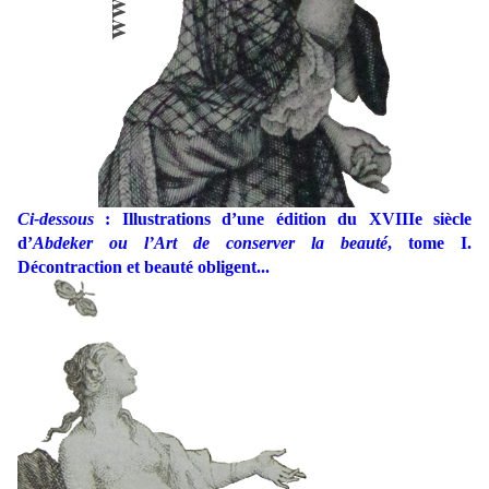
Ci-dessous
: Illustrations d’une édition du XVIIIe siècle
d’
Abdeker ou l’Art de conserver la beauté
, tome I.
Décontraction et beauté obligent...