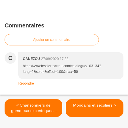
Commentaires
Ajouter un commentaire
C
CANEZOU
27/09/2020 17:33
https://www.tessier-sarrou.com/catalogue/103134?
lang=fr&sold=&offset=100&max=50
Répondre
< Chansonniers de
Mondains et séculiers >
gommeux excentriques :
Armand Ben, Émile Carré et
Laurent Manet