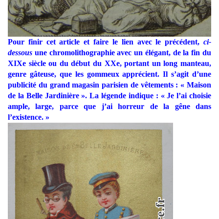
Pour finir cet article et faire le lien avec le précédent,
ci-
dessous
une chromolithographie avec un élégant, de la fin du
XIXe siècle ou du début du XXe, portant un long manteau,
genre gâteuse, que les gommeux apprécient. Il s’agit d’une
publicité du grand magasin parisien de vêtements : « Maison
de la Belle Jardinière ». La légende indique : « Je l’ai choisie
ample, large, parce que j’ai horreur de la gêne dans
l’existence. »