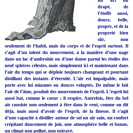
un art du
drapé, de
l’étoffe aussi,
douce, belle,
propre, et de la
propreté bien
sûr, non
seulement de l’habit, mais du corps et de l’esprit surtout. Il
s’agit d’un talent du mouvement, à la manière d’une nage
dans un lac d’ambroisie ou d’une danse parmi les étoiles des
neuf sphères célestes, mais simplement ici et maintenant dans
l’air du temps qui se déploie toujours changeant et pourtant
distillant des instants d’éternité. L’air est impalpable, mais
porte avec lui miasmes ou douces voluptés. De même le fait
l’air de l’âme, produit des mouvements de l’esprit. L’esprit lui
aussi bat, comme le coeur ; il respire. Autrefois, être du bel
air consiste non seulement à être dans le vent, comme on dit
déjà, mais aussi d’avoir de l’esprit, de la finesse. Il s’agit
d’une capacité à distiller autour de soi un air sain, un confort
crépitant doucement de joie, une atmosphère belle et bonne,
un climat non pollué, non entravé.