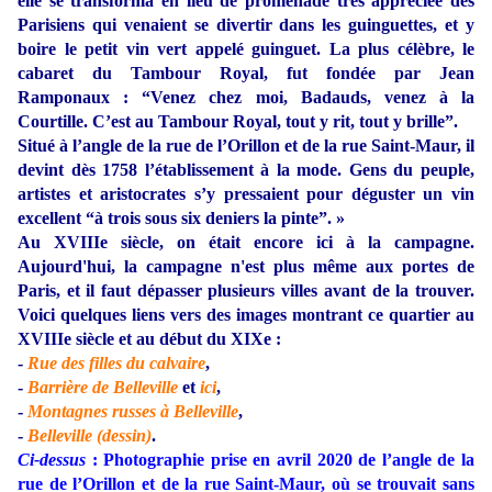
elle se transforma en lieu de promenade très appréciée des
Parisiens qui venaient se divertir dans les guinguettes, et y
boire le petit vin vert appelé guinguet. La plus célèbre, le
cabaret du Tambour Royal, fut fondée par Jean
Ramponaux : “Venez chez moi, Badauds, venez à la
Courtille. C’est au Tambour Royal, tout y rit, tout y brille”.
Situé à l’angle de la rue de l’Orillon et de la rue Saint-Maur, il
devint dès 1758 l’établissement à la mode. Gens du peuple,
artistes et aristocrates s’y pressaient pour déguster un vin
excellent “à trois sous six deniers la pinte”. »
Au XVIIIe siècle, on était encore ici à la campagne.
Aujourd'hui, la campagne n'est plus même aux portes de
Paris, et il faut dépasser plusieurs villes avant de la trouver.
Voici quelques liens vers des images montrant ce quartier au
XVIIIe siècle et au début du XIXe :
-
Rue des filles du calvaire
,
-
Barrière de Belleville
et
ici
,
-
Montagnes russes à Belleville
,
-
Belleville (dessin)
.
Ci-dessus
: Photographie prise en avril 2020 de l’angle de la
rue de l’Orillon et de la rue Saint-Maur, où se trouvait sans