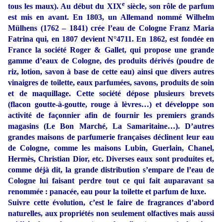
e
tous les maux). Au début du XIX
siècle, son rôle de parfum
est mis en avant. En 1803, un Allemand nommé Wilhelm
Mülhens (1762 – 1841) crée l’eau de Cologne Franz Maria
Fatrina qui, en 1807 devient N°4711. En 1862, est fondée en
France la société Roger & Gallet, qui propose une grande
gamme d’eaux de Cologne, des produits dérivés (poudre de
riz, lotion, savon à base de cette eau) ainsi que divers autres
vinaigres de toilette, eaux parfumées, savons, produits de soin
et de maquillage. Cette société dépose plusieurs brevets
(flacon goutte-à-goutte, rouge à lèvres…) et développe son
activité de façonnier afin de fournir les premiers grands
magasins (Le Bon Marché, La Samaritaine…). D’autres
grandes maisons de parfumerie françaises déclinent leur eau
de Cologne, comme les maisons Lubin, Guerlain, Chanel,
Hermès, Christian Dior, etc. Diverses eaux sont produites et,
comme déjà dit, la grande distribution s’empare de l’eau de
Cologne lui faisant perdre tout ce qui fait auparavant sa
renommée : panacée, eau pour la toilette et parfum de luxe.
Suivre cette évolution, c’est le faire de fragrances d’abord
naturelles, aux propriétés non seulement olfactives mais aussi