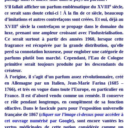
e
S’il fallait afficher un parfum emblématique du XVIII
siècle,
ce serait sans doute celui-ci ! À la fin de ce siècle, beaucoup
d’imitations et autres contrefaçons sont créées. Et oui, déjà au
e
XVIII
siècle la contrefaçon se propage dans le domaine du
luxe, prenant une ampleur croissant avec l’industrialisation.
Ce serait surtout à partir des années 1960, lorsque cette
fragrance est récupérée par la grande distribution, qu'elle
perd sa connotation luxueuse, pour englober une catégorie de
parfums plutôt bon marché. Cependant, l’Eau de Cologne
primitive serait toujours produite par les descendants du
créateur.
À l’origine, il s’agit d’un parfum assez révolutionnaire, créé
en Allemagne par un Italien, Jean-Marie Farina (1685 –
1766), et très en vogue dans toute l’Europe, en particulier en
France. Il est d’abord vendu comme un remède. Il conserve
ce rôle pendant longtemps, en complément de sa fonction
olfactive. Dans le fascicule paru pour l’exposition universelle
française de 1867 (
cliquer sur l’image ci-dessus
pour accéder à
cet ouvrage numérisé par Google
), sont encore vantées les
vertus médicinales de cette potion considérée comme un