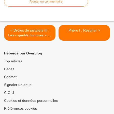
Ajouter un commentaire
< Drôles de pistolets III :
Prière I : Respirer >
Les « gentils hommes » de
1846 !
Hébergé par Overblog
Top articles
Pages
Contact
Signaler un abus
C.G.U.
Cookies et données personnelles
Préférences cookies