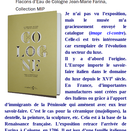
Je n’ai pas vu l’exposition,
mais le musée m’a
gracieusement envoyé le
catalogue (
image ci-contre
).
Celle-ci est très intéressante
car exemplaire de l’évolution
du secteur du luxe.
Il y a d’abord l’origine.
L’Europe importe le savoir-
faire italien dans le domaine
e
du luxe depuis le XVI
siècle.
En France, d’importantes
manufactures sont créées par
des Italiens ou grâce à l’apport
d’immigrants de la Péninsule qui amènent avec eux leur
savoir-faire. C’est le cas pour la céramique (majoliques), la
dentelle, la peinture, la sculpture, etc. Cela est à la base de la
Renaissance française. L’exposition retrace l’arrivée de
Farina à Cologne, en 1706. Il est issu d’une famille italienne