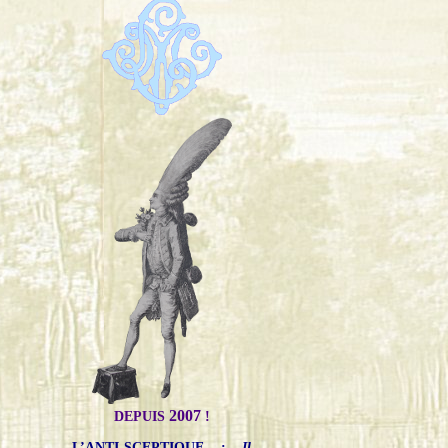
2007
DEPUIS
!
L’ANTI-SCEPTIQUE
:
Il