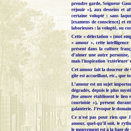
prendre garde, Seigneur Gauda
réjouir »], aux desseins et 
certaine volupté : sans laque
[examens de conscience] et ent
laborieuses : la volupté, ou c
Cette « délectation » (mot emplo
« amour », cette intelligence d
présent dans la culture franç
d’aimer une autre personne, il
mais l'inspiration 'extérieure' 
Cet amour fait la douceur de v
gîte est accueillant, etc., que t
L’amour est un sujet important
dégradés, depuis le plus mysti
fine amore
établissent le lien
courtoisie »), présent dura
galanterie. J'évoque le domaine
Ce n'est pas pour rien que 
amour, quel-qu’il soit, le r
le mouvement est à la base de 