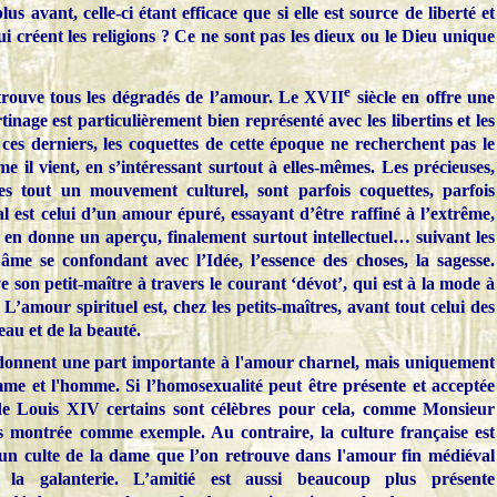
plus avant, celle-ci étant efficace que si elle est source de liberté et
 créent les religions ? Ce ne sont pas les dieux ou le Dieu unique
e
etrouve tous les dégradés de l’amour.
Le XVII
siècle en offre une
inage est particulièrement bien représenté avec les libertins et les
ces derniers, les coquettes de cette époque ne recherchent pas le
me il vient, en s’intéressant surtout à elles-mêmes. Les précieuses,
les tout un mouvement culturel, sont parfois coquettes, parfois
l est celui d’un amour épuré, essayant d’être raffiné à l’extrême,
en donne un aperçu, finalement surtout intellectuel… suivant les
âme se confondant avec l’Idée, l’essence des choses, la sagesse.
son petit-maître à travers le courant ‘dévot’, qui est à la mode à
L’amour spirituel est, chez les petits-maîtres, avant tout celui des
u et de la beauté.
e donnent une part importante à l'amour charnel, mais uniquement
mme et l'homme. Si l’homosexualité peut être présente et acceptée
de Louis XIV certains sont célèbres pour cela, comme Monsieur
ais montrée comme exemple. Au contraire, la culture française est
’un culte de la dame que l’on retrouve dans l'amour fin médiéval
t la galanterie. L’amitié est aussi beaucoup plus présente