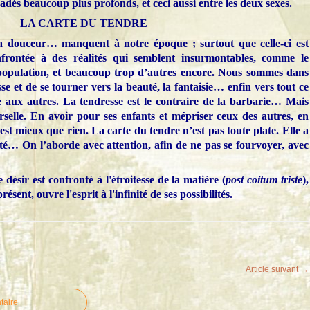
dés beaucoup plus profonds, et ceci aussi entre les deux sexes.
LA CARTE DU TENDRE
la douceur… manquent à notre époque ; surtout que celle-ci est
confrontée à des réalités qui semblent insurmontables, comme le
urpopulation, et beaucoup trop d’autres encore. Nous sommes dans
se et de se tourner vers la beauté, la fantaisie… enfin vers tout ce
aux autres. La tendresse est le contraire de la barbarie… Mais
erselle. En avoir pour ses enfants et mépriser ceux des autres, en
est mieux que rien. La carte du tendre n’est pas toute plate. Elle a
rsité… On l’aborde avec attention, afin de ne pas se fourvoyer, avec
e désir est confronté à l'étroitesse de la matière (
post coitum triste
),
résent, ouvre l'esprit à l'infinité de ses possibilités.
Article suivant →
taire