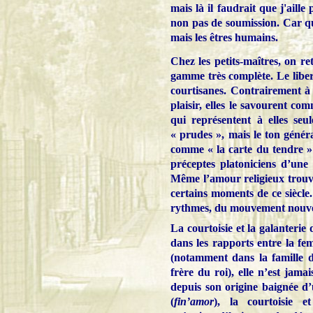
mais là il faudrait que j'aille 
non pas de soumission. Car qui
mais les êtres humains.
Chez les petits-maîtres, on r
gamme très complète. Le libert
courtisanes. Contrairement à 
plaisir, elles le savourent com
qui représentent à elles seu
« prudes », mais le ton généra
comme « la carte du tendre » 
préceptes platoniciens d’une 
Même l’amour religieux trouve 
certains moments de ce siècle. 
rythmes, du mouvement nouvea
La courtoisie et la galanteri
dans les rapports entre la fe
(notamment dans la famille 
frère du roi), elle n’est jam
depuis son origine baignée d
(
fin’amor
), la courtoisie e