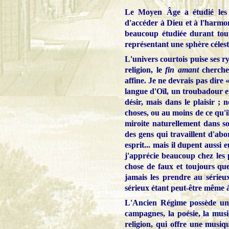
Le Moyen Âge a étudié les r
d'accéder à Dieu et à l'harmon
beaucoup étudiée durant toute
représentant une sphère célest
L'univers courtois puise ses
religion, le
fin amant
cherche
affine. Je ne devrais pas dire 
langue d'Oïl, un troubadour 
désir, mais dans le plaisir ;
choses, ou au moins de ce qu'i
miroite naturellement dans so
des gens qui travaillent d'abor
esprit... mais il dupent aussi 
j'apprécie beaucoup chez les p
chose de faux et toujours quel
jamais les prendre au sérieux,
sérieux étant peut-être même à 
L'Ancien Régime possède un 
campagnes, la poésie, la musi
religion, qui offre une musi