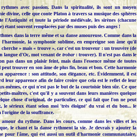
ythmes avec passion. Dans la spiritualité, ils sont un moyen
ie divine, celle que conte Platon à travers sa musique des sphères
 l'Antiquité et toute la période médiévale, les sirènes (chacune
e) étant souvent remplacées par des muses puis des anges !
 rythmes dans la terre même et sa danse amoureuse. Comme dans la
 l'harmonie, la symphonie sublime, en empreigne son âme qu'il
« cherche » mais « trouve », car c'est un trouveur : un trouvère (de
en langue d'Oc, mot venant de
trobar
: trouver). Il n'est pas dans le
 non pas dans un plaisir feint, mais dans l'essence même de toutes
l peut trouver en son âme de plus fin, beau et bon. Cette harmonie
n apparence : son attitude, son élégance, etc. Évidemment, il est
d leur apparence afin de faire croire que cela est le reflet de leur
eux-mêmes, ce qui n'est pas le but de la courtoisie bien sûr. Ce que
etits-maîtres, c'est qu'il y a souvent dans leurs manières quelque
que chose d'original, de particulier, ce qui fait que l'on ne peut
 le sérieux étant selon moi 'très éloigné' du vrai et du bon... le
l'origine de la souffrance.
amour du rythme. Dans les cours, comme dans les villes et les
que, le chant et la danse rythment la vie. Je devrais y ajouter la
que pour l'âme, qui est aussi un outil d'harmonie communautaire,