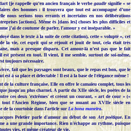
rt [je rappelle qu’en ancien français le verbe
gaudir
signifie « se
affaires des hommes : il trouvera que tout est accompagné d’une
lle nous serions tous errants et incertains en nos délibérations
reprises [actions]. Même ès [dans les] choses les plus difficiles et
omme j’ai de coutume de parler, l’amour y est inséparable. »
yé dans le texte à la suite de cette citation), cette « volupté », cet
e la vie, cet esprit qui se réjouit et jouit de tout, cela était très
aise, mais a presque disparu. Cet amour-là n’est pas que le fait
 est présent en tout. Il vient, il me semble, surtout de soi-même,
est toujours nécessaire.
ivre, fait que les paysages sont beaux, que le repas est bon, que le
out est à sa place et délectable ! Il est à la base de l'élégance même !
 de la culture française. Elle en offre le camaïeu complet, tous les
que jusqu'au plus charnel. A partir du XIIe siècle, les poètes de la
 entre ces deux 'extrêmes' et créent un courant, « art de cour » («
nt tout l'Ancien Régime, bien que se muant au XVIIe siècle en
 de la courtoisie dans l'article sur
La bona maneira
.
Jacques Peletier parle d'amour au début de son
Art poétique
. En
ythme a une grande importance. Rien n'échappe au rythme, puisque
toutes vies, et même créateur de vie.