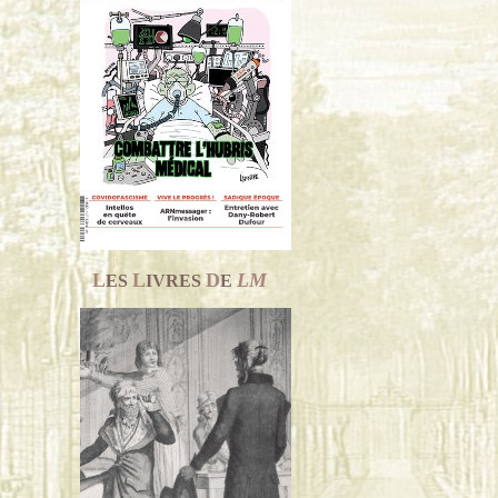
L
L
D
LM
ES
IVRES
E