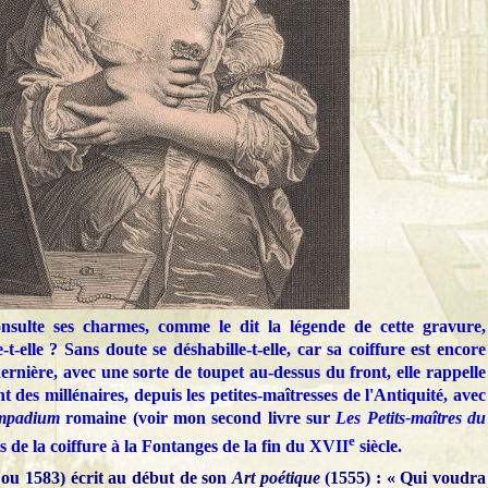
onsulte ses charmes, comme le dit la légende de cette gravure,
e-t-elle ? Sans doute se déshabille-t-elle, car sa coiffure est encore
dernière, avec une sorte de toupet au-dessus du front, elle rappelle
es millénaires, depuis les petites-maîtresses de l'Antiquité, avec
mpadium
romaine (voir mon second livre sur
Les Petits-maîtres du
e
ts de la coiffure à la Fontanges de la fin du XVII
siècle.
 ou 1583) écrit au début de son
Art poétique
(1555) : « Qui voudra