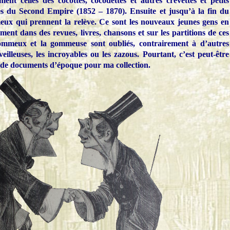
ment celles des cocottes, cocodettes et autres crevettes et petits
es du Second Empire (1852 – 1870). Ensuite et jusqu’à la fin du
meux qui prennent la relève. Ce sont les nouveaux jeunes gens en
ent dans des revues, livres, chansons et sur les partitions de ces
gommeux et la gommeuse sont oubliés, contrairement à d’autres
illeuses, les incroyables ou les zazous. Pourtant, c’est peut-être
us de documents d’époque pour ma collection.