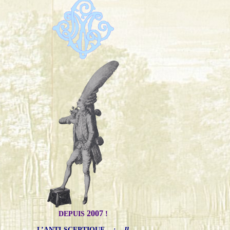
2007
DEPUIS
!
L’ANTI-SCEPTIQUE
:
Il