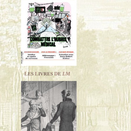
L
L
D
LM
ES
IVRES
E