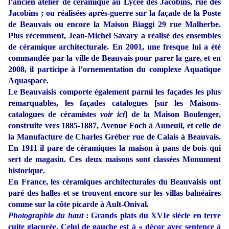
l’ancien atelier de céramique au Lycée des Jacobins, rue des
Jacobins ; ou réalisées après-guerre sur la façade de la Poste
de Beauvais ou encore la Maison Biaggi 29 rue Malherbe.
Plus récemment, Jean-Michel Savary a réalisé des ensembles
de céramique architecturale. En 2001, une fresque lui a été
commandée par la ville de Beauvais pour parer la gare, et en
2008, il participe à l’ornementation du complexe Aquatique
Aquaspace.
Le Beauvaisis comporte également parmi les façades les plus
remarquables, les façades catalogues [sur les Maisons-
catalogues de céramistes
voir ici
] de la Maison Boulenger,
construite vers 1885-1887, Avenue Foch à Auneuil, et celle de
la Manufacture de Charles Gréber rue de Calais à Beauvais.
En 1911 il pare de céramiques la maison à pans de bois qui
sert de magasin. Ces deux maisons sont classées Monument
historique.
En France, les céramiques architecturales du Beauvaisis ont
paré des halles et se trouvent encore sur les villas balnéaires
comme sur la côte picarde à Ault-Onival.
Photographie du haut
: Grands plats du XVIe siècle en terre
cuite glaçurée. Celui de gauche est à « décor avec sentence à