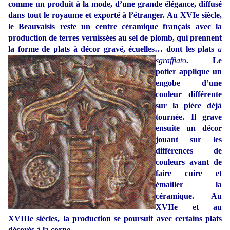
comme un produit à la mode, d’une grande élégance, diffusé
dans tout le royaume et exporté à l’étranger. Au XVIe siècle,
le Beauvaisis reste un centre céramique français avec la
production de terres vernissées au sel de plomb, qui prennent
la forme de plats à décor gravé, écuelles… dont les plats
a
sgraffiato
.
Le
potier applique un
engobe d’une
couleur différente
sur la pièce déjà
tournée. Il grave
ensuite un décor
jouant sur les
différences de
couleurs avant de
faire cuire et
émailler la
céramique. Au
XVIIe et au
XVIIIe siècles, la production se poursuit avec certains plats
décorés à la corne.