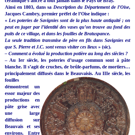
céramique s’ancre à tout jamais dans le Pays de Bray.
Ainsi en 1803, dans sa
Description du Département de l’Oise
,
Jacques Cambry, premier préfet de l’Oise indique :
«
Les poteries de Savignies sont de la plus haute antiquité ; on
peut en juger par l’identité des vases qu’on trouve au fond des
puits de ce village, et dans les fouilles de Bratuspance.
La seule tradition transmise de père en fils dans Savignies est
que S. Pierre et J.C. sont venus visiter ces lieux
» (sic).
– Comment a évolué la production potière au long des siècles ?
–
Au Ier siècle, les poteries d’usage commun sont à pâte
blanche. Il s’agit de cruches, de brûle-parfums, de mortiers…
principalement diffusés dans le Beauvaisis. Au IIIe siècle, les
fouilles
démontrent un
essor majeur des
productions en
pâte grise avec
une large
diffusion sur
Beauvais et ses
environs. Entre