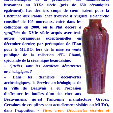
brayonnes au XIXe siècle (près de 650 céramiques
également). Les derniers coups de cœur iraient pour la
Cheminée aux Paons, chef d’œuvre d’Auguste Delah
erche
constitué de 105 morceaux, entré dans les
collections en 2000, ou le Plat décoré
a
sgraffiato
du XVIe siècle acquis avec trois
autres céramiques exceptionnelles en
décembre dernier, par préemption de l’Etat
pour le MUDO, lors de la mise en vente
publique de la collection d’E. Chami,
spécialiste de la céramique beauvaisine.
– Quelles sont les dernières découvertes
archéologiques ?
–
Dans les dernières découvertes
archéologiques, le Service archéologique de
la Ville de Beauvais a eu l’occasion
d’effectuer les fouilles d’un site cher aux
Beauvaisiens, qu’est l’ancienne manufacture Greber.
Certaines de ces pièces sont actuellement visibles au MUDO,
dans l’exposition «
Vivre, créer, Découvertes récentes et