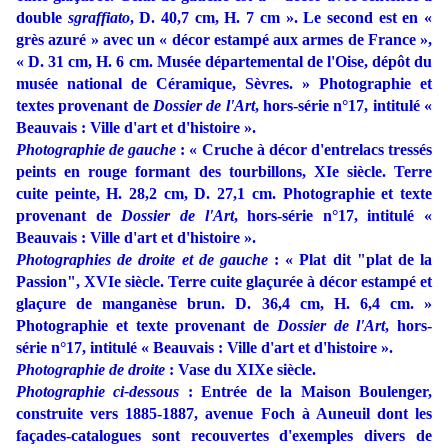
double
sgraffiato
, D. 40,7 cm, H. 7 cm ». Le second est en «
grès azuré » avec un « décor estampé aux armes de France »,
« D. 31 cm, H. 6 cm. Musée départemental de l'Oise, dépôt du
musée national de Céramique, Sèvres. »
Photographie et
textes provenant de
Dossier de l'Art
, hors-série n°17, intitulé «
Beauvais : Ville d'art et d'histoire ».
Photographie de gauche
: « Cruche à décor d'entrelacs tressés
peints en rouge formant des tourbillons, XIe siècle. Terre
cuite peinte, H. 28,2 cm, D. 27,1 cm. Photographie et texte
provenant de
Dossier de l'Art
, hors-série n°17, intitulé «
Beauvais : Ville d'art et d'histoire
»
.
Photographies de droite et de gauche
:
«
Plat dit "plat de la
Passion", XVIe siècle. Terre cuite glaçurée à décor estampé et
glaçure de manganèse brun. D. 36,4 cm, H. 6,4 cm.
»
Photographie et texte provenant de
Dossier de l'Art
, hors-
série n°17, intitulé «
Beauvais : Ville d'art et d'histoire
».
Photographie de droite
: Vase du XIXe siècle
.
Photographie ci-dessous
: Entrée de la Maison Boulenger,
construite vers 1885-1887, avenue Foch à Auneuil dont les
façades-catalogues sont recouvertes d'exemples divers de