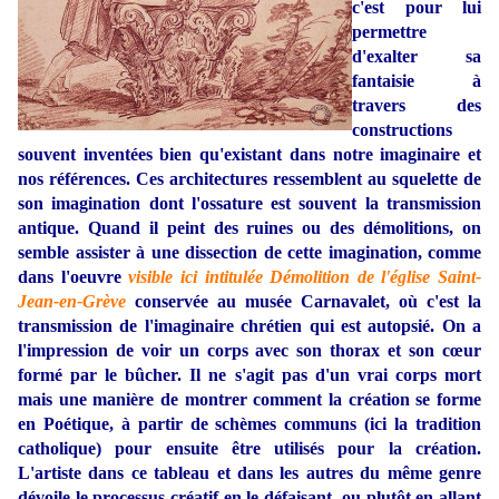
c'est pour lui
permettre
d'exalter sa
fantaisie à
travers des
constructions
souvent inventées bien qu'existant dans notre imaginaire et
nos références. Ces architectures ressemblent au squelette de
son imagination dont l'ossature est souvent la transmission
antique. Quand il peint des ruines ou des démolitions, on
semble assister à une dissection de cette imagination, comme
dans l'oeuvre
visible ici intitulée Démolition de l'église Saint-
Jean-en-Grève
conservée au musée Carnavalet, où c'est la
transmission de l'imaginaire chrétien qui est autopsié. On a
l'impression de voir un corps avec son thorax et son cœur
formé par le bûcher. Il ne s'agit pas d'un vrai corps mort
mais une manière de montrer comment la création se forme
en Poétique, à partir de schèmes communs (ici la tradition
catholique) pour ensuite être utilisés pour la création.
L'artiste dans ce tableau et dans les autres du même genre
dévoile le processus créatif en le défaisant, ou plutôt en allant