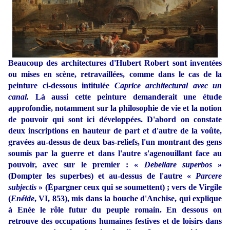
Beaucoup des architectures d'Hubert Robert sont inventées
ou mises en scène, retravaillées, comme dans le cas de la
peinture ci-dessous intitulée
Caprice architectural avec un
canal.
Là aussi cette peinture demanderait une étude
approfondie, notamment sur la philosophie de vie et la notion
de pouvoir qui sont ici développées. D'abord on constate
deux inscriptions en hauteur de part et d'autre de la voûte,
gravées au-dessus de deux bas-reliefs, l'un montrant des gens
soumis par la guerre et dans l'autre s'agenouillant face au
pouvoir, avec sur le premier : «
Debellare superbos
»
(Dompter les superbes) et au-dessus de l'autre
«
Parcere
subjectis
»
(Épargner ceux qui se soumettent) ; vers de Virgile
(
Enéide
, VI, 853), mis dans la bouche d'Anchise, qui explique
à Enée le rôle futur du peuple romain. En dessous on
retrouve des occupations humaines festives et de loisirs dans