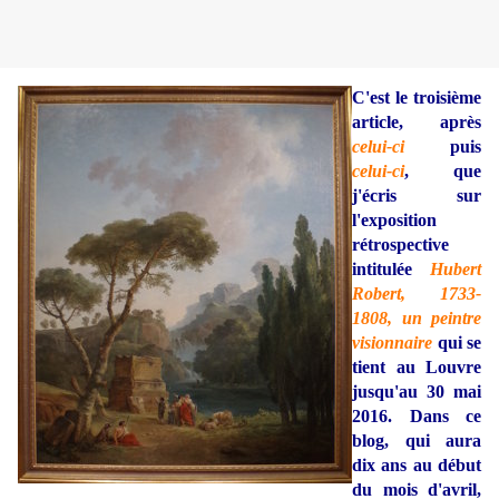
C'est le troisième
article, après
celui-ci
puis
celui-ci
, que
j'écris sur
l'exposition
rétrospective
intitulée
Hubert
Robert, 1733-
1808, un peintre
visionnaire
qui se
tient au Louvre
jusqu'au 30 mai
2016. Dans ce
blog, qui aura
dix ans au début
du mois d'avril,