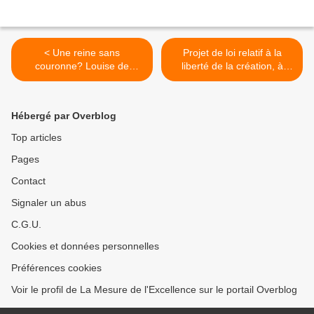
< Une reine sans
Projet de loi relatif à la
couronne? Louise de
liberté de la création, à
Savoie, mère de François
l'architecture et au
Ier.
patrimoine (7) :
L'architecture confrontée au
Hébergé par Overblog
patrimoine. >
Top articles
Pages
Contact
Signaler un abus
C.G.U.
Cookies et données personnelles
Préférences cookies
Voir le profil de La Mesure de l'Excellence sur le portail Overblog