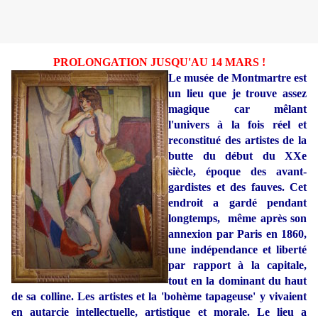
PROLONGATION JUSQU'AU 14 MARS !
Le musée de Montmartre est
un lieu que je trouve assez
magique car mêlant
l'univers à la fois réel et
reconstitué des artistes de la
butte du début du XXe
siècle, époque des avant-
gardistes et des fauves. Cet
endroit a gardé pendant
longtemps, même après son
annexion par Paris en 1860,
une indépendance et liberté
par rapport à la capitale,
tout en la dominant du haut
de sa colline. Les artistes et la 'bohème tapageuse' y vivaient
en autarcie intellectuelle, artistique et morale. Le lieu a