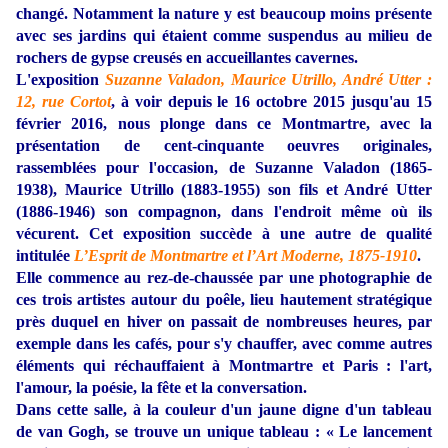
changé. Notamment la nature y est beaucoup moins présente
avec ses jardins qui étaient comme suspendus au milieu de
rochers de gypse creusés en accueillantes cavernes.
L'exposition
Suzanne Valadon, Maurice Utrillo, André Utter :
12, rue Cortot
, à voir depuis le 16 octobre 2015 jusqu'au 15
février 2016, nous plonge dans ce Montmartre, avec la
présentation de cent-cinquante oeuvres originales,
rassemblées pour l'occasion, de Suzanne Valadon (1865-
1938), Maurice Utrillo (1883-1955) son fils et André Utter
(1886-1946) son compagnon, dans l'endroit même où ils
vécurent. Cet exposition succède à une autre de qualité
intitulée
L’Esprit de Montmartre et l’Art Moderne, 1875-1910
.
Elle commence au rez-de-chaussée par une photographie de
ces trois artistes autour du poêle, lieu hautement stratégique
près duquel en hiver on passait de nombreuses heures, par
exemple dans les cafés, pour s'y chauffer, avec comme autres
éléments qui réchauffaient à Montmartre et Paris : l'art,
l'amour, la poésie, la fête et la conversation.
Dans cette salle, à la couleur d'un jaune digne d'un tableau
de van Gogh, se trouve un unique tableau : « Le lancement