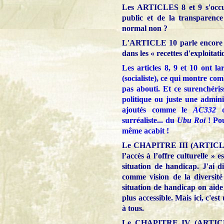
Les
ARTICLES
8 et 9 s'occu
public et de la transparence
normal non ?
L'
ARTICLE
10 parle encore 
dans les « recettes d'exploitati
Les articles 8, 9 et 10 ont 
(socialiste), ce qui montre com
pas abouti. Et ce surenchéris
politique ou juste une admin
ajoutés comme le
AC332
d
surréaliste... du
Ubu Roi
! Pou
même acabit !
Le CHAPITRE III (
ARTIC
l’accès à l’offre culturelle »
situation de handicap. J'ai d
comme vision de la diversité 
situation de handicap on aide
plus accessible. Mais ici, c'es
à tous.
Le CHAPITRE IV (
ARTIC