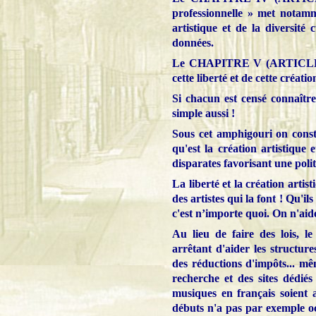
professionnelle » met notamm
artistique et de la diversité c
données.
Le CHAPITRE V (ARTICLE 17)
cette liberté et de cette créati
Si chacun est censé connaître 
simple aussi !
Sous cet amphigouri on const
qu'est la création artistique
disparates favorisant une polit
La liberté et la création artis
des artistes qui la font ! Qu'ils
c'est n’importe quoi. On n'aid
Au lieu de faire des lois, l
arrêtant d'aider les structur
des réductions d'impôts... m
recherche et des sites dédiés
musiques en français soient 
débuts n'a pas par exemple occ