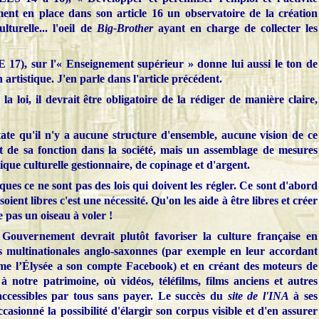
ent en place dans son article 16 un observatoire de la création
ulturelle... l'oeil de
Big-Brother
ayant en charge de collecter les
, sur l'« Enseignement supérieur » donne lui aussi le ton de
on artistique. J'en parle dans l'article précédent.
la loi, il devrait être obligatoire de la rédiger de manière claire,
ate qu'il n'y a aucune structure d'ensemble, aucune vision de ce
 et de sa fonction dans la société, mais un assemblage de mesures
ique culturelle gestionnaire, de copinage et d'argent.
tiques ce ne sont pas des lois qui doivent les régler. Ce sont d'abord
 soient libres c'est une nécessité. Qu'on les aide à être libres et créer
e pas un oiseau à voler !
e Gouvernement devrait plutôt favoriser la culture française en
es multinationales anglo-saxonnes (par exemple en leur accordant
ême l’Élysée a son compte Facebook) et en créant des moteurs de
 à notre patrimoine, où vidéos, téléfilms, films anciens et autres
accessibles par tous sans payer. Le succès du
site de l'INA
à ses
asionné la possibilité d'élargir son corpus visible et d'en assurer