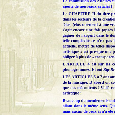
La commission des Affaires cul
ajouté de nouveaux articles !
Le CHAPITRE II du titre pre
dans les secteurs de la créati
'élus' (élus rarement à une vra
s'agit encore une fois (après l
gagner de l'argent dans le do
telle complexité ce n'est pas 
actuelle, mettre de telles dispo
artistique » est presque une p
obliger à plus de « transparenc
L’
ARTICLE
4 est sur les c
phonogrammes. Et oui
Big-Br
LES ARTICLES 5 à 7 ont aussi 
de la musique. D'abord on com
que des mécontents ! Voilà ce 
artistique !
Beaucoup d'amendements ont été
allant dans le même sens. Qua
mais aucun de ceux-ci n'a été 