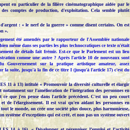
pent en particulier de la filière cinématographique aidée par le
 des comptes de production, d'exploitation. Cela semble plutôt
d'argent : « le nerf de la guerre » comme disent certains. On est
on ».
largement été amendés par le rapporteur de l'Assemblée nationale
bien même dans ses parties les plus technocratiques ce texte n'était
sement de détails fait frémir. Est-ce que le Parlement est un lieu
istration comme une autre ? Après l'article 10 de nouveaux sont
u Gouvernement sur la pratique artistique amateur, assez
r la suite, jusqu'à la fin de ce titre I (jusqu'à l'article 17) c'est du
LES
11 à 13) intitulé « Promouvoir la diversité culturelle et élargir
 est notamment sur l'amélioration de l’intégration des personnes en
it ce que j'en pense dans l'article précédent. C'est un peu court
et de l'élargissement. Il est vrai qu'en aidant les personnes en
 tout le monde, on crée une société plus douce, plus harmonieuse,
t un système d'exceptions qui est créé, et non pas un système ouvert
LES
14 à 16), « Développer et pérenniser l’emploi et l’activité