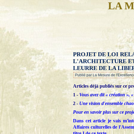
LA M
PROJET DE LOI RELA
L'ARCHITECTURE ET
LEURRE DE LA LIBE
Publié par La Mesure de l'Excellenc
Articles déjà publiés sur ce pro
1 -
Vous avez dit « création », «
2 -
Une vision d'ensemble chao
Pour en savoir plus sur ce proje
Dans cet article je vais m'in
Affaires culturelles de l'Asse
titre I de ce texte.