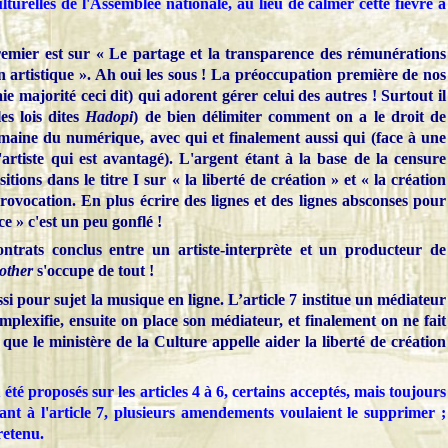
turelles de l'Assemblée nationale, au lieu de calmer cette fièvre a
mier est sur « Le partage et la transparence des rémunérations
on artistique ». Ah oui les sous ! La préoccupation première de nos
ie majorité ceci dit) qui adorent gérer celui des autres ! Surtout il
es lois dites
Hadopi
) de bien délimiter comment on a le droit de
maine du numérique, avec qui et finalement aussi qui (face à une
l'artiste qui est avantagé). L'argent étant à la base de la censure
sitions dans le titre I sur « la liberté de création » et « la création
rovocation. En plus écrire des lignes et des lignes absconses pour
e » c'est un peu gonflé !
ontrats conclus entre un artiste-interprète et un producteur de
other
s'occupe de tout !
pour sujet la musique en ligne. L’article 7 institue un médiateur
plexifie, ensuite on place son médiateur, et finalement on ne fait
que le ministère de la Culture appelle aider la liberté de création
 proposés sur les articles 4 à 6, certains acceptés, mais toujours
nt à l'article 7, plusieurs amendements voulaient le supprimer ;
retenu.