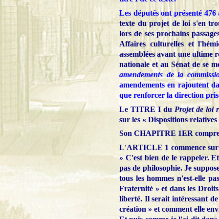
Les députés ont présenté 476
texte du projet de loi s'en t
lors de ses prochains passage
Affaires culturelles et l'h
assemblées avant une ultime r
nationale et au Sénat de se me
amendements de la commission 
amendements en rajoutent dans
que renforcer la direction pris
Le TITRE I du
Projet de loi 
sur les « Dispositions relatives 
Son
CHAPITRE 1ER
compren
L'ARTICLE 1 commence sur les 
» C'est bien de le rappeler. E
pas de philosophie. Je suppose 
tous les hommes n'est-elle pas
Fraternité » et dans les Droits
liberté. Il serait intéressant 
création » et comment elle envi