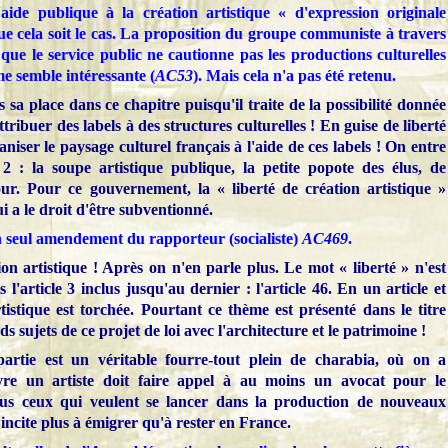
l'aide publique à la création artistique
« d'expression originale
que cela soit le cas. La proposition du groupe communiste à travers
que le service public ne cautionne pas les productions culturelles
me semble intéressante (
AC53
). Mais cela n'a pas été retenu.
 place dans ce chapitre puisqu'il traite de la possibilité donnée
tribuer des labels à des structures culturelles ! En guise de liberté
ganiser le paysage culturel français à l'aide de ces labels ! On entre
 2 : la soupe artistique publique, la petite popote des élus, de
our. Pour ce gouvernement, la « liberté de création artistique »
ui a le droit d'être subventionné.
un seul amendement du rapporteur (socialiste)
AC469
.
tion artistique ! Après on n'en parle plus. Le mot
«
liberté
»
n'est
l'article 3 inclus jusqu'au dernier : l'article 46. En un article et
tistique est torchée. Pourtant ce thème est présenté dans le titre
 sujets de ce projet de loi avec l'architecture et le patrimoine !
partie est un véritable fourre-tout plein de charabia, où on a
vre un artiste doit faire appel à au moins un avocat pour le
us ceux qui veulent se lancer dans la production de nouveaux
a incite plus à émigrer qu'à rester en France.