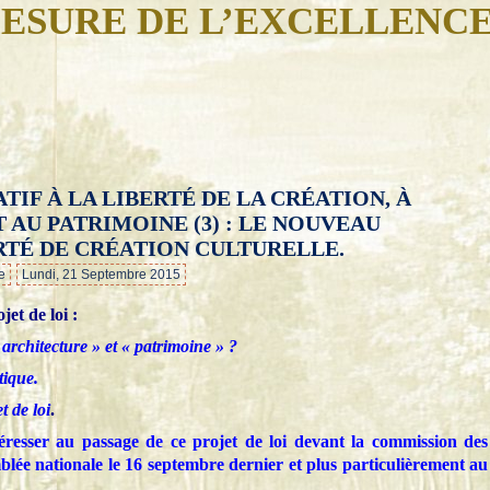
ESURE DE L’EXCELLENC
TIF À LA LIBERTÉ DE LA CRÉATION, À
…
 AU PATRIMOINE (3) : LE NOUVEAU
RTÉ DE CRÉATION CULTURELLE.
e
Lundi, 21 Septembre 2015
jet de loi :
 architecture » et « patrimoine » ?
tique.
t de loi
.
téresser au passage de ce projet de loi devant la commission des
mblée nationale le 16 septembre dernier et plus particulièrement au