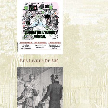
L
L
D
LM
ES
IVRES
E