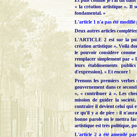
Et puis comme je l'ai dit dans 
« la création artistique ».
Il 
fondamental. »
L'article 1 n'a pas été modifié
Deux autres articles complèten
L'ARTICLE 2 est sur la polit
création artistique ». Voilà d
le pouvoir considère comme é
remplacer simplement par « L’É
leurs établissements public
d'expression]
. » Et encore !
Prenons les premiers verbes d
gouvernement dans ce second a
», « contribuer à ». Les chemi
mission de guider la société,
contraire il devient celui qui es
ce qu'il y a de pire : il n'aur
bonne parole on le mettra face 
artistique est très politique, po
L'article 2 a été amendé pa