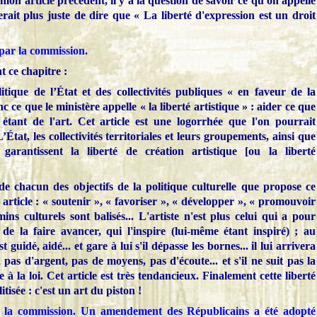
mon article précédent, il y a la question de savoir ce qu'on appelle
serait plus juste de dire que
« La liberté d'expression est un droit
 par la commission.
t ce chapitre :
ique de l’État et des collectivités publiques « en faveur de la
onc ce que le ministère appelle
« la liberté artistique » : aider ce que
tant de l'art.
Cet article est une logorrhée que l'on pourrait
tat, les collectivités territoriales et leurs groupements, ainsi que
s garantissent la liberté de création artistique
[ou la liberté
e chacun des objectifs de la politique culturelle que propose ce
rticle : « soutenir », « favoriser », « développer », « promouvoir
ns culturels sont balisés... L'artiste n'est plus celui qui a pour
 de la faire avancer, qui l'inspire (lui-même étant inspiré) ; au
t guidé, aidé... et gare à lui s'il dépasse les bornes... il lui arrivera
a pas d'argent, pas de moyens, pas d'écoute... et s'il ne suit pas la
à la loi. Cet article est très tendancieux. Finalement cette liberté
litisée : c'est un art du piston !
r la commission. Un amendement des Républicains a été adopté