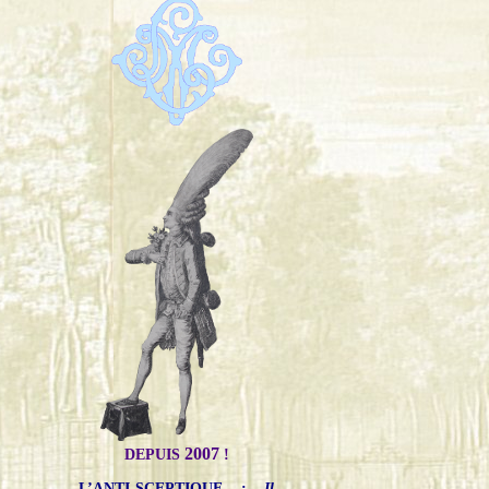
2007
DEPUIS
!
L’ANTI-SCEPTIQUE
:
Il