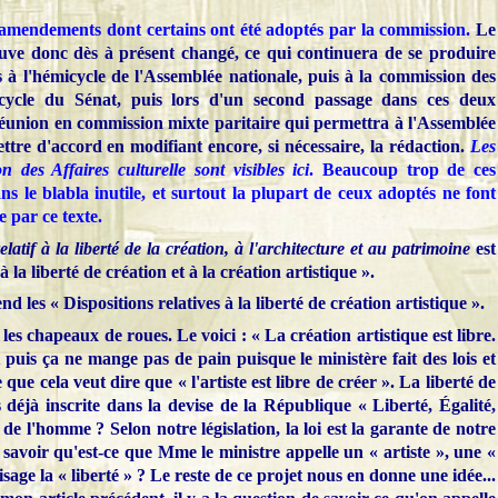
 amendements dont certains ont été adoptés par la commission.
Le
rouve donc dès à présent changé, ce qui continuera de se produire
s à l'hémicycle de l'Assemblée nationale, puis à la commission des
émicycle du Sénat, puis lors d'un second passage dans ces deux
éunion en commission mixte paritaire qui permettra à l'Assemblée
ttre d'accord en modifiant encore, si nécessaire, la rédaction.
Les
des Affaires culturelle sont visibles ici
. Beaucoup trop de ces
 le blabla inutile, et surtout la plupart de ceux adoptés ne font
e par ce texte
.
relatif à la liberté de la création, à l'architecture et au patrimoine
est
à la liberté de création et à la création artistique ».
d les « Dispositions relatives à la liberté de création artistique ».
chapeaux de roues. Le voici : « La création artistique est libre.
t puis ça ne mange pas de pain puisque le ministère fait des lois et
que cela veut dire que « l'artiste est libre de créer ». La liberté de
 déjà inscrite dans la devise de la République « Liberté, Égalité,
 de l'homme ? Selon notre législation, la loi est la garante de notre
de savoir qu'est-ce que Mme le ministre appelle un « artiste », une «
sage la « liberté » ? Le reste de ce projet nous en donne une idée...