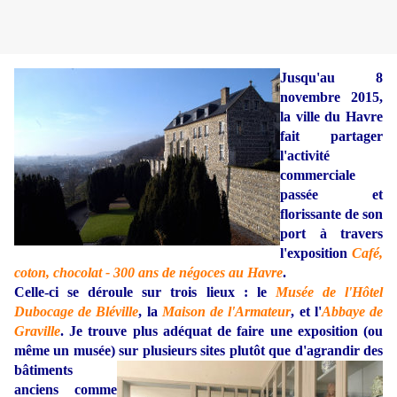
Jusqu'au 8
novembre 2015,
la ville du Havre
fait partager
l'activité
commerciale
passée et
florissante de son
port à travers
l'exposition
Café,
coton, chocolat - 300 ans de négoces au Havre
.
Celle-ci se déroule sur trois lieux : le
Musée de l'Hôtel
Dubocage de Bléville
, la
Maison de l'Armateur
, et l'
Abbaye de
Graville
. Je trouve plus adéquat de faire une exposition (ou
même un musée) sur plusieurs sites
plutôt que d'agrandir des
bâtiments
anciens comme