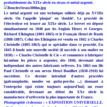
probablement du XIXe siècle en strass et métal argenté.
Le métal argenté est une technique utilisée déjà au XVIIIe
siècle. On l'appelle 'plaqué' ou 'doublé'. Le procédé de
l'électrolyse est trouvé au XIXe siècle. Le brevet est déposé
simultanément en 1840 par les Anglais Henry et Georges-
Richard Elkington (1801-1865) et le Français Henri de Ruolz
(1808-1887). Celui des Elkington est vendu en 1842 à Charles
Christofle (1805-1863) qui se spécialise dans ce procédé. En
1845 il fonde une nouvelle société (il succède à son maître en
1830) : « Charles Christofle & Cie » et commence à fabriquer
lui-même les pièces à argenter, dès 1846, devenant ainsi
indépendant des autres fabricants orfèvres. En 1863 son fils
Paul Christofle et son neveu Henri Bouilhet (1830-1910) lui
succèdent. Ce dernier introduit d'autres procédés
(galvanoplastie, moules en gutta-percha ...) donnant à
l'entreprise (qui existe toujours aujourd'hui) un essor
considérable, devenant au début du XXe siècle la
manufacture d’orfèvrerie la plus importante de France.
Photographie ci-dessous
: « EXPOSITION UNIVERSELLE.