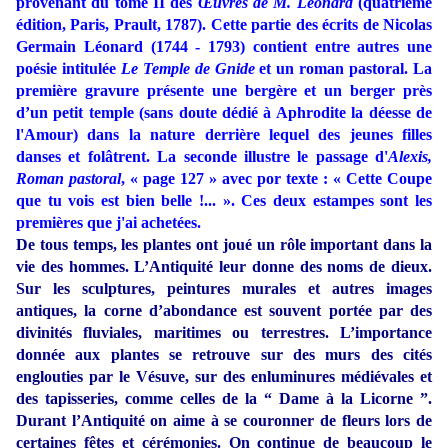
provenant du tome II des
Œuvres de M. Léonard
(quatrième
édition, Paris, Prault, 1787). Cette partie des écrits de Nicolas
Germain Léonard (1744 - 1793) contient entre autres une
poésie intitulée
Le Temple de Gnide
et un roman pastoral. La
première gravure présente une bergère et un berger près
d’un petit temple (sans doute dédié à Aphrodite la déesse de
l'Amour) dans la nature derrière lequel des jeunes filles
danses et folâtrent. La seconde illustre le passage d'
Alexis,
Roman pastoral
,
«
page 127
»
avec por texte : « Cette Coupe
que tu vois est bien belle !... ». Ces deux estampes sont les
premières que j'ai achetées.
De tous temps, les plantes ont joué un rôle important dans la
vie des hommes. L’Antiquité leur donne des noms de dieux.
Sur les sculptures, peintures murales et autres images
antiques, la corne d’abondance est souvent portée par des
divinités fluviales, maritimes ou terrestres. L’importance
donnée aux plantes se retrouve sur des murs des cités
englouties par le Vésuve, sur des enluminures médiévales et
des tapisseries, comme celles de la “ Dame à la Licorne ”.
Durant l’Antiquité on aime à se couronner de fleurs lors de
certaines fêtes et cérémonies. On continue de beaucoup le