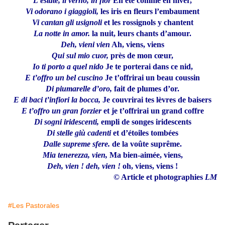
L’estate, il verno, in fior
En été comme en hiver,
Vi odorano i giaggioli,
les iris en fleurs l’embaument
Vi cantan gli usignoli
et les rossignols y chantent
La notte in amor.
la nuit, leurs chants d’amour.
Deh, vieni vien
Ah, viens, viens
Qui sul mio cuor,
près de mon cœur,
Io ti porto a quel nido
Je te porterai dans ce nid,
E t’offro un bel cuscino
Je t’offrirai un beau coussin
Di piumarelle d’oro,
fait de plumes d’or.
E di baci t’infiori la bocca,
Je couvrirai tes lèvres de baisers
E t’offro un gran forzier
et je t’offrirai un grand coffre
Di sogni iridescenti,
empli de songes iridescents
Di stelle giù cadenti
et d’étoiles tombées
Dalle supreme sfere.
de la voûte suprême.
Mia tenerezza, vien,
Ma bien-aimée, viens,
Deh, vien ! deh, vien !
oh, viens, viens !
© Article et photographies
LM
#Les Pastorales