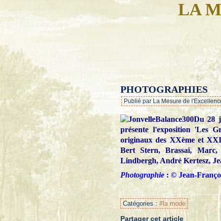
LA M
PHOTOGRAPHIES
Publié par La Mesure de l'Excellenc
Du 28 j
présente l'exposition 'Les 
originaux des XXème et XXIè
Bert Stern, Brassaï, Marc,
Lindbergh, André Kertesz, Jea
Photographie
: © Jean-Françoi
Catégories :
#la mode
Partager cet article