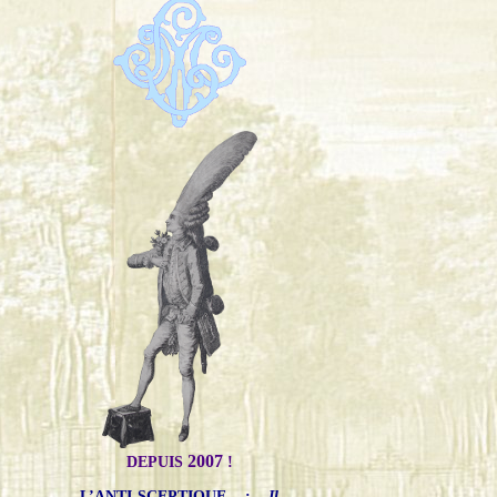
2007
DEPUIS
!
L’ANTI-SCEPTIQUE
:
Il