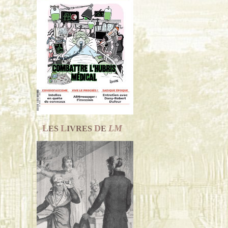
L
L
D
LM
ES
IVRES
E