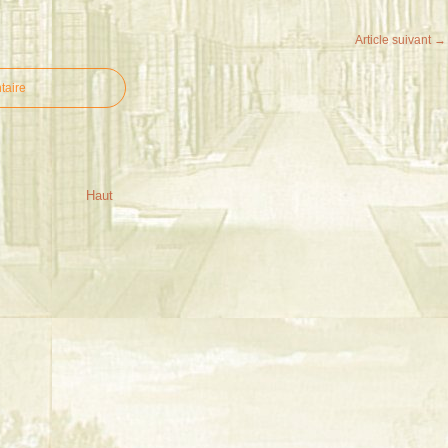
Article suivant →
taire
Haut