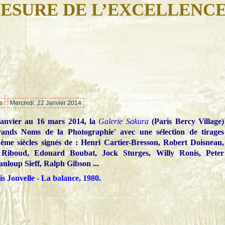
ESURE DE L’EXCELLENC
…
e
Mercredi, 22 Janvier 2014
anvier au 16 mars 2014, la
Galerie Sakura
(Paris Bercy Village)
Grands Noms de la Photographie' avec une sélection de tirages
me siècles signés de : Henri Cartier-Bresson, Robert Doisneau,
 Riboud, Edouard Boubat, Jock Sturges, Willy Ronis, Peter
nloup Sieff, Ralph Gibson ...
s Jonvelle - La balance, 1980.