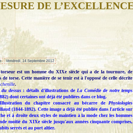
ESURE DE L’EXCELLENC
…
e
Vendredi, 14 Septembre 2012
torseur est un homme du XIXe siècle qui a de la tournure, de
ts de torse. Cette manière de se tenir est à l'opposé de celle décrite
 chenille
.
 du dessus
: détails d'illustrations de
La Comédie de notre temps
882) dont certaines ont déjà été publiées dans ce blog.
llustration du chapitre consacré au bécarre de
Physiologies
laud (1844-1892). Cette image a déjà été publiée dans l'article sur
he et à droite deux styles de maintien à la mode chez les hommes
onde moitié du XIXe siècle jusqu'aux années cinquante comprises,
its serrés et au port altier.