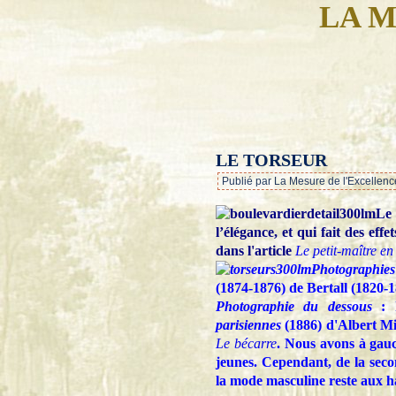
LA M
LE TORSEUR
Publié par La Mesure de l'Excellenc
Le 
l’élégance, et qui fait des effe
dans l'article
Le petit-maître en
Photographies
(1874-1876) de Bertall (1820-1
Photographie du dessous
: I
parisiennes
(1886) d'Albert Mil
Le bécarre
. Nous avons à gauc
jeunes. Cependant, de la sec
la mode masculine reste aux hab