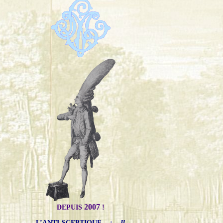
2007
DEPUIS
!
L’ANTI-SCEPTIQUE
:
Il