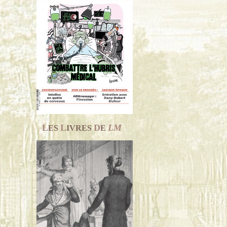
L
L
D
LM
ES
IVRES
E