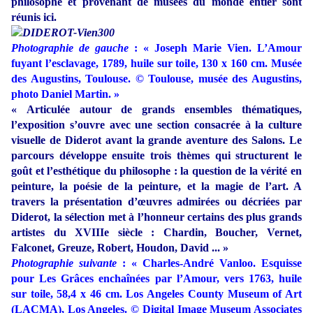
philosophe et provenant de musées du monde entier sont
réunis ici.
Photographie de gauche
: « Joseph Marie Vien. L’Amour
fuyant l’esclavage, 1789, huile sur toile, 130 x 160 cm. Musée
des Augustins, Toulouse. © Toulouse, musée des Augustins,
photo Daniel Martin. »
« Articulée autour de grands ensembles thématiques,
l’exposition s’ouvre avec une section consacrée à la culture
visuelle de Diderot avant la grande aventure des Salons. Le
parcours développe ensuite trois thèmes qui structurent le
goût et l’esthétique du philosophe : la question de la vérité en
peinture, la poésie de la peinture, et la magie de l’art. A
travers la présentation d’œuvres admirées ou décriées par
Diderot, la sélection met à l’honneur certains des plus grands
artistes du XVIIIe siècle : Chardin, Boucher, Vernet,
Falconet, Greuze, Robert, Houdon, David ... »
Photographie suivante
: « Charles-André Vanloo. Esquisse
pour Les Grâces enchaînées par l’Amour, vers 1763, huile
sur toile, 58,4 x 46 cm. Los Angeles County Museum of Art
(LACMA), Los Angeles. © Digital Image Museum Associates