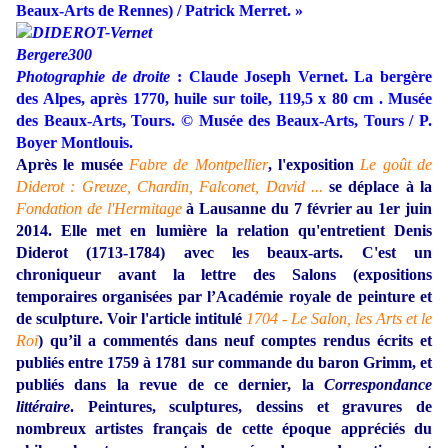
Beaux-Arts de Rennes) / Patrick Merret. »
Photographie de droite
: Claude Joseph Vernet. La bergère
des Alpes, après 1770, huile sur toile, 119,5 x 80 cm . Musée
des Beaux-Arts, Tours. © Musée des Beaux-Arts, Tours / P.
Boyer Montlouis.
Après le musée
Fabre de Montpellier
, l'exposition
Le goût de
Diderot : Greuze, Chardin, Falconet, David ...
se déplace à la
Fondation de l'Hermitage
à Lausanne du 7 février au 1er juin
2014. Elle met en lumière la relation qu'entretient Denis
Diderot (1713-1784) avec les beaux-arts. C'est un
chroniqueur avant la lettre des Salons (expositions
temporaires organisées par l’Académie royale de peinture et
de sculpture. Voir l'article intitulé
1704 - Le Salon, les Arts et le
Roi
) qu’il a commentés dans neuf comptes rendus écrits et
publiés entre 1759 à 1781 sur commande du baron Grimm, et
publiés dans la revue de ce dernier, la
Correspondance
littéraire
. Peintures, sculptures, dessins et gravures de
nombreux artistes français de cette époque appréciés du