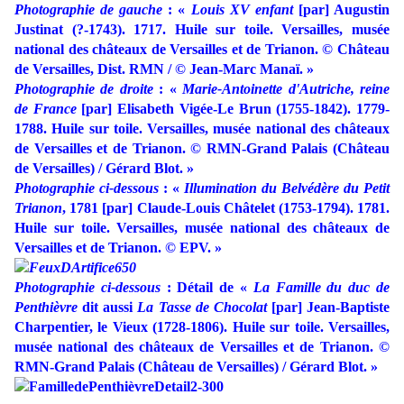
Photographie de gauche
: «
Louis XV enfant
[par] Augustin
Justinat (?‐1743). 1717. Huile sur toile. Versailles, musée
national des châteaux de Versailles et de Trianon. © Château
de Versailles, Dist. RMN / © Jean‐Marc Manaï. »
Photographie de droite
: «
Marie‐Antoinette d'Autriche, reine
de France
[par] Elisabeth Vigée‐Le Brun (1755‐1842). 1779‐
1788. Huile sur toile. Versailles, musée national des châteaux
de Versailles et de Trianon. © RMN‐Grand Palais (Château
de Versailles) / Gérard Blot. »
Photographie ci-dessous
: «
Illumination du Belvédère du Petit
Trianon
, 1781 [par] Claude‐Louis Châtelet (1753‐1794). 1781.
Huile sur toile. Versailles, musée national des châteaux de
Versailles et de Trianon. © EPV. »
Photographie ci-dessous
: Détail de «
La Famille du duc de
Penthièvre
dit aussi
La Tasse de Chocolat
[par] Jean‐Baptiste
Charpentier, le Vieux (1728‐1806). Huile sur toile. Versailles,
musée national des châteaux de Versailles et de Trianon. ©
RMN‐Grand Palais (Château de Versailles) / Gérard Blot. »