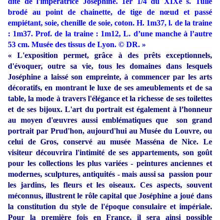
dite de l'impératrice Joséphine. 1er 1/4 du XIXe s. Tulle
brodé au point de chainette, de tige de nœud et passé
empiétant, soie, chenille de soie, coton. H. 1m37, l. de la traine
: 1m37. Prof. de la traine : 1m12, L. d’une manche à l’autre
53 cm. Musée des tissus de Lyon. © DR. »
« L'exposition permet, grâce à des prêts exceptionnels,
d'évoquer, outre sa vie, tous les domaines dans lesquels
Joséphine a laissé son empreinte, à commencer par les arts
décoratifs, en montrant le luxe de ses ameublements et de sa
table, la mode à travers l'élégance et la richesse de ses toilettes
et de ses bijoux. L'art du portrait est également à l’honneur
au moyen d'œuvres aussi emblématiques que son grand
portrait par Prud'hon, aujourd'hui au Musée du Louvre, ou
celui de Gros, conservé au
musée Masséna de Nice. Le
visiteur découvrira l'intimité de ses appartements, son goût
pour les collections les plus variées - peintures anciennes et
modernes, sculptures, antiquités - mais aussi sa
passion pour
les jardins, les fleurs et les oiseaux. Ces aspects, souvent
méconnus, illustrent le rôle capital que Joséphine a joué dans
la constitution du style de l'époque consulaire et impériale.
Pour la première fois en France, il sera ainsi possible