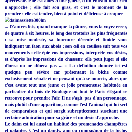
apercevoir. Elle est alors d'une gaieté, d'un entrain dont rien
n'approche ; elle fait son gras, et c'est le moment de la
prendre : elle est tendre, bien à point et délicieuse à croquer
... D'autres fois, quand manque la pâture, vous la voyez errer,
de quatre à six heures, le long des trottoirs les plus fréquentés
: sa mise modeste, sa tournure décente et timide vous
indiquent un faon aux abois ; son œil en coulisse suit tous vos
mouvements : elle épie vos impressions, interprète vos désirs,
et d'après les impressions du chasseur, elle peut juger si elle
dînera ou ne dînera pas ... » La définition donnée ici est
quelque peu sévère car présentant la biche comme
exclusivement vénale et ne pensant qu'à se nourrir, alors que
c'est avant tout une jeune et jolie promeneuse habituée en
particulier du bois de Boulogne où tout le Paris élégant se
retrouve pour prendre l'air. Il ne s'agit pas d'un personnage,
mais plutôt d'une apparition, comme l'est l'animal qui lui sert
de comparaison et qui surgit subrepticement suscitant une
certaine admiration pour sa grâce et un désir d'approche.
Le daim est lui aussi un habitué des promenades champêtres
et galantes. C'est un dandy, ami ou compagnon de la biche.