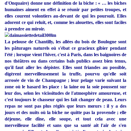
d'Onquaire) donne une définition de la biche : « … les biches
humaines aiment en effet à se réunir par petites troupes, et
elles courent volontiers au-devant de qui les poursuit. Elles
adorent ce qui reluit, et, comme les alouettes, elles sont faciles
à prendre au miroir.
La pelouse de Chantilly, les allées du bois de Boulogne sont
les pâturages naturels où s'ébat ce gracieux gibier pendant
l'été ; lorsque vient l'hiver, c'est à Paris, dans les baignoires de
nos théâtres ou dans certains bals publics assez bien tenus,
qu'il faut aller les dépister. Elles sont friandes au possible,
digèrent merveilleusement la truffe, pourvu qu'elle soit
arrosée de vin de Champagne ; leur pelage varie suivant la
zone où le hasard les place : la laine ou la soie poussent sur
leur dos, selon les vicissitudes de l'atmosphère amoureuse, et
c'est toujours le chasseur qui les fait changer de peau. Leurs
repas ne sont pas plus réglés que leurs mœurs : il y a des
jours et des nuits où la biche ne quitte pas la provende ; elle
déjeune, elle dîne, elle soupe, et tout cela avec une
merveilleuse facilité et sans que sa santé ait l'air de s'en