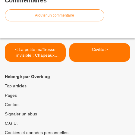
Commentaires
Ajouter un commentaire
< La petite maîtresse
Civilité >
invisible : Chapeaux
féminins de la première
moitié du XIXe
siècle (casques et capotes).
Hébergé par Overblog
Top articles
Pages
Contact
Signaler un abus
C.G.U.
Cookies et données personnelles