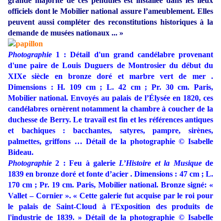
grande majorité de ces pendules est installée dans les lieux
officiels dont le Mobilier national assure l’ameublement. Elles
peuvent aussi compléter des reconstitutions historiques à la
demande de musées nationaux ... »
Photographie
1 : Détail d'un grand candélabre provenant
d'une paire de Louis Duguers de Montrosier du début du
XIXe siècle en bronze doré et marbre vert de mer .
Dimensions : H. 109 cm ; L. 42 cm ; Pr. 30 cm. Paris,
Mobilier national. Envoyés au palais de l’Élysée en 1820, ces
candélabres ornèrent notamment la chambre à coucher de la
duchesse de Berry. Le travail est fin et les références antiques
et bachiques : bacchantes, satyres, pampre, sirènes,
palmettes, griffons … Détail de la photographie © Isabelle
Bideau.
Photographie
2 : Feu à galerie
L’Histoire et la Musique
de
1839 en bronze doré et fonte d’acier . Dimensions : 47 cm ; L.
170 cm ; Pr. 19 cm. Paris, Mobilier national. Bronze signé: «
Vallet – Cornier ». « Cette galerie fut acquise par le roi pour
le palais de Saint-Cloud à l'Exposition des produits de
l'industrie de 1839.
»
Détail de la photographie © Isabelle