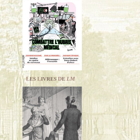
L
L
D
LM
ES
IVRES
E