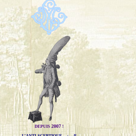
2007
DEPUIS
!
L’ANTI-SCEPTIQUE
:
Il