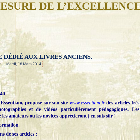
ESURE DE L’EXCELLENC
E DÉDIÉ AUX LIVRES ANCIENS.
…
e
Mardi, 18 Mars 2014
, Essentiam, propose sur son site
www.essentiam.fr
des articles très
 photographies et de vidéos particulièrement pédagogiques. Les
 les amateurs ou les novices apprécieront j'en suis sûr !
formation.
s de ses articles :