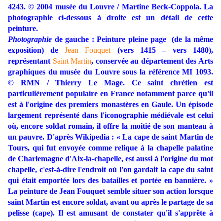
4243. © 2004 musée du Louvre / Martine Beck-Coppola. La
photographie ci-dessous à droite est un détail de cette
peinture.
Photographie
de gauche : Peinture pleine page (de la même
exposition) de
Jean Fouquet
(vers 1415 – vers 1480),
représentant
Saint Martin
, conservée au département des Arts
graphiques du musée du Louvre sous la référence MI 1093.
© RMN / Thierry Le Mage. Ce saint chrétien est
particulièrement populaire en France notamment parce qu'il
est à l'origine des premiers monastères en Gaule. Un épisode
largement représenté dans l'iconographie médiévale est celui
où, encore soldat romain, il offre la moitié de son manteau à
un pauvre. D'après Wikipedia : « La cape de saint Martin de
Tours, qui fut envoyée comme relique à la chapelle palatine
de Charlemagne d'Aix-la-chapelle, est aussi à
l'origine du mot
chapelle, c'est-à-dire l'endroit où l'on gardait la cape du saint
qui était emportée lors des batailles et portée en bannière. »
La peinture de Jean Fouquet semble situer son action lorsque
saint Martin est encore soldat, avant ou après le partage de sa
pelisse (cape). Il est amusant de constater qu'il s'apprête à