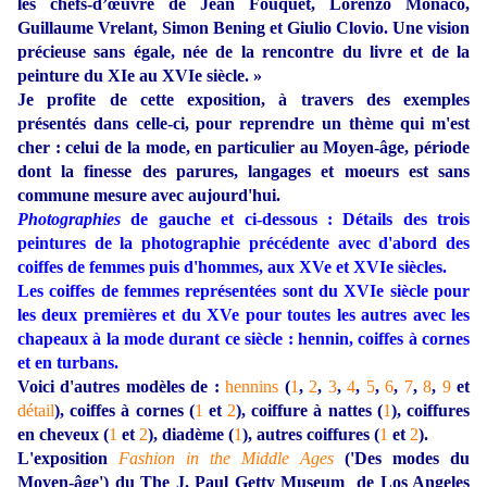
les chefs-d’œuvre de Jean Fouquet, Lorenzo Monaco,
Guillaume Vrelant, Simon Bening et Giulio Clovio. Une vision
précieuse sans égale, née de la rencontre du livre et de la
peinture du XIe au XVIe siècle. »
Je profite de cette exposition, à travers des exemples
présentés dans celle-ci, pour reprendre un thème qui m'est
cher : celui de la mode, en particulier au Moyen-âge, période
dont la finesse des parures, langages et moeurs est sans
commune mesure avec aujourd'hui.
Photographies
de gauche et ci-dessous : Détails des trois
peintures de la photographie précédente avec d'abord des
coiffes de femmes puis d'hommes, aux XVe et XVIe siècles.
Les coiffes de femmes représentées sont du XVIe siècle pour
les deux premières et du XVe pour toutes les autres avec les
chapeaux à la mode durant ce siècle : hennin, coiffes à cornes
et en turbans.
Voici d'autres modèles de :
hennins
(
1
,
2
,
3
,
4
,
5
,
6
,
7
,
8
,
9
et
détail
),
coiffes à cornes (
1
et
2
),
coiffure à nattes (
1
),
coiffures
en cheveux (
1
et
2
),
diadème (
1
),
autres coiffures (
1
et
2
).
L'exposition
Fashion in the Middle Ages
('Des modes du
Moyen-âge') du The J. Paul Getty Museum de Los Angeles