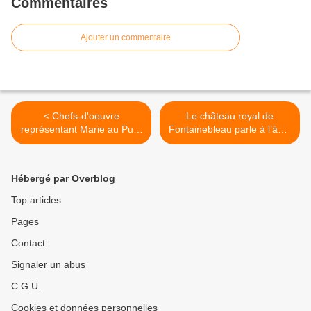
Commentaires
Ajouter un commentaire
< Chefs-d'oeuvre
Le château royal de
représentant Marie au Puy-
Fontainebleau parle à l’âme
en-Velay
et au coeur de notre
histoire et de notre
patrimoine. >
Hébergé par Overblog
Top articles
Pages
Contact
Signaler un abus
C.G.U.
Cookies et données personnelles