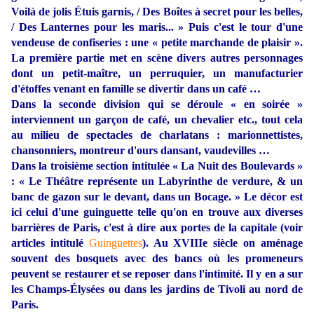
Voilà de jolis Étuis garnis, / Des Boîtes à secret pour les belles,
/ Des Lanternes pour les maris... » Puis c'est le tour d'une
vendeuse de confiseries :
une « petite marchande de plaisir »
.
La première partie met en scène divers autres personnages
dont un petit-maître, un perruquier, un manufacturier
d'étoffes venant en famille se divertir dans un café …
Dans la seconde division qui se déroule « en soirée »
interviennent un garçon de café, un chevalier etc., tout cela
au milieu de spectacles de charlatans : marionnettistes,
chansonniers, montreur d'ours dansant, vaudevilles …
Dans la troisième section intitulée « La Nuit des Boulevards »
:
«
Le Théâtre représente un Labyrinthe de verdure, & un
banc de gazon sur le devant, dans un Bocage. » Le décor est
ici celui d'une guinguette telle qu'on en trouve aux diverses
barrières de Paris, c'est à dire aux portes de la capitale (voir
articles intitulé
Guinguettes
)
. Au XVIIIe siècle on aménage
souvent des bosquets avec des bancs où les promeneurs
peuvent se restaurer et se reposer dans l'intimité. Il y en a sur
les Champs-Élysées ou dans les jardins de Tivoli au nord de
Paris.