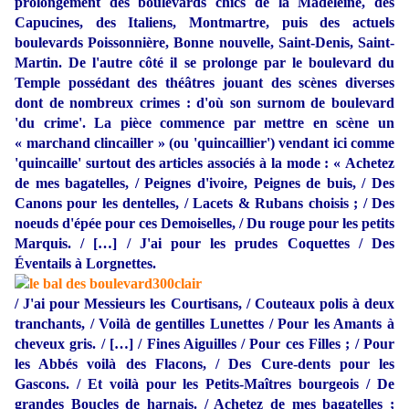
prolongement des boulevards chics de la Madeleine, des
Capucines, des Italiens, Montmartre, puis des actuels
boulevards Poissonnière, Bonne nouvelle, Saint-Denis, Saint-
Martin. De l'autre côté il se prolonge par le boulevard du
Temple possédant des théâtres jouant des scènes diverses
dont de nombreux crimes : d'où son surnom de
boulevard
'du crime'
. La pièce commence par mettre en scène un
« marchand clincailler » (ou 'quincaillier') vendant ici comme
'quincaille' surtout des articles associés à la mode : « Achetez
de mes bagatelles, / Peignes d'ivoire, Peignes de buis, / Des
Canons pour les dentelles, / Lacets & Rubans choisis ; / Des
noeuds d'épée pour ces Demoiselles, / Du rouge pour les petits
Marquis. / […] / J'ai pour les prudes Coquettes / Des
Éventails à Lorgnettes.
/ J'ai pour Messieurs les Courtisans, / Couteaux polis à deux
tranchants, / Voilà de gentilles Lunettes / Pour les Amants à
cheveux gris. / […] / Fines Aiguilles / Pour ces Filles ; / Pour
les Abbés voilà des Flacons, / Des Cure-dents pour les
Gascons. / Et voilà pour les Petits-Maîtres bourgeois / De
grandes Boucles de harnais. / Achetez de mes bagatelles ;