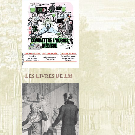
L
L
D
LM
ES
IVRES
E