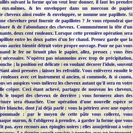
illés suivant la forme qu'on veut leur donner, il faut les prendre
ur eux-mêmes, & les envelopper dans un morceau de papier
de cheveux ainsi roulée & enveloppée, se nomme une papillote. Si
une chevelure peut fournir de papillotes ? Je vous répondrai que
frisure & de l'abondance des cheveux. Communément la tête d'un
nquante, deux cent rouleaux. Lorsque cette première opération sera
apillote entre les deux pattes d'un fer chaud. Prenez garde que la
vous auriez bientôt détruit votre propre ouvrage. Pour ne pas vous
uand le fer ne brunit plus le papier, allez, pressez ; vous êtes
 nécessaire. N'opérez pas néanmoins avec trop de précipitation,
che ; la position est délicate : en voulant décorer l'idole, souvent
tant ainsi pressées ; laissez les refroidir. Vous enlèverez ensuite le
s rouleaux avec cet instrument si ancien, si commode, & si connu,
s ses auspices vous mêlerez les cheveux autant qu'il sera en votre
lle crêper. Ceci étant achevé, partagez de nouveau les cheveux,
 & le toupet des cheveux de derrière ; vous formerez alors des
risure sera ébauchée. Une opération d'une nouvelle espèce se
re blanche, dont j'ai déjà parlé ; vous la pétrirez avec une espèce
 pommade : par le moyen de cette pâte vous collerez, vous
haque maron, & l'obligerez à prendre, à garder la forme que vous
it pas, ayez recours aux épingles noires ; elles assujettiront à votre
es marons. Le dernier apprêt consiste à prendre avec un instrument,