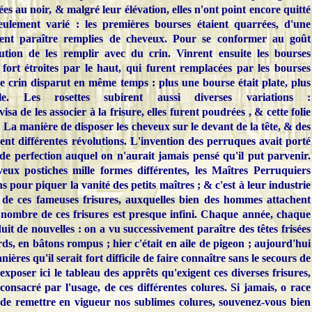
es au noir, & malgré leur élévation, elles n'ont point encore quitté
eulement varié : les premières bourses
étaient quarrées, d'une
nt paraître remplies de cheveux. Pour se conformer au goût
ution de les remplir avec du crin. Vinrent ensuite les bourses
fort étroites par le haut, qui furent remplacées par les bourses
 crin disparut en même temps : plus une bourse était plate, plus
e. Les rosettes subirent aussi diverses variations :
visa de les associer à la frisure, elles furent poudrées , & cette folie
La manière de disposer les cheveux sur le devant de la tête, & des
ent différentes révolutions. L'invention des perruques avait porté
 de perfection auquel on n'aurait jamais pensé qu'il put parvenir.
ux postiches mille formes différentes, les Maîtres Perruquiers
s pour piquer la vanité des petits maîtres ; & c'est à leur industrie
de ces fameuses frisures, auxquelles bien des hommes attachent
 nombre de ces frisures est presque infini. Chaque année, chaque
t de nouvelles : on a vu successivement paraître des têtes frisées
rds, en bâtons rompus ; hier c'était en aile de pigeon ; aujourd'hui
ières qu'il serait fort difficile de faire connaître sans le secours de
'exposer ici le tableau des apprêts qu'exigent ces diverses frisures,
onsacré par l'usage, de ces différentes colures. Si jamais, o race
e de remettre en vigueur nos sublimes colures, souvenez-vous bien