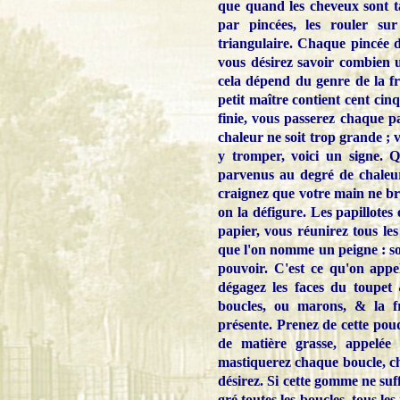
que quand les cheveux sont ta
par pincées, les rouler s
triangulaire. Chaque pincée 
vous désirez savoir combien 
cela dépend du genre de la 
petit maître contient cent ci
finie, vous passerez chaque p
chaleur ne soit trop grande ; 
y tromper, voici un signe. Q
parvenus au degré de chaleur
craignez que votre main ne bron
on la défigure. Les papillotes é
papier, vous réunirez tous le
que l'on nomme un peigne : sou
pouvoir. C'est ce qu'on appe
dégagez les faces du toupet
boucles, ou marons, & la f
présente. Prenez de cette poud
de matière grasse, appelée
mastiquerez chaque boucle, c
désirez. Si cette gomme ne suff
gré toutes les boucles, tous l