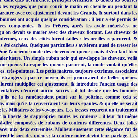
 les voyages, que pour courir le matin en chenille ou pendant la
 paraître avec cet ajustement devant les Grands, & surtout dans les
bourses ont acquis quelque considération : il leur a été permis de
res compagnies, & les Prêtres, après les avoir méprisées, ne
 qu'on devait se marier avec des cheveux flottant. Les cheveux de
enfermés, ceux des côtés furent taillés : les oreilles reparurent, &
s été cachées. Quelques particuliers s'avisèrent aussi de tresser les
ême l'ancienne mode des cheveux en queue ; mais il s'en faut bien
mier lustre. Un simple ruban noir qui enveloppe les cheveux, voilà
une queue. Lorsque les queues parurent, la mode voulait qu'elles
ues, très-pointues. Les petits maîtres, toujours extrêmes, associaient
 étrangers ; par ce moyen ils se procuraient de belles queues.
urent multiplier cet ajustement, & introduire l'ancien usage des
tentatives n'eurent aucun succès : il fut décidé que les hommes
u'ils ne la ramèneraient point sur la poitrine, comme cela se
le, mais qu'ils la renverraient sur leurs épaules, & qu'elle ne serait
les Militaires & les voyageurs. Les tresses reçurent un traitement
 la liberté de s'approprier toutes les couleurs : il leur fut même
t à-dire composées de rubans de couleurs différentes. Deux jolies
lacer aux deux extrémités. Malheureusement cette élégance fut de
irent le sort des queues; la couleur noire devint leur partage. Les