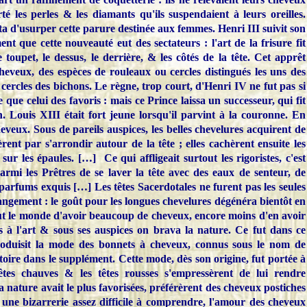
té les perles & les diamants qu'ils suspendaient à leurs oreilles.
nta d'usurper cette parure destinée aux femmes. Henri III suivit son
nt que cette nouveauté eut des sectateurs : l'art de la frisure fit
e toupet, le dessus, le derrière, & les côtés de la tête. Cet apprêt
cheveux, des espèces de rouleaux ou cercles distingués les uns des
cercles des bichons. Le règne, trop court, d'Henri IV ne fut pas si
te que celui des favoris : mais ce Prince laissa un successeur, qui fit
n. Louis XIII était fort jeune lorsqu'il parvint à la couronne. En
heveux. Sous de pareils auspices, les belles chevelures acquirent de
ent par s'arrondir autour de la tête ; elles cachèrent ensuite les
er sur les épaules. […]
Ce qui affligeait surtout les rigoristes, c'est
parmi les Prêtres de se laver la tête avec des eaux de senteur, de
parfums exquis […] Les têtes Sacerdotales ne furent pas les seules
angement : le goût pour les longues chevelures dégénéra bientôt en
out le monde d'avoir beaucoup de cheveux, encore moins d'en avoir
s à l'art & sous ses auspices on brava la nature. Ce fut dans ce
roduisit la mode des bonnets à cheveux, connus sous le nom de
toire dans le supplément. Cette mode, dès son origine, fut portée à
têtes chauves & les têtes rousses s'empressèrent de lui rendre
nature avait le plus favorisées, préférèrent des cheveux postiches
 une bizarrerie assez difficile à comprendre, l'amour des cheveux