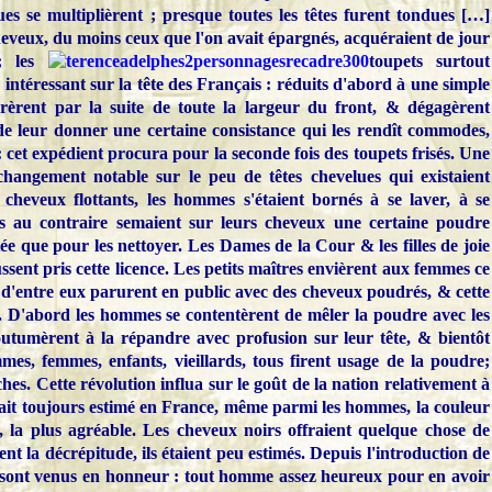
ues se multiplièrent ; presque toutes les têtes furent tondues […]
heveux, du moins ceux que l'on avait épargnés, acquéraient de jour
 les
toupets surtout
ntéressant sur la tête des Français : réduits d'abord à une simple
arèrent par la suite de toute la largeur du front, & dégagèrent
de leur donner une certaine consistance qui les rendît commodes,
: cet expédient procura pour la seconde fois des toupets frisés. Une
hangement notable sur le peu de têtes chevelues qui existaient
 cheveux flottants, les hommes s'étaient bornés à se laver, à se
s au contraire semaient sur leurs cheveux une certaine poudre
tée que pour les nettoyer. Les Dames de la Cour & les filles de joie
ssent pris cette licence. Les petits maîtres envièrent aux femmes ce
d'entre eux parurent en public avec des cheveux poudrés, & cette
s. D'abord les hommes se contentèrent de mêler la poudre avec les
outumèrent à la répandre avec profusion sur leur tête, & bientôt
es, femmes, enfants, vieillards, tous firent usage de la poudre;
ches. Cette révolution influa sur le goût de la nation relativement à
ait toujours estimé en France, même parmi les hommes, la couleur
 la plus agréable. Les cheveux noirs offraient quelque chose de
nt la décrépitude, ils étaient peu estimés. Depuis l'introduction de
s sont venus en honneur : tout homme assez heureux pour en avoir