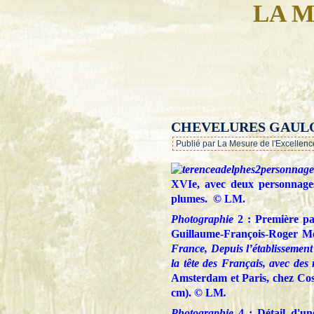
LA M
CHEVELURES GAUL
Publié par La Mesure de l'Excellenc
XVIe, avec deux personnage
plumes.
© LM.
Photographie
2 : Première pag
Guillaume-François-Roger 
France, Depuis l’établissement
la tête des Français, avec des 
Amsterdam et Paris, chez Cost
cm).
© LM
.
Photographie
4 : Détail d'un