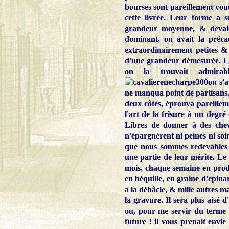
bourses sont pareillement voué
cette livrée. Leur forme a s
grandeur moyenne, & devaie
dominant, on avait la préca
extraordinairement petites & 
d'une grandeur démesurée. Le
on la trouvait admirabl
on s'a
ne manqua point de partisans. 
deux côtés, éprouva pareillem
l'art de la frisure à un degré
Libres de donner à des cheve
n'épargnèrent ni peines ni soin
que nous sommes redevables 
une partie de leur mérite. Le
mois, chaque semaine en produi
en béquille, en graine d'épina
à la débâcle, & mille autres man
la gravure. Il sera plus aisé d
ou, pour me servir du terme c
future ! il vous prenait envi