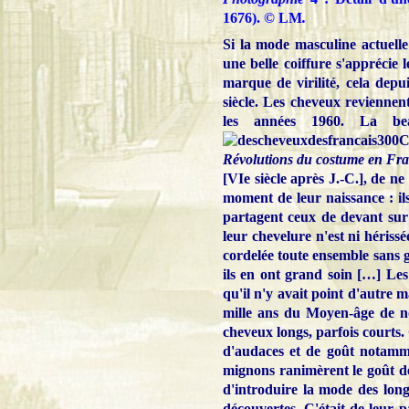
1676).
© LM
.
Si la mode masculine actuell
une belle coiffure s'apprécie 
marque de virilité, cela depu
siècle. Les cheveux reviennen
les années 1960. La be
C
Révolutions du costume en Fr
[VIe siècle après J.-C.], de ne
moment de leur naissance : ils 
partagent ceux de devant sur 
leur chevelure n'est ni hériss
cordelée toute ensemble sans g
ils en ont grand soin […] Les
qu'il n'y avait point d'autre 
mille ans du Moyen-âge de no
cheveux longs, parfois courts. 
d'audaces et de goût notamme
mignons ranimèrent le goût de
d'introduire la mode des longue
découvertes. C'était de leur p