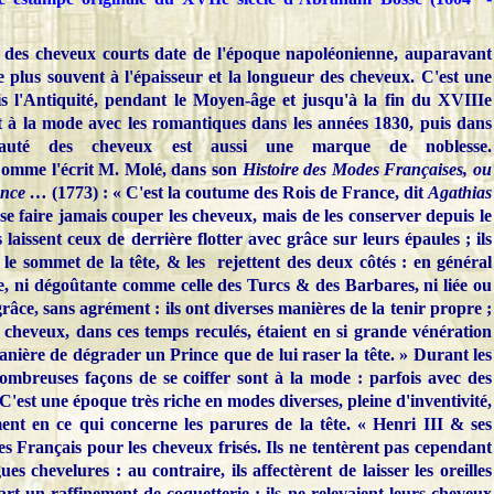
e des cheveux courts date de l'époque napoléonienne, auparavant
le plus souvent à l'épaisseur et la longueur des cheveux. C'est une
is l'Antiquité, pendant le Moyen-âge et jusqu'à la fin du XVIIIe
t à la mode avec les romantiques dans les années 1830, puis dans
auté des cheveux est aussi une marque de noblesse.
omme l'écrit M. Molé, dans son
Histoire des Modes Françaises, ou
ance …
(1773) :
« C'est la coutume des Rois de France, dit
Agathias
 se faire jamais couper les cheveux, mais de les conserver depuis le
laissent ceux de derrière flotter avec grâce sur leurs épaules ; ils
le sommet de la tête, & les rejettent des deux côtés : en général
ée, ni dégoûtante comme celle des Turcs & des Barbares, ni liée ou
râce, sans agrément : ils ont diverses manières de la tenir propre ;
 cheveux, dans ces temps reculés, étaient en si grande vénération
manière de dégrader un Prince que de lui raser la tête. » Durant les
mbreuses façons de se coiffer sont à la mode : parfois avec des
C'est une époque très riche en modes diverses, pleine d'inventivité,
nt en ce qui concerne les parures de la tête. « Henri III & ses
s Français pour les cheveux frisés. Ils ne tentèrent pas cependant
s chevelures : au contraire, ils affectèrent de laisser les oreilles
art un raffinement de coquetterie : ils ne relevaient leurs cheveux