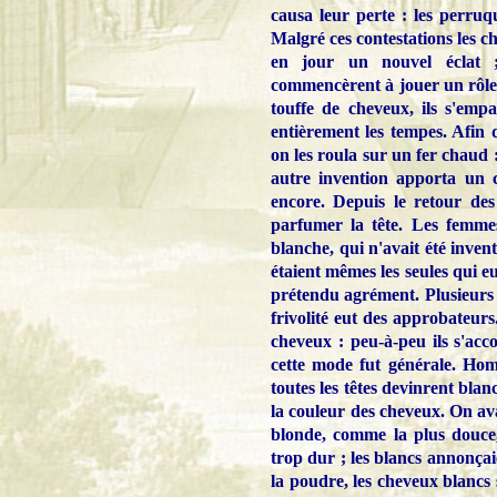
causa leur perte : les perruq
Malgré ces contestations les c
en jour un nouvel éclat ;
commencèrent à jouer un rôle i
touffe de cheveux, ils s'emp
entièrement les tempes. Afin 
on les roula sur un fer chaud 
autre invention apporta un c
encore. Depuis le retour des
parfumer la tête. Les femme
blanche, qui n'avait été inven
étaient mêmes les seules qui eu
prétendu agrément. Plusieurs 
frivolité eut des approbateur
cheveux : peu-à-peu ils s'acc
cette mode fut générale. Homm
toutes les têtes devinrent blan
la couleur des cheveux. On av
blonde, comme la plus douce,
trop dur ; les blancs annonçaie
la poudre, les cheveux blanc