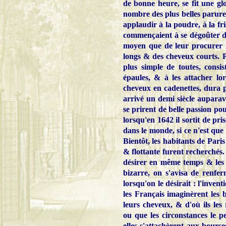
de bonne heure, se fit une glo
nombre des plus belles parures.
applaudir à la poudre, à la fri
commençaient à se dégoûter de
moyen que de leur procurer 
longs & des cheveux courts. Pl
plus simple de toutes, consis
épaules, & à les attacher lor
cheveux en cadenettes, dura p
arrivé un demi siècle aupara
se prirent de belle passion pou
lorsqu'en 1642 il sortit de pri
dans le monde, si ce n'est qu
Bientôt, les habitants de Paris
& flottante furent recherchés. 
désirer en même temps & les 
bizarre, on s'avisa de renfe
lorsqu'on le désirait : l'inv
les Français imaginèrent les b
leurs cheveux, & d'où ils les 
ou que les circonstances le 
elles s'attachèrent aux bourse