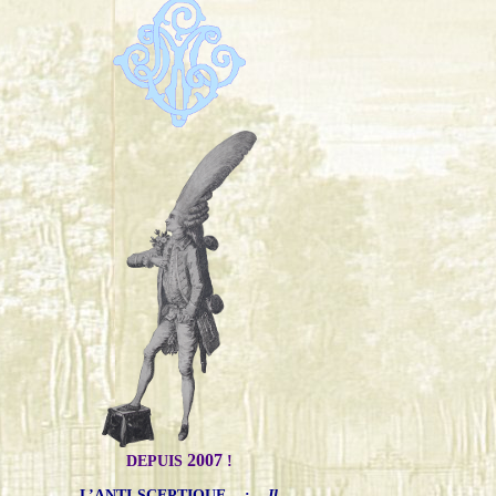
2007
DEPUIS
!
L’ANTI-SCEPTIQUE
:
Il