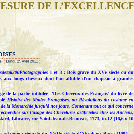
ESURE DE L’EXCELLENC
OISES
…
e
Lundi, 25 Avril 2011
Photographies
1 et 3 : Bois gravé du XVe siècle ou du
s aux longs cheveux dont l'un affublé d'un chapeau à grandes
e de la partie intitulée 'Des Cheveux des Français' du livre de
Molé
Histoire des Modes Françaises, ou Révolutions du costume en
 de la Monarchie jusqu’à nos jours. Contenant tout ce qui concerne
recherches sur l’usage des Chevelures artificielles chez les Anciens
,
ard, Libraire, rue Saint-Jean-de-Beauvais, 1773, in-12 (16,6 x 10
e estampe originale du XVIIe siècle d’Abraham Bosse (1604 -