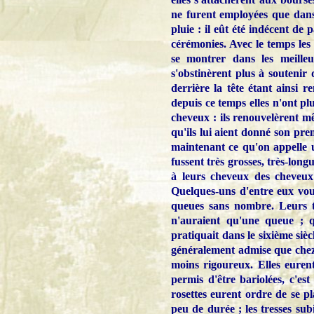
ne furent employées que dans
pluie : il eût été indécent de
cérémonies. Avec le temps les 
se montrer dans les meilleu
s'obstinèrent plus à soutenir
derrière la tête étant ainsi r
depuis ce temps elles n'ont plu
cheveux : ils renouvelèrent m
qu'ils lui aient donné son pre
maintenant ce qu'on appelle 
fussent très grosses, très-long
à leurs cheveux des cheveux
Quelques-uns d'entre eux voul
queues sans nombre.
Leurs 
n'auraient qu'une queue ; q
pratiquait dans le sixième sièc
généralement admise que chez 
moins rigoureux. Elles eurent
permis d'être bariolées, c'es
rosettes eurent ordre de se p
peu de durée ; les tresses sub