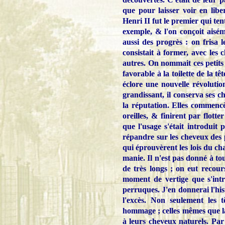
que pour laisser voir en liber
Henri II fut le premier qui te
exemple, & l'on conçoit aiséme
aussi des progrès : on frisa l
consistait à former, avec les 
autres. On nommait ces petits 
favorable à la toilette de la tê
éclore une nouvelle révolutio
grandissant, il conserva ses c
la réputation. Elles commencèr
oreilles, & finirent par flott
que l'usage s'était introduit 
répandre sur les cheveux des 
qui éprouvèrent les lois du ch
manie. Il n'est pas donné à t
de très longs ; on eut recour
moment de vertige que s'int
perruques. J'en donnerai l'his
l'excès. Non seulement les 
hommage ; celles mêmes que la 
à leurs cheveux naturels. Par