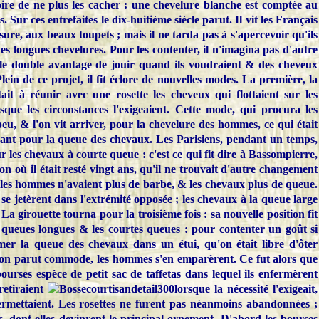
ire de ne plus les cacher :
une chevelure blanche est comptée au
 Sur ces entrefaites le dix-huitième siècle parut. Il vit les Français
sure, aux beaux toupets ; mais il ne tarda pas à s'apercevoir qu'ils
s longues chevelures. Pour les contenter, il n'imagina pas d'autre
le double avantage de jouir quand ils voudraient & des cheveux
ein de ce projet, il fit éclore de nouvelles modes. La première, la
tait à réunir avec une rosette les cheveux qui flottaient sur les
sque les circonstances l'exigeaient. Cette mode, qui procura les
eu, & l'on vit arriver, pour la chevelure des hommes, ce qui était
vant pour la queue des chevaux.
Les Parisiens, pendant un temps,
r les chevaux à courte queue : c'est ce qui fit dire à Bassompierre,
son où il était resté vingt ans, qu'il ne trouvait d'autre changement
e les hommes n'avaient plus de barbe, & les chevaux plus de queue.
 se jetèrent dans l'extrémité opposée ; les chevaux à la queue large
La girouette tourna pour la troisième fois : sa nouvelle position fit
queues longues & les courtes queues : pour contenter un goût si
rmer la queue des chevaux dans un étui, qu'on était libre d'ôter
ention parut commode, les hommes s'en emparèrent. Ce fut alors que
ourses espèce de petit sac de taffetas dans lequel ils enfermèrent
retiraient
lorsque la nécessité l'exigeait,
permettaient. Les rosettes ne furent pas néanmoins abandonnées ;
s, dont elles devinrent le principal ornement. D'abord les bourses