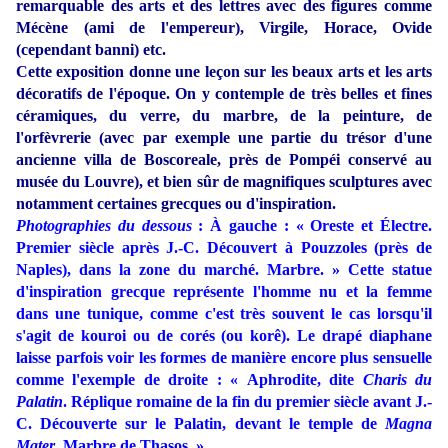
remarquable des arts et des lettres avec des figures comme
Mécène (ami de l'empereur), Virgile, Horace, Ovide
(cependant banni) etc.
Cette exposition donne une leçon sur les beaux arts et les arts
décoratifs de l'époque. On y contemple de très belles et fines
céramiques, du verre, du marbre, de la peinture, de
l'orfèvrerie (avec par exemple une partie du trésor d'une
ancienne villa de Boscoreale, près de Pompéi conservé au
musée du Louvre), et bien sûr de magnifiques sculptures avec
notamment certaines grecques ou d'inspiration.
Photographies du dessous
: À gauche : « Oreste et Électre.
Premier siècle après J.-C. Découvert à Pouzzoles (près de
Naples), dans la zone du marché. Marbre. » Cette statue
d'inspiration grecque représente l'homme nu et la femme
dans une tunique, comme c'est très souvent le cas lorsqu'il
s'agit de kouroi ou de corés (ou korê). Le drapé diaphane
laisse parfois voir les formes de manière encore plus sensuelle
comme l'exemple de droite : « Aphrodite, dite
Charis du
Palatin
. Réplique romaine de la fin du premier siècle avant J.-
C. Découverte sur le Palatin, devant le temple de
Magna
Mater
. Marbre de Thasos. »