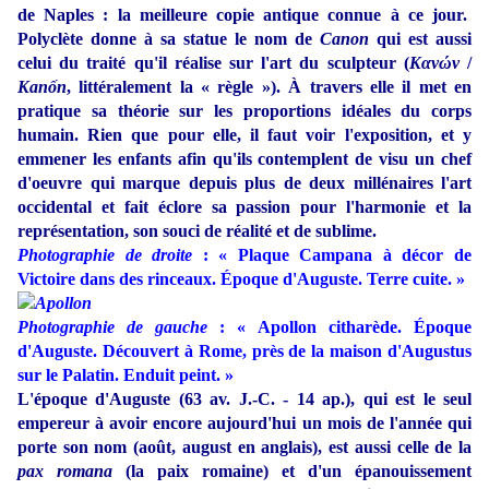
de Naples : la meilleure copie antique connue à ce jour.
Polyclète donne à sa statue le nom de
Canon
qui est aussi
celui du traité qu'il réalise sur l'art du sculpteur (
Κανών
/
Kanốn
, littéralement la « règle »). À travers elle il met en
pratique sa théorie sur les proportions idéales du corps
humain. Rien que pour elle, il faut voir l'exposition, et y
emmener les enfants afin qu'ils contemplent de visu un chef
d'oeuvre qui marque depuis plus de deux millénaires l'art
occidental et fait éclore sa passion pour l'harmonie et la
représentation, son souci de réalité et de sublime.
Photographie de droite
: « Plaque Campana à décor de
Victoire dans des rinceaux. Époque d'Auguste. Terre cuite. »
Photographie de gauche
: « Apollon citharède. Époque
d'Auguste. Découvert à Rome, près de la maison d'Augustus
sur le Palatin. Enduit peint. »
L'époque d'Auguste (63 av. J.-C. - 14 ap.), qui est le seul
empereur à avoir encore aujourd'hui un mois de l'année qui
porte son nom (août, august en anglais), est aussi celle de la
pax romana
(la paix romaine) et d'un épanouissement