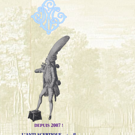
2007
DEPUIS
!
L’ANTI-SCEPTIQUE
:
Il