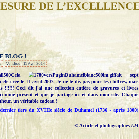
ESURE DE L’EXCELLENC
E BLOG !
…
e
Vendredi, 11 Avril 2014
Cela
fait sept
 été créé le 11 avril 2007. Je ne le dis pas pour les chiffres, mais
 !!!!!! Ceci dit j'ai une collection entière de gravures et livres
e comme présent et que je partage ici et dans mon site. Chaque
nheur, un véritable cadeau !
ernier tiers du XVIIIe siècle de Duhamel (1736 - après 1800)
© Article et photographies
LM