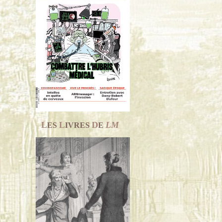
L
L
D
LM
ES
IVRES
E