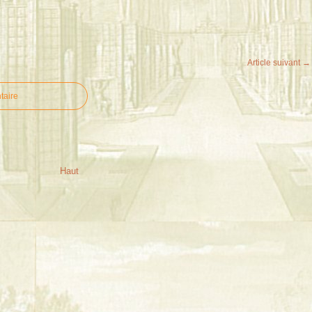
Article suivant →
taire
Haut