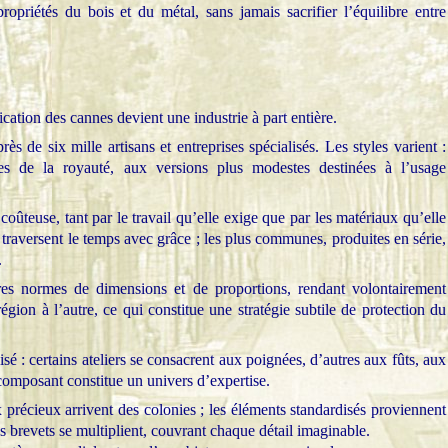
opriétés du bois et du métal, sans jamais sacrifier l’équilibre entre
cation des cannes devient une industrie à part entière.
s de six mille artisans et entreprises spécialisés. Les styles varient :
s de la royauté, aux versions plus modestes destinées à l’usage
t coûteuse, tant par le travail qu’elle exige que par les matériaux qu’elle
 traversent le temps avec grâce ; les plus communes, produites en série,
.
s normes de dimensions et de proportions, rendant volontairement
égion à l’autre, ce qui constitue une stratégie subtile de protection du
isé : certains ateliers se consacrent aux poignées, d’autres aux fûts, aux
composant constitue un univers d’expertise.
 précieux arrivent des colonies ; les éléments standardisés proviennent
 brevets se multiplient, couvrant chaque détail imaginable.