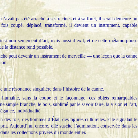
 n’avait pas été arraché à ses racines et à sa forêt, il serait demeuré un
fois coupé, déplacé, transformé, il devient un instrument, capable
nsi non seulement d’art, mais aussi d’exil, et de cette métamorphose
ue la distance rend possible.
nche peut devenir un instrument de merveille — une leçon que la canne
olon.
une résonance singulière dans l’histoire de la canne.
n humaine, sans la coupe et le façonnage, ces objets remarquables
e simple branche, le bois, sublimé par le savoir-faire, la vision et l’art,
égance, individualité.
n des rois, des hommes d’État, des figures culturelles. Elle signalait le
prit. Aujourd’hui encore, elle suscite l’admiration, conservée dans les
ans les collections privées du monde entier.