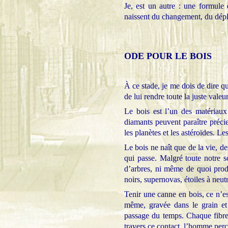
Je, est un autre : une formule 
naissent du changement, du dépla
ODE POUR LE BOIS
À ce stade, je me dois de dire q
de lui rendre toute la juste valeur
Le bois est l’un des matériaux 
diamants peuvent paraître précie
les planètes et les astéroïdes. Le
Le bois ne naît que de la vie, de
qui passe. Malgré toute notre s
d’arbres, ni même de quoi produ
noirs, supernovas, étoiles à neut
Tenir une canne en bois, ce n’est
même, gravée dans le grain et 
passage du temps. Chaque fibre r
travers ce contact, l’homme perço