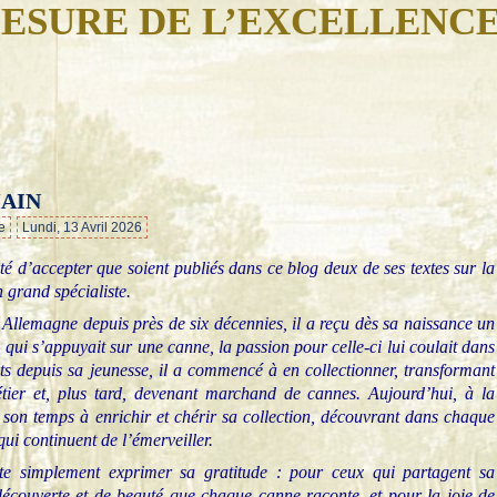
ESURE DE L’EXCELLENC
MAIN
…
e
Lundi, 13 Avril 2026
é d’accepter que soient publiés dans ce blog deux de ses textes sur la
n grand spécialiste.
n Allemagne depuis près de six décennies, il a reçu dès sa naissance un
, qui s’appuyait sur une canne, la passion pour celle-ci lui coulait dans
ets depuis sa jeunesse, il a commencé à en collectionner, transformant
tier et, plus tard, devenant marchand de cannes. Aujourd’hui, à la
ir son temps à enrichir et chérir sa collection, découvrant dans chaque
qui continuent de l’émerveiller.
aite simplement exprimer sa gratitude : pour ceux qui partagent sa
écouverte et de beauté que chaque canne raconte, et pour la joie de