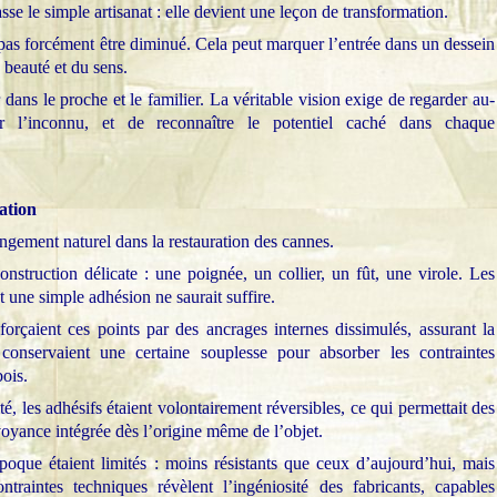
asse le simple artisanat : elle devient une leçon de transformation.
 pas forcément être diminué. Cela peut marquer l’entrée dans un dessein
 beauté et du sens.
r dans le proche et le familier. La véritable vision exige de regarder au-
lir l’inconnu, et de reconnaître le potentiel caché dans chaque
ration
ngement naturel dans la restauration des cannes.
nstruction délicate : une poignée, un collier, un fût, une virole. Les
et une simple adhésion ne saurait suffire.
forçaient ces points par des ancrages internes dissimulés, assurant la
s conservaient une certaine souplesse pour absorber les contraintes
bois.
é, les adhésifs étaient volontairement réversibles, ce qui permettait des
voyance intégrée dès l’origine même de l’objet.
poque étaient limités : moins résistants que ceux d’aujourd’hui, mais
ntraintes techniques révèlent l’ingéniosité des fabricants, capables