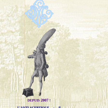
2007
DEPUIS
!
L’ANTI-SCEPTIQUE
:
Il