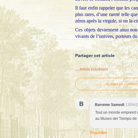
Il faut enfin rappeler que les c
plus rares, d’une rareté telle q
zéros après la virgule, si on la
Ces objets deviennent ainsi non
vivants de l’univers, porteurs du 
Partager cet article
← Article précédent
Ajouter un commen
B
Baronne Samedi
13/04/
Tout un monde empreint d
au Museo del Tiempo de Je
Répondre