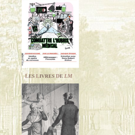
L
L
D
LM
ES
IVRES
E