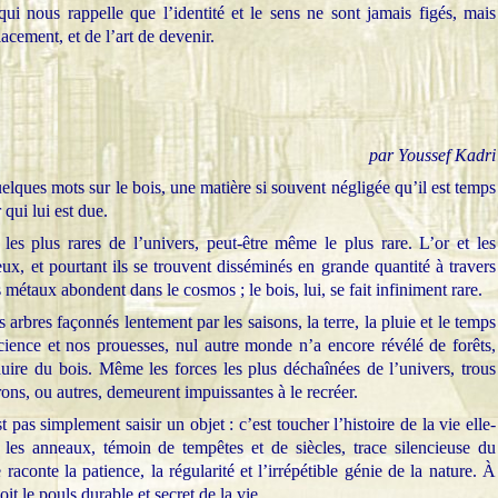
qui nous rappelle que l’identité et le sens ne sont jamais figés, mais
cement, et de l’art de devenir.
par Youssef Kadri
uelques mots sur le bois, une matière si souvent négligée qu’il est temps
 qui lui est due.
les plus rares de l’univers, peut-être même le plus rare. L’or et les
ux, et pourtant ils se trouvent disséminés en grande quantité à travers
s métaux abondent dans le cosmos ; le bois, lui, se fait infiniment rare.
s arbres façonnés lentement par les saisons, la terre, la pluie et le temps
cience et nos prouesses, nul autre monde n’a encore révélé de forêts,
ire du bois. Même les forces les plus déchaînées de l’univers, trous
rons, ou autres, demeurent impuissantes à le recréer.
 pas simplement saisir un objet : c’est toucher l’histoire de la vie elle-
les anneaux, témoin de tempêtes et de siècles, trace silencieuse du
aconte la patience, la régularité et l’irrépétible génie de la nature. À
it le pouls durable et secret de la vie.