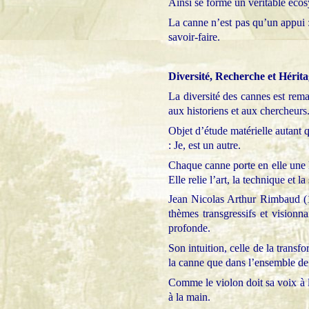
Ainsi se forme un véritable éco
La canne n’est pas qu’un appui :
savoir-faire.
Diversité, Recherche et Hérit
La diversité des cannes est rema
aux historiens et aux chercheurs
Objet d’étude matérielle autant 
: Je, est un autre.
Chaque canne porte en elle une h
Elle relie l’art, la technique et 
Jean Nicolas Arthur Rimbaud (1
thèmes transgressifs et visionna
profonde.
Son intuition, celle de la transf
la canne que dans l’ensemble de
Comme le violon doit sa voix à l
à la main.