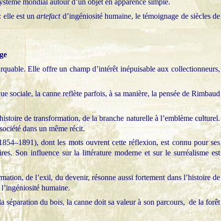
système mondial autour d’un objet en apparence simple.
 elle est un
artefact
d’ingéniosité humaine, le témoignage de siècles de
age
rquable. Elle offre un champ d’intérêt inépuisable aux collectionneurs,
.
que sociale, la canne reflète parfois, à sa manière, la pensée de Rimbaud
istoire de transformation, de la branche naturelle à l’emblème culturel.
la société dans un même récit.
854–1891), dont les mots ouvrent cette réflexion, est connu pour ses
ires. Son influence sur la littérature moderne et sur le surréalisme est
ormation, de l’exil, du devenir, résonne aussi fortement dans l’histoire de
 l’ingéniosité humaine.
a séparation du bois, la canne doit sa valeur à son parcours, de la forêt