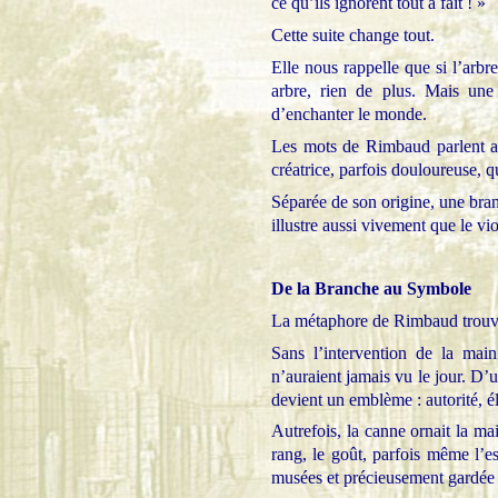
ce qu’ils ignorent tout à fait ! »
Cette suite change tout.
Elle nous rappelle que si l’arbre
arbre, rien de plus. Mais une 
d’enchanter le monde.
Les mots de Rimbaud parlent ai
créatrice, parfois douloureuse, q
Séparée de son origine, une bra
illustre aussi vivement que le vi
De la Branche au Symbole
La métaphore de Rimbaud trouve 
Sans l’intervention de la mai
n’auraient jamais vu le jour. D’un
devient un emblème : autorité, él
Autrefois, la canne ornait la mai
rang, le goût, parfois même l’es
musées et précieusement gardée d