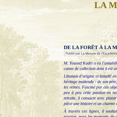
LA M
DE LA FORÊT À LA 
Publié par La Mesure de l'Excellenc
M. Youssef Kadri a eu l’amabilit
canne de collection dont il est u
Libanais d’origine et installé e
héritage inattendu : de son père
les veines. Fasciné par ces obj
peu à peu cette passion en mé
retraite, il consacre avec plais
pièce une histoire et un charme 
À travers ces lignes, il souh
passion, pour les moments de d