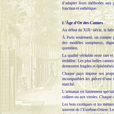
d’adapter leurs méthodes aux pr
fonction et esthétique.
L’Âge d’Or des Cannes
Au début du XIXᵉ siècle, la fabri
À Paris seulement, on compte prè
des modèles somptueux, digne
quotidien.
La qualité véritable reste rare e
mobilise. Les plus belles cannes
demeurent fragiles et éphémères
Chaque pays impose ses propre
incompatibles les pièces d’une r
marché.
L’artisanat est hautement spécial
colliers ou aux viroles. Chaque 
Les bois exotiques et les métaux
souvent de l’Extrême-Orient. Les