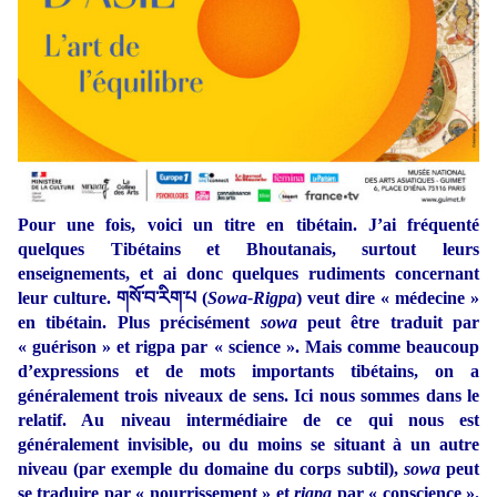
Pour une fois, voici un titre en tibétain. J’ai fréquenté
quelques Tibétains et Bhoutanais, surtout leurs
enseignements, et ai donc quelques rudiments concernant
leur culture. གསོ་བ་རིག་པ (
Sowa-Rigpa
) veut dire « médecine »
en tibétain. Plus précisément
sowa
peut être traduit par
« guérison » et rigpa par « science ». Mais comme beaucoup
d’expressions et de mots importants tibétains, on a
généralement trois niveaux de sens. Ici nous sommes dans le
relatif. Au niveau intermédiaire de ce qui nous est
généralement invisible, ou du moins se situant à un autre
niveau (par exemple du domaine du corps subtil),
sowa
peut
se traduire par « nourrissement » et
rigpa
par « conscience ».