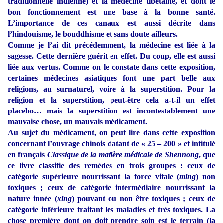
traditionnelle indienne) et la médecine tibétaine, et dont le
bon fonctionnement est une base à la bonne santé.
L’importance de ces canaux est aussi décrite dans
l’hindouisme, le bouddhisme et sans doute ailleurs.
Comme je l’ai dit précédemment, la médecine est liée à la
sagesse. Cette dernière guérit en effet. Du coup, elle est aussi
liée aux vertus. Comme on le constate dans cette exposition,
certaines médecines asiatiques font une part belle aux
religions, au surnaturel, voire à la superstition. Pour la
religion et la superstition, peut-être cela a-t-il un effet
placebo… mais la superstition est incontestablement une
mauvaise chose, un mauvais médicament.
Au sujet du médicament, on peut lire dans cette exposition
concernant l’ouvrage chinois datant de « 25 – 200 » et intitulé
en français
Classique de la matière médicale de Shennong
, que
ce livre classifie des remèdes en trois groupes : ceux de
catégorie supérieure nourrissant la force vitale (
ming
) non
toxiques ; ceux de catégorie intermédiaire nourrissant la
nature innée (
xing
) pouvant ou non être toxiques ; ceux de
catégorie inférieure traitant les maladies et très toxiques. La
chose première dont on doit prendre soin est le terrain (la