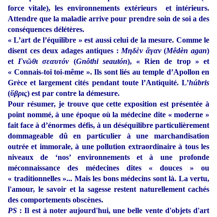
force vitale), les environnements extérieurs et intérieurs.
Attendre que la maladie arrive pour prendre soin de soi a des
conséquences délétères.
« L’art de l’équilibre » est aussi celui de la mesure. Comme le
disent ces deux adages antiques :
Μηδὲν ἄγαν
(
Mêdèn agan
)
et
Γνῶθι σεαυτόν
(
Gnỗthi seautόn
), « Rien de trop » et
« Connais-toi toi-même ». Ils sont liés au temple d’Apollon en
Grèce et largement cités pendant toute l’Antiquité. L’
húbris
(
ὕβρις
) est par contre la démesure.
Pour résumer, je trouve que cette exposition est présentée à
point nommé, à une époque où la médecine dite « moderne »
fait face à d’énormes défis, à un déséquilibre particulièrement
dommageable dû en particulier à une marchandisation
outrée et immorale, à une pollution extraordinaire à tous les
niveaux de ‘nos’ environnements et à une profonde
méconnaissance des médecines dites « douces » ou
« traditionnelles »... Mais les bons médecins sont là. La vertu,
l'amour, le savoir et la sagesse restent naturellement cachés
des comportements obscènes.
PS
: Il est à noter aujourd'hui, une belle vente d'objets d'art