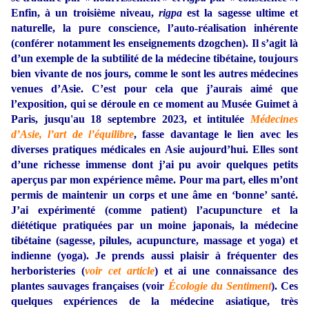
Enfin, à un troisième niveau,
rigpa
est la sagesse ultime et
naturelle, la pure conscience, l’auto-réalisation inhérente
(conférer notamment les enseignements dzogchen). Il s’agit là
d’un exemple de la subtilité de la médecine tibétaine, toujours
bien vivante de nos jours, comme le sont les autres médecines
venues d’Asie. C’est pour cela que j’aurais aimé que
l’exposition, qui se déroule en ce moment au Musée Guimet à
Paris, jusqu'au 18 septembre 2023, et intitulée
Médecines
d’Asie, l’art de l’équilibre
, fasse davantage le lien avec les
diverses pratiques médicales en Asie aujourd’hui. Elles sont
d’une richesse immense dont j’ai pu avoir quelques petits
aperçus par mon expérience même. Pour ma part, elles m’ont
permis de maintenir un corps et une âme en ‘bonne’ santé.
J’ai expérimenté (comme patient) l’acupuncture et la
diététique pratiquées par un moine japonais, la médecine
tibétaine (sagesse, pilules, acupuncture, massage et yoga) et
indienne (yoga). Je prends aussi plaisir à fréquenter des
herboristeries (
voir cet article
) et ai une connaissance des
plantes sauvages françaises (voir
Écologie du Sentiment
). Ces
quelques expériences de la médecine asiatique, très