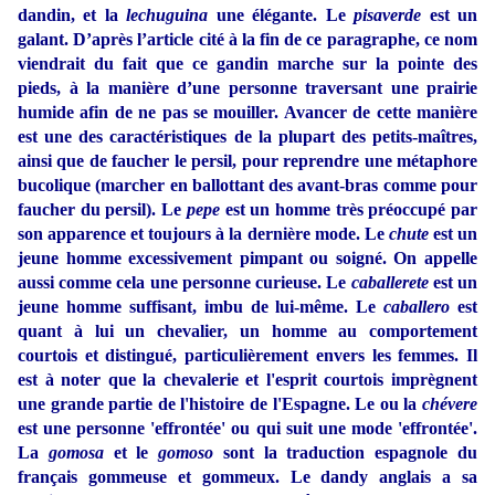
dandin, et la
lechuguina
une élégante. Le
pisaverde
est un
galant. D’après l’article cité à la fin de ce paragraphe, ce nom
viendrait du fait que ce gandin marche sur la pointe des
pieds, à la manière d’une personne traversant une prairie
humide afin de ne pas se mouiller. Avancer de cette manière
est une des caractéristiques de la plupart des petits-maîtres,
ainsi que de faucher le persil, pour reprendre une métaphore
bucolique (marcher en ballottant des avant-bras comme pour
faucher du persil). Le
pepe
est un homme très préoccupé par
son apparence et toujours à la dernière mode. Le
chute
est un
jeune homme excessivement pimpant ou soigné. On appelle
aussi comme cela une personne curieuse. Le
caballerete
est un
jeune homme suffisant, imbu de lui-même. Le
caballero
est
quant à lui un chevalier, un homme au comportement
courtois et distingué, particulièrement envers les femmes. Il
est à noter que la chevalerie et l'esprit courtois imprègnent
une grande partie de l'histoire de l'Espagne. Le ou la
chévere
est une personne 'effrontée' ou qui suit une mode 'effrontée'.
La
gomosa
et le
gomoso
sont la traduction espagnole du
français gommeuse et gommeux. Le dandy anglais a sa