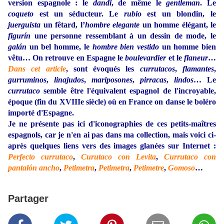
version espagnole : le
dandi
, de même le
gentleman
. Le
coqueto
est un séducteur. Le
rubio
est un blondin, le
juerguista
un fêtard, l’
hombre elegante
un homme élégant, le
figurín
une personne ressemblant à un dessin de mode, le
galán
un bel homme, le
hombre bien vestido
un homme bien
vêtu… On retrouve en Espagne le
boulevardier
et le
flaneur
…
Dans cet article
, sont évoqués les
currutacos
,
flamantes
,
gurruminos
,
linajudos
,
mariposones
,
pirracas
,
lindos
… Le
currutaco
semble être l'équivalent espagnol de l'incroyable,
époque (fin du XVIIIe siècle) où en France on danse le boléro
importé d'Espagne.
Je ne présente pas ici d'iconographies de ces petits-maîtres
espagnols, car je n'en ai pas dans ma collection, mais voici ci-
après quelques liens vers des images glanées sur Internet :
Perfecto currutaco
,
Curutaco con Levita
,
Currutaco con
pantalón ancho
,
Petimetra
,
Petimetra
,
Petimetre
,
Gomoso
…
Partager