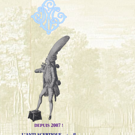
2007
DEPUIS
!
L’ANTI-SCEPTIQUE
:
Il