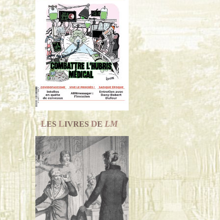
L
L
D
LM
ES
IVRES
E