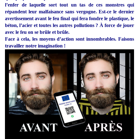
l’enfer de laquelle sort tout un tas de ces monstres qui
répandent leur malfaisance sans vergogne. Est-ce le dernier
avertissement avant le feu final qui fera fondre le plastique, le
béton, l’acier et toutes les autres pollutions ? À force de jouer
avec le feu on se brûle et brûle.
Face à cela, les moyens d’action sont innombrables. Faisons
travailler notre imagination !