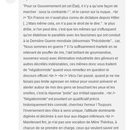
"Pour ce Gouvernement (et cet État), il n’y a qu’une façon de
marcher : sous la contrainte ! ", et le canon sur la nuque...<br
/> "En France on n’avait plus connu de dictature depuis Hitler.
[...] Mais même cela, on n’a pas le droit de le dire." : le plus
drôle, si l'on peut dire, c'est que les mêmes qui s'offusquent
qu'on établisse le parallèle avec les fascismes qui ont conduit
à la Dernière Guerre mondiale (désormais "Précédente"... car,
"Nous sommes en guerre !" il l'a suffisamment martelé en se
retenant de pouffer de rire, l’œil brillant de gourmandise,
souvenez-vous) avec élimination industrielle des gêneurs et
autres décrétés indésirables, ces mêmes donc vous traitent
de "négationniste" quand vous remettez en question le
discours officiel.<br /> <br /> Vécu l'an passé, quand je ne me
faisais pas limite agresser en retour pour vouloir prévenir et
alerter autour de moi des gens se bouchant les yeux et les
oreilles, c'est la réponse "polie" qui m'était opposée...<br />
"Négationniste" est pourtant un qualificatif précis
historiquement très connoté, cherchez l'erreur ! Toujours
l'inversement des rôles à sens unique, l'attitude dominante
digérée et déclinée à son tour aux étages inférieurs.<br />
Maintenant fini, je n'ai pas une vocation de Mère Thérésa, à
chacun de se prendre en charge, ceux qui veulent savoir ont