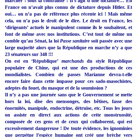
marcher : sous la contrainte ! Il s’agit d’une dictature… En
France on n’avait plus connu de dictature depuis Hitler. Et
oui… on n’a pas de référence plus récente ici ! Mais même
cela, on n’a pas le droit de le dire. Le droit en France, les
‘dirigeants’ actuels le manipulent comme ils le souhaitent, et
font de même avec nos institutions. C’est tout de même un
comble qu’au Sénat, la loi
Passe sanitaire
soit passée avec une
large majorité alors que la République en marche n’y a que
23 sénateurs sur 348 !!!
On est en ‘République’
marchands
du style République
populaire de Chine, qui est une des productions de ces
mondialistes. Combien de passes Marianne devra-t-elle
encore faire dans cette impasse pour ces sado-masochistes,
adeptes du fouet, du masque et de la soumission ?
Il n’y a pas une journée sans que le Gouvernement se mette
hors la loi, dise des mensonges, des bêtises, fasse des
énormités, manipule, endoctrine, détruise, etc. Tous les jours
on assiste en direct aux actions de cette monstruosité,
composée de ces gens et de ceux qui collaborent, qui est
excessivement dangereuse ! De toute évidence, les ignominies
que perpétue l’espèce humaine ont créé une brèche vers