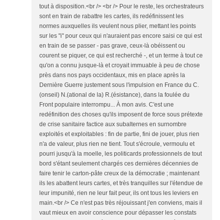
tout à disposition.<br /> <br /> Pour le reste, les orchestrateurs
sont en train de rabattre les cartes, ils redéfinissent les
normes auxquelles ils veulent nous plier, mettant les points
sur les "i" pour ceux qui n'auraient pas encore saisi ce qui est
en train de se passer - pas grave, ceux-là obéissent ou
courent se piquer, ce qui est recherché -, et un terme à tout ce
qu'on a connu jusque-là et croyait immuable à peu de chose
près dans nos pays occidentaux, mis en place après la
Dernière Guerre justement sous l'impulsion en France du C.
(onseil) N.(ational de la) R.(ésistance), dans la foulée du
Front populaire interrompu... À mon avis. C'est une
redéfinition des choses qu'ils imposent de force sous prétexte
de crise sanitaire factice aux subalternes en surnombre
exploités et exploitables : fin de partie, fini de jouer, plus rien
n'a de valeur, plus rien ne tient. Tout s'écroule, vermoulu et
pourri jusqu'à la moelle, les politicards professionnels de tout
bord s'étant seulement chargés ces dernières décennies de
faire tenir le carton-pâte creux de la démocratie ; maintenant
ils les abattent leurs cartes, et très tranquilles sur l'étendue de
leur impunité, rien ne leur fait peur, ils ont tous les leviers en
main.<br /> Ce n'est pas très réjouissant j'en conviens, mais il
vaut mieux en avoir conscience pour dépasser les constats