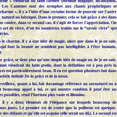
e » viendrait du latin
carmen
(formule magique, incantation,
. Les Camènes sont des nymphes aux chants prophétiques et
charme », il y a l’idée d’une certaine forme de pouvoir sur l’autre
aturel ou fabriqué. Dans le premier, cela se fait grâce à des dons
r contre, dans ce second cas, il s’agit de forcer l’appréciation. On
un art de vivre, d’où les nombreux traités sur le “savoir vivre” qui
ècles.
charme, il y a une idée de magie, alors que dans le je-ne-sais-
qui font la beauté ne semblent pas intelligibles à l’être humain,
r.
râce, se tient plus qu’une simple idée de magie ou de je-ne-sais-
 mot viendrait du latin
gratia
, dont la définition est à peu près la
s est particulièrement beau. Il en est question plusieurs fois dans
rticle intitulé
De la grâce et de la tenue
.
eux, quant à lui, fait davantage référence au surnaturel ou à
ont beaucoup appel à lui, ce qui montre combien il peut être un
s possibles, rend l’horizon plus vaste et illumine.
l y a deux éléments de l’élégance sur lesquels beaucoup de
os jours. Le premier est de croire que la politesse est quelque-
 des défauts et qu’elle est acquise (elle serait un dû). Le second est