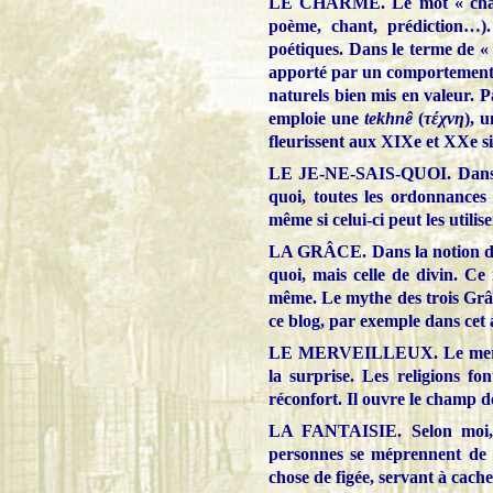
LE CHARME. Le mot « charm
poème, chant, prédiction…)
poétiques. Dans le terme de « 
apporté par un comportement n
naturels bien mis en valeur. Pa
emploie une
tekhnê
(
τέχνη
), 
fleurissent aux XIXe et XXe si
LE JE-NE-SAIS-QUOI. Dans le 
quoi, toutes les ordonnances 
même si celui-ci peut les utilise
LA GRÂCE. Dans la notion de g
quoi, mais celle de divin. Ce
même. Le mythe des trois Grâce
ce blog, par exemple dans cet a
LE MERVEILLEUX. Le merveill
la surprise. Les religions f
réconfort. Il ouvre le champ de
LA FANTAISIE. Selon moi, i
personnes se méprennent de n
chose de figée, servant à cacher