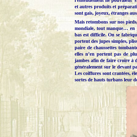
l'entendement ne pouvaient 's’
et autres produits et préparati
sont gais, joyeux, étranges aussi
Mais retombons sur nos pieds, 
mondiale, tout manque… en pa
bas est difficile. On se fabr
portent des jupes simples, pli
paire de chaussettes tombante
elles n’en portent pas de plu
jambes afin de faire croire à 
généralement sur le devant par
Les coiffures sont crantées, él
sortes de hauts turbans leur 