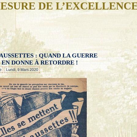
ESURE DE L’EXCELLENC
HAUSSETTES : QUAND LA GUERRE
…
T EN DONNE À RETORDRE !
e
Lundi, 9 Mars 2020