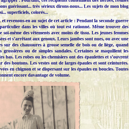
agripper'. Pourtant, ces récipients contenaient des herbes, résines
ons guérissant... très sérieux dirons-nous... Les sujets de mon blog
... superficiels, colorés...
et revenons-en au sujet de cet article : Pendant la seconde guerre
rticulier dans les villes où tout est rationné. Même trouver des
ique soi-même des vêtements avec moins de tissu. Les jeunes femmes
ssées et s’arrêtant aux genoux. Leurs jambes sont nues, ou avec une
s sur des chaussures à grosse semelle de bois ou de liège, quand
s grossières ou de simples sandales. Certaines se maquillent les
des bas. Les robes ou les chemisiers ont des épaulettes et s’ouvrent
 des boutons. Les vestes ont de larges épaules et sont ceinturées.
evées en chignon et se dispersant sur les épaules en boucles. Toutes
donnent encore davantage de volume.