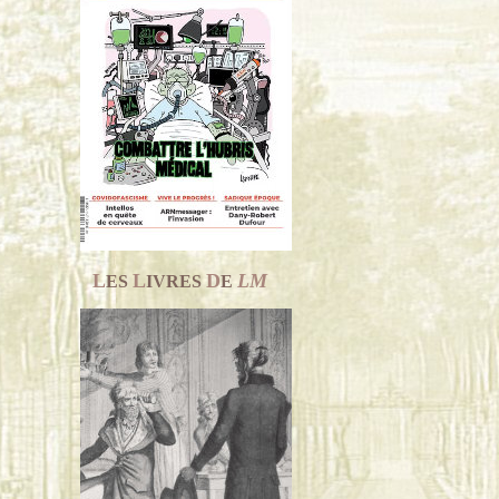
L
L
D
LM
ES
IVRES
E