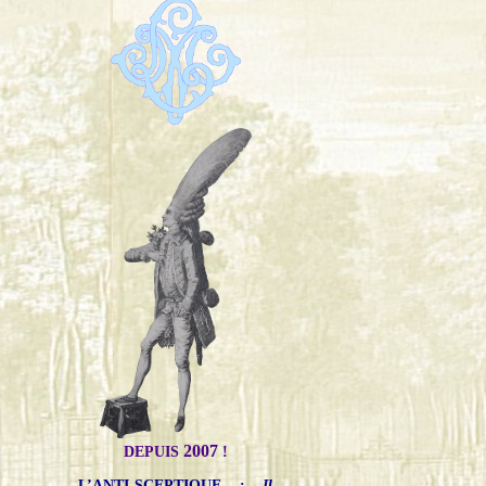
2007
DEPUIS
!
L’ANTI-SCEPTIQUE
:
Il