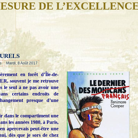
ESURE DE L’EXCELLENC
URELS
…
e
Mardi, 8 Août 2017
èrement en forêt d’Île-de-
RER, souvent je me retrouve
s le seul à ne pas avoir une
Dans certains endroits de
 changement presque d’une
oir dans le compartiment une
ans les années 1980, à Paris,
’en apercevais peut-être une
hui, dès que je sors de chez