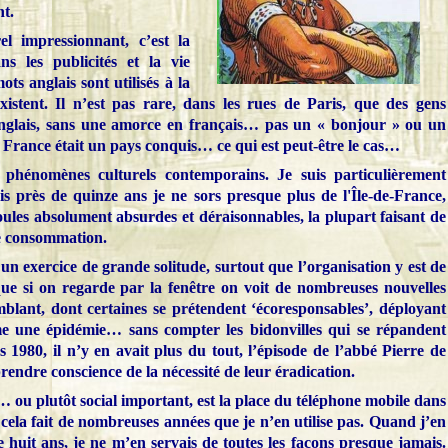
t.
l impressionnant, c’est la
ns les publicités et la vie
ts anglais sont utilisés à la
xistent. Il n’est pas rare, dans les rues de Paris, que des gens
anglais, sans une amorce en français… pas un « bonjour » ou un
France était un pays conquis… ce qui est peut-être le cas…
e phénomènes culturels contemporains. Je suis particulièrement
uis près de quinze ans je ne sors presque plus de l'Île-de-France,
les absolument absurdes et déraisonnables, la plupart faisant de
de consommation.
n exercice de grande solitude, surtout que l’organisation y est de
que si on regarde par la fenêtre on voit de nombreuses nouvelles
emblant, dont certaines se prétendent ‘écoresponsables’, déployant
e une épidémie… sans compter les bidonvilles qui se répandent
 1980, il n’y en avait plus du tout, l’épisode de l’abbé Pierre de
rendre conscience de la nécessité de leur éradication.
ou plutôt social important, est la place du téléphone mobile dans
cela fait de nombreuses années que je n’en utilise pas. Quand j’en
de huit ans, je ne m’en servais de toutes les façons presque jamais.