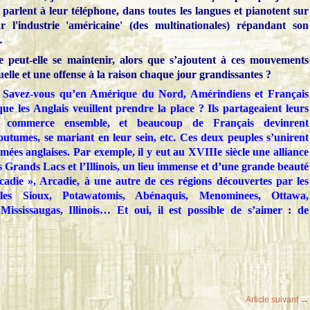
parlent à leur téléphone, dans toutes les langues et pianotent sur
 l'industrie 'américaine' (des multinationales) répandant son
…
 peut-elle se maintenir, alors que s’ajoutent à ces mouvements
uelle et une offense à la raison chaque jour grandissantes ?
 Savez-vous qu’en Amérique du Nord, Amérindiens et Français
ue les Anglais veuillent prendre la place ? Ils partageaient leurs
du commerce ensemble, et beaucoup de Français devinrent
utumes, se mariant en leur sein, etc. Ces deux peuples s’unirent
ées anglaises. Par exemple, il y eut au XVIIIe siècle une alliance
s Grands Lacs et l’Illinois, un lieu immense et d’une grande beauté
die », Arcadie, à une autre de ces régions découvertes par les
 les Sioux, Potawatomis, Abénaquis, Menominees, Ottawa,
ississaugas, Illinois… Et oui, il est possible de s’aimer : de
Article suivant →