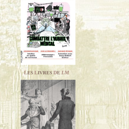
L
L
D
LM
ES
IVRES
E