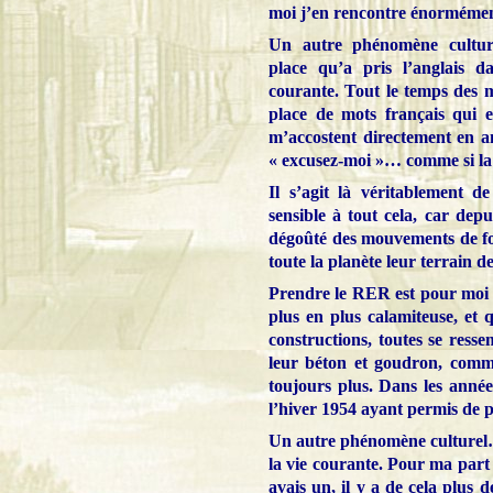
moi j’en rencontre énormémen
Un autre phénomène culture
place qu’a pris l’anglais da
courante. Tout le temps des mo
place de mots français qui e
m’accostent directement en 
« excusez-moi »… comme si la 
Il s’agit là véritablement d
sensible à tout cela, car dep
dégoûté des mouvements de fou
toute la planète leur terrain 
Prendre le RER est pour moi u
plus en plus calamiteuse, et 
constructions, toutes se ress
leur béton et goudron, comm
toujours plus. Dans les années
l’hiver 1954 ayant permis de p
Un autre phénomène culturel… 
la vie courante. Pour ma part 
avais un, il y a de cela plus 