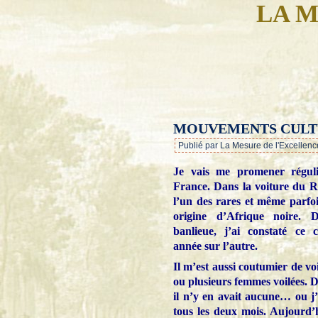
LA M
MOUVEMENTS CULT
Publié par La Mesure de l'Excellenc
Je vais me promener réguli
France. Dans la voiture du 
l’un des rares et même parfoi
origine d’Afrique noire. 
banlieue, j’ai constaté ce
année sur l’autre.
Il m’est aussi coutumier de v
ou plusieurs femmes voilées. D
il n’y en avait aucune… ou j
tous les deux mois. Aujourd’