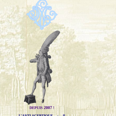
2007
DEPUIS
!
L’ANTI-SCEPTIQUE
:
Il