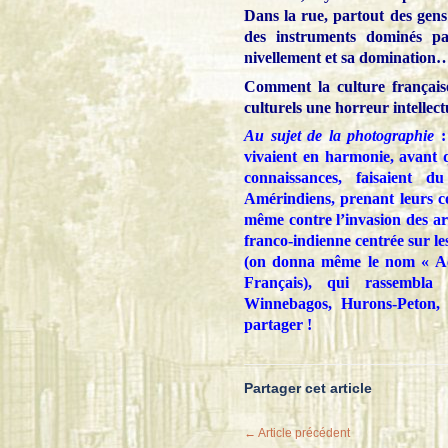
Dans la rue, partout des gens 
des instruments dominés par
nivellement et sa domination
Comment la culture française
culturels une horreur intellect
Au sujet de la photographie
:
vivaient en harmonie, avant q
connaissances, faisaient 
Amérindiens, prenant leurs co
même contre l’invasion des arm
franco-indienne centrée sur le
(on donna même le nom « Aca
Français), qui rassembla
Winnebagos, Hurons-Peton, M
partager !
Partager cet article
← Article précédent