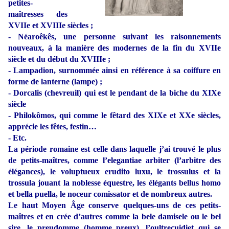
petites-
maîtresses des
XVIIe et XVIIIe siècles ;
- Néaroêkês, une personne suivant les raisonnements
nouveaux, à la manière des modernes de la fin du XVIIe
siècle et du début du XVIIIe ;
- Lampadion, surnommée ainsi en référence à sa coiffure en
forme de lanterne (lampe) ;
- Dorcalis (chevreuil) qui est le pendant de la biche du XIXe
siècle
- Philokômos, qui comme le fêtard des XIXe et XXe siècles,
apprécie les fêtes, festin…
- Etc.
La période romaine est celle dans laquelle j’ai trouvé le plus
de petits-maîtres, comme l’elegantiae arbiter (l’arbitre des
élégances), le voluptueux erudito luxu, le trossulus et la
trossula jouant la noblesse équestre, les élégants bellus homo
et bella puella, le noceur comissator et de nombreux autres.
Le haut Moyen Âge conserve quelques-uns de ces petits-
maîtres et en crée d’autres comme la bele damisele ou le bel
sire, le preudomme (homme preux), l’oultrecuidiet qui se