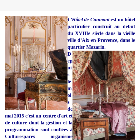
L’Hôtel de Caumont
est un hôtel
particulier construit au début
du XVIIIe siècle dans la vieille
ville d’Aix-en-Provence, dans le
quartier Mazarin.
D
ep
ui
s
le
m
oi
s
de
mai 2015 c'est un centre d'art et
de culture dont la gestion et la
programmation sont confiées à
Culturespaces organisme