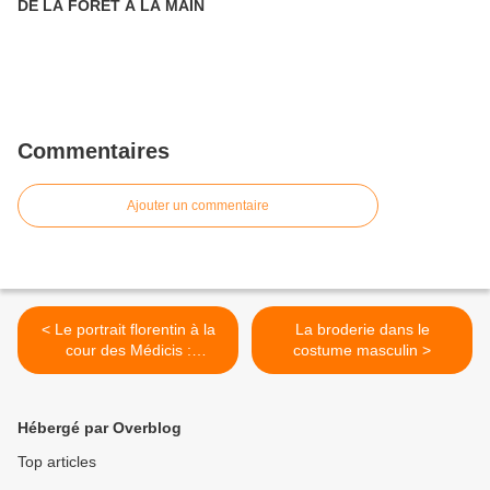
DE LA FORÊT À LA MAIN
Commentaires
Ajouter un commentaire
< Le portrait florentin à la
La broderie dans le
cour des Médicis :
costume masculin >
Bronzino, Salviati,
Pontormo.
Hébergé par Overblog
Top articles