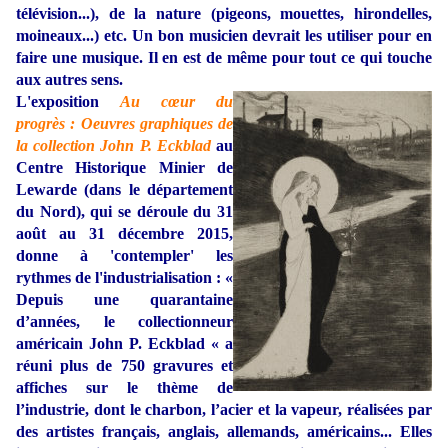
télévision...), de la nature (pigeons, mouettes, hirondelles,
moineaux...) etc. Un bon musicien devrait les utiliser pour en
faire une musique. Il en est de même pour tout ce qui touche
aux autres sens.
L'exposition
Au cœur du
progrès : Oeuvres graphiques de
la collection John P. Eckblad
au
Centre Historique Minier de
Lewarde (dans le département
du Nord), qui se déroule du 31
août au 31 décembre 2015,
donne à 'contempler' les
rythmes de l'industrialisation : «
Depuis une quarantaine
d’années, le collectionneur
américain John P. Eckblad « a
réuni plus de 750 gravures et
affiches sur le thème de
l’industrie, dont le charbon, l’acier et la vapeur, réalisées par
des artistes français, anglais, allemands, américains... Elles