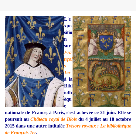
L'e
xpo
sitio
n
sur
Fra
nçoi
s
1er
à la
Bibl
ioth
èqu
e
nationale de France, à Paris, s'est achevée ce 21 juin. Elle se
poursuit au
Château royal de Blois
du 4 juillet au 18 octobre
2015 dans une autre intitulée
Trésors royaux : La bibliothèque
de François 1er
.