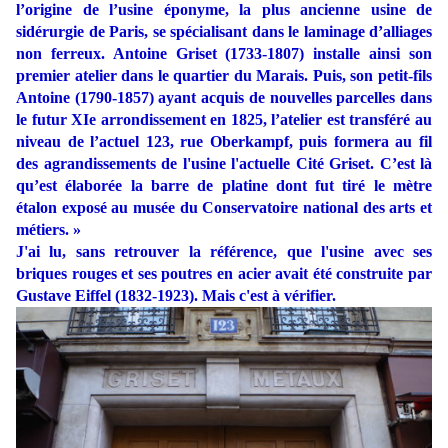
l’origine de l’usine éponyme, la plus ancienne usine de
sidérurgie de Paris, se spécialisant dans le laminage d’alliages
non ferreux. Antoine Griset (1733-1807) installe ainsi son
premier atelier dans le quartier du Marais. Puis, son petit-fils
Antoine (1790-1857) ayant acquis de nouvelles parcelles dans
le futur XIe arrondissement en 1825, l’atelier est transféré au
niveau de l’actuel 123, rue Oberkampf, puis formera au fil
des agrandissements de l'usine l'actuelle Cité Griset. C’est là
qu’est élaborée la barre de platine dont fut tiré le mètre
étalon exposé au musée du Conservatoire national des arts et
métiers. »
J'ai lu, sans retrouver la référence, que l'usine avec ses
briques rouges et ses poutres en acier avait été construite par
Gustave Eiffel (1832-1923). Mais c'est à vérifier.