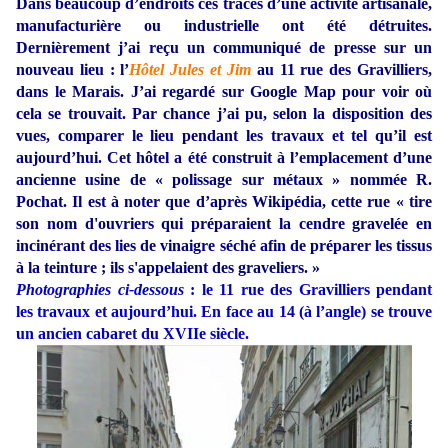
Dans beaucoup d’endroits ces traces d’une activité artisanale,
manufacturière ou industrielle ont été détruites.
Dernièrement j’ai reçu un communiqué de presse sur un
nouveau lieu : l’
Hôtel Jules et Jim
au 11 rue des Gravilliers,
dans le Marais. J’ai regardé sur Google Map pour voir où
cela se trouvait. Par chance j’ai pu, selon la disposition des
vues, comparer le lieu pendant les travaux et tel qu’il est
aujourd’hui. Cet hôtel a été construit à l’emplacement d’une
ancienne usine de « polissage sur métaux » nommée R.
Pochat. Il est à noter que d’après Wikipédia, cette rue « tire
son nom d'ouvriers qui préparaient la cendre gravelée en
incinérant des lies de vinaigre séché afin de préparer les tissus
à la teinture ; ils s'appelaient des graveliers. »
Photographies ci-dessous
: le 11 rue des Gravilliers pendant
les travaux et aujourd’hui. En face au 14 (à l’angle) se trouve
un ancien cabaret du XVIIe siècle.