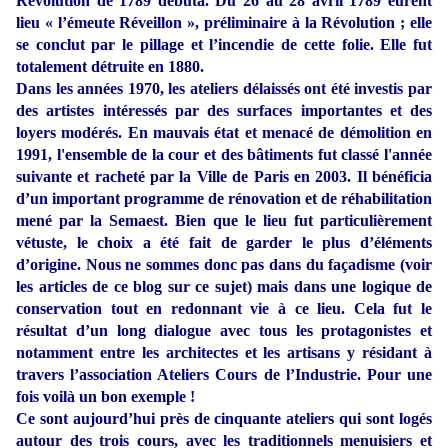
Révolution de 1789 débuta. Du 26 au 28 avril 1789 eurent
lieu « l’émeute Réveillon », préliminaire à la Révolution ; elle
se conclut par le pillage et l’incendie de cette folie. Elle fut
totalement détruite en 1880.
Dans les années 1970, les ateliers délaissés ont été investis par
des artistes intéressés par des surfaces importantes et des
loyers modérés. En mauvais état et menacé de démolition en
1991, l'ensemble de la cour et des bâtiments fut classé l'année
suivante et racheté par la Ville de Paris en 2003. Il bénéficia
d’un important programme de rénovation et de réhabilitation
mené par la Semaest. Bien que le lieu fut particulièrement
vétuste, le choix a été fait de garder le plus d’éléments
d’origine. Nous ne sommes donc pas dans du façadisme (voir
les articles de ce blog sur ce sujet) mais dans une logique de
conservation tout en redonnant vie à ce lieu. Cela fut le
résultat d’un long dialogue avec tous les protagonistes et
notamment entre les architectes et les artisans y résidant à
travers l’association Ateliers Cours de l’Industrie. Pour une
fois voilà un bon exemple !
Ce sont aujourd’hui près de cinquante ateliers qui sont logés
autour des trois cours, avec les traditionnels menuisiers et