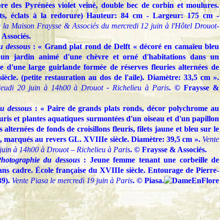
re des Pyrénées violet veiné, double bec de corbin et moulures.
ts, éclats à la redorure) Hauteur: 84 cm - Largeur: 175 cm -
e la Maison Fraysse & Associés du mercredi 12 juin à l'Hôtel Drouot-
 Associés.
u dessous
: « Grand plat rond de Delft « décoré en camaïeu bleu
n jardin animé d'une chèvre et orné d'habitations dans un
ile d'une large guirlande formée de réserves fleuries alternées de
siècle. (petite restauration au dos de l'aile). Diamètre: 33,5 cm ».
jeudi 20 juin à 14h00 à Drouot
-
Richelieu à Paris
. © Fraysse &
u dessous
: « Paire de grands plats ronds, décor polychrome au
uris et plantes aquatiques surmontées d'un oiseau et d'un papillon
es alternées de fonds de croisillons fleuris, filets jaune et bleu sur le
 marqués au revers GL. XVIIIe siècle. Diamètre: 39,5 cm ».
Vente
juin à 14h00 à Drouot – Richelieu à Paris
. © Fraysse & Associés.
hotographie du dessous
: Jeune femme tenant une corbeille de
sans cadre. École française du XVIIIe siècle. Entourage de Pierre-
9).
Vente Piasa le mercredi 19 juin à Paris
. © Piasa.