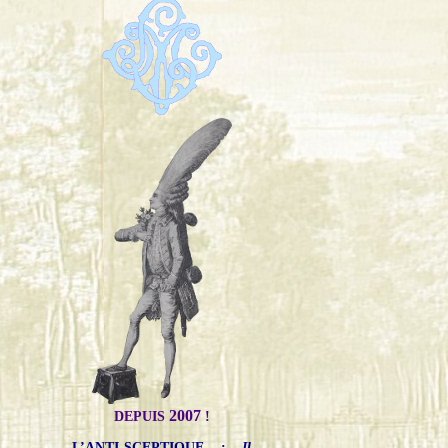
2007
DEPUIS
!
L’ANTI-SCEPTIQUE
:
Il