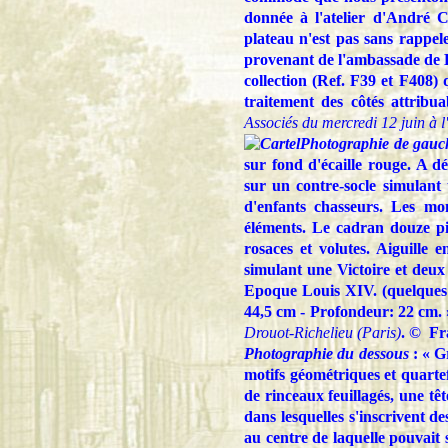
donnée à l'atelier d'André 
plateau n'est pas sans rappe
provenant de l'ambassade de B
collection (Ref. F39 et F408) 
traitement des côtés attr
Associés du mercredi 12 juin à l
Photographie de gauc
sur fond d'écaille rouge. A dé
sur un contre-socle simulant
d'enfants chasseurs. Les mo
éléments. Le cadran douze piè
rosaces et volutes. Aiguille
simulant une Victoire et deu
Epoque Louis XIV. (quelques 
44,5 cm - Profondeur: 22 cm. 
Drouot-Richelieu (Paris)
. © Fr
Photographie du dessous
: « G
motifs géométriques et quarte
de rinceaux feuillagés, une tê
dans lesquelles s'inscrivent d
au centre de laquelle pouvait 