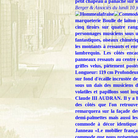
petit chapeau à panache sur le
Berger & Associés du lundi 10 j
marqueterie Boulle de laiton 
cinq tiroirs sur quatre ran
personnages musiciens sous u
fantastiques, oiseaux chimériq
les montants à ressauts et e
lambrequin. Les côtés enca
panneaux ressauts au centre 
griffes velus, piétement pos
Longueur: 119 cm Profondeur: 
sur fond d'écaille incrustée d
sous un dais des musiciens d
volatiles et papillons sont
Claude III AUDRAN. Il y a li
des côtés que l'on retrouv
remarquera sur la façade des t
demi-palmettes mais aussi le
commode à décor identique e
Janneau «Le mobilier françai
commode que nous présentons