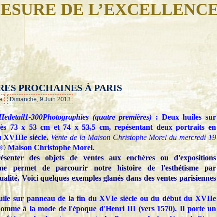
ESURE DE L’EXCELLENC
ES PROCHAINES À PARIS
…
e
Dimanche, 9 Juin 2013
Photographies (quatre premières)
: Deux huiles sur
près 73 x 53 cm et 74 x 53,5 cm, repésentant deux portraits en
 XVIIIe siècle.
Vente de la Maison Christophe Morel du mercredi 19
 © Maison Christophe Morel.
ésenter des objets de ventes aux enchères ou d'expositions
e permet de parcourir notre histoire de l'esthétisme par
ualité. Voici quelques exemples glanés dans des ventes parisiennes
ile sur panneau de la fin du XVIe siècle ou du début du XVIIe
'homme à la mode de l'époque d'Henri III
(vers 1570)
. Il porte un