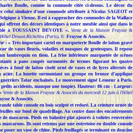
Charles Boulle, comme la commode citée ci-dessus. Le décor du
ler celui similaire d'une commode attribuée à Nicolas SAGEOT et
elgique à Vienne. Il est à rapprocher des commodes de la Wallace
qui offrent des décors identiques à notre meuble ainsi que dans le
ibuable à TOUSSAINT DEVOYE ».
Vente de la Maison Fraysse &
'Hôtel Drouot-Richelieu (Paris)
. © Fraysse & Associés.
he
: « Très important cartel en marqueterie Boulle de laiton gravé
cor de vases fleuris, volatiles et masques de grotesques. Il repose
 un lambrequin en tissu. La frise inférieure marquetée de scènes
ntants à pans coupés surmontés de termes figurant les quatre
ces à fond de laiton ciselé orné de vases et de lyres alternés de
 en acier. La lunette surmontant un groupe en bronze d'applique
x guerriers Tatar enchainés. Le mouvement signé Lesueur à Paris.
petits accidents, manque une toupie). Hauteur: 86 cm - Largeur:
»
Vente de la Maison Fraysse & Associés du mercredi 12 juin à l'Hôtel
aysse & Associés.
rande table console en bois sculpté et redoré. La ceinture ornée de
feuilles sur fond de quadrillage. Au centre dans des encadrements
te de mascaron. Pieds en balustre plat ajourés à volutes renversées
es mascarons. Ils sont retenus par une entretoise en double console
se poser un vase de chine. Pieds feuillagés se terminant en doucine