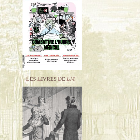
L
L
D
LM
ES
IVRES
E