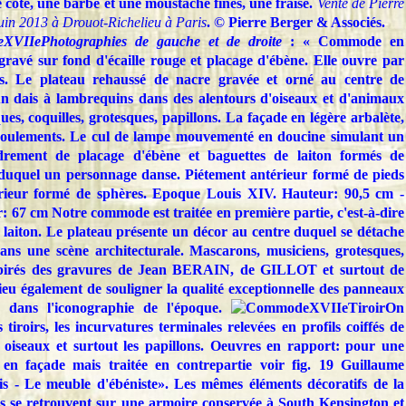
 côté, une barbe et une moustache fines, une fraise.
Vente de Pierre
uin 2013 à Drouot-Richelieu à Paris
. © Pierre Berger & Associés.
Photographies de gauche et de droite
: « Commode en
gravé sur fond d'écaille rouge et placage d'ébène. Elle ouvre par
gs. Le plateau rehaussé de nacre gravée et orné au centre de
n dais à lambrequins dans des alentours d'oiseaux et d'animaux
ues, coquilles, grotesques, papillons. La façade en légère arbalète,
nroulements. Le cul de lampe mouvementé en doucine simulant un
drement de placage d'ébène et baguettes de laiton formés de
duquel un personnage danse. Piétement antérieur formé de pieds
térieur formé de sphères. Epoque Louis XIV. Hauteur: 90,5 cm -
67 cm Notre commode est traitée en première partie, c'est-à-dire
e laiton. Le plateau présente un décor au centre duquel se détache
ans une scène architecturale. Mascarons, musiciens, grotesques,
 inspirés des gravures de Jean BERAIN, de GILLOT et surtout de
eu également de souligner la qualité exceptionnelle des panneaux
e dans l'iconographie de l'époque.
On
iroirs, les incurvatures terminales relevées en profils coiffés de
s oiseaux et surtout les papillons. Oeuvres en rapport: pour une
n façade mais traitée en contrepartie voir fig. 19 Guillaume
s - Le meuble d'ébéniste». Les mêmes éléments décoratifs de la
 se retrouvent sur une armoire conservée à South Kensington et