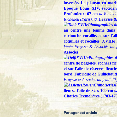
inversée. Le plateau en marb
Epoque Louis XIV. (acciden
Profondeur: 67 cm ».
Vente d
Richelieu (Paris)
. © Fraysse &
Photographies d
au centre une femme dans u
cartouche rocaille, et sur l'a
coquilles et rocailles. XVIIIe 
Vente Fraysse & Associés du 
Associés .
Photographies d
centre de pagodes, rochers fle
et sur l'aile de réserves fleuri
bord. Fabrique de Guillebaud,
Fraysse & Associés du jeudi 20 
P
fleurs. Toile de 82 x 109 cm 
Charles Tremolières (1703-173
Partager cet article