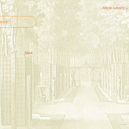
Article suivant →
taire
Haut