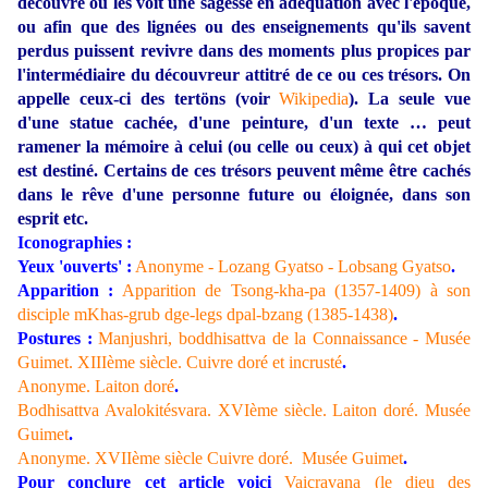
découvre ou les voit une sagesse en adéquation avec l'époque,
ou afin que des lignées ou des enseignements qu'ils savent
perdus puissent revivre dans des moments plus propices par
l'intermédiaire du découvreur attitré de ce ou ces trésors. On
appelle ceux-ci des tertöns (voir
Wikipedia
). La seule vue
d'une statue cachée, d'une peinture, d'un texte … peut
ramener la mémoire à celui (ou celle ou ceux) à qui cet objet
est destiné. Certains de ces trésors peuvent même être cachés
dans le rêve d'une personne future ou éloignée, dans son
esprit etc.
Iconographies :
Yeux 'ouverts' :
Anonyme - Lozang Gyatso - Lobsang Gyatso
.
Apparition :
Apparition de Tsong-kha-pa (1357-1409) à son
disciple mKhas-grub dge-legs dpal-bzang (1385-1438)
.
Postures :
Manjushri, boddhisattva de la Connaissance - Musée
Guimet. XIIIème siècle. Cuivre doré et incrusté
.
Anonyme. Laiton doré
.
Bodhisattva Avalokitésvara. XVIème siècle. Laiton doré. Musée
Guimet
.
Anonyme. XVIIème siècle Cuivre doré. Musée Guimet
.
Pour conclure cet article voici
Vaiçravana (le dieu des