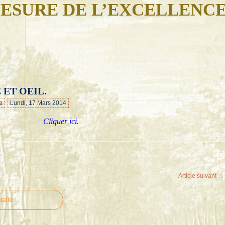
ESURE DE L’EXCELLENC
 ET OEIL.
…
e
Lundi, 17 Mars 2014
Cliquer ici.
Article suivant →
taire