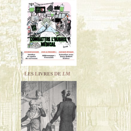
L
L
D
LM
ES
IVRES
E