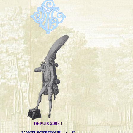
2007
DEPUIS
!
L’ANTI-SCEPTIQUE
:
Il