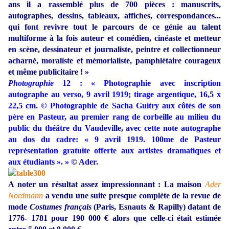
ans il a rassemblé plus de 700 pièces : manuscrits,
autographes, dessins, tableaux, affiches, correspondances...
qui font revivre tout le parcours de ce génie au talent
multiforme à la fois auteur et comédien, cinéaste et metteur
en scène, dessinateur et journaliste, peintre et collectionneur
acharné, moraliste et mémorialiste, pamphlétaire courageux
et même publicitaire ! »
Photographie
12 : « Photographie avec inscription
autographe au verso, 9 avril 1919; tirage argentique, 16,5 x
22,5 cm. © Photographie de Sacha Guitry aux côtés de son
père en Pasteur, au premier rang de corbeille au milieu du
public du théâtre du Vaudeville, avec cette note autographe
au dos du cadre: « 9 avril 1919. 100me de Pasteur
représentation gratuite offerte aux artistes dramatiques et
aux étudiants ». » © Ader.
A noter un résultat assez impressionnant : La maison
Ader
Nordmann
a vendu une suite presque complète de la revue de
mode
Costumes français
(Paris, Esnauts & Rapilly) datant de
1776- 1781 pour 190 000 € alors que celle-ci était estimée