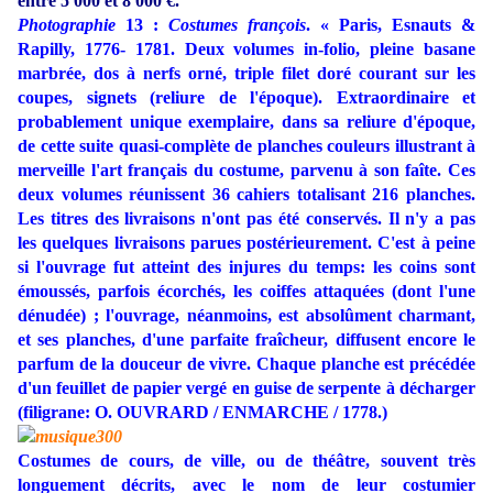
entre 5 000 et 8 000 €.
Photographie
13 :
Costumes françois
. « Paris, Esnauts &
Rapilly, 1776- 1781. Deux volumes in-folio, pleine basane
marbrée, dos à nerfs orné, triple filet doré courant sur les
coupes, signets (reliure de l'époque). Extraordinaire et
probablement unique exemplaire, dans sa reliure d'époque,
de cette suite quasi-complète de planches couleurs illustrant à
merveille l'art français du costume, parvenu à son faîte. Ces
deux volumes réunissent 36 cahiers totalisant 216 planches.
Les titres des livraisons n'ont pas été conservés. Il n'y a pas
les quelques livraisons parues postérieurement.
C'est à peine
si l'ouvrage fut atteint des injures du temps: les coins sont
émoussés, parfois écorchés, les coiffes attaquées (dont l'une
dénudée) ; l'ouvrage, néanmoins, est absolûment charmant,
et ses planches, d'une parfaite fraîcheur, diffusent encore le
parfum de la douceur de vivre. Chaque planche est précédée
d'un feuillet de papier vergé en guise de serpente à décharger
(filigrane: O. OUVRARD / ENMARCHE / 1778.)
Costumes de cours, de ville, ou de théâtre, souvent très
longuement décrits, avec le nom de leur costumier