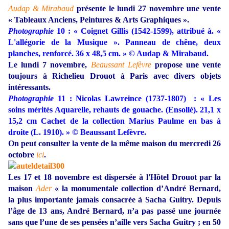
Audap & Mirabaud
présente le lundi 27 novembre une vente
« Tableaux Anciens, Peintures & Arts Graphiques ».
Photographie
10 : « Coignet Gillis (1542-1599), attribué à. «
L'allégorie de la Musique ». Panneau de chêne, deux
planches, renforcé. 36 x 48,5 cm. » © Audap & Mirabaud.
Le lundi 7 novembre,
Beaussant Lefèvre
propose une vente
toujours à Richelieu Drouot à Paris avec divers objets
intéressants.
Photographie
11 : Nicolas Lawreince (1737-1807) : « Les
soins mérités Aquarelle, rehauts de gouache. (Ensollé). 21,1 x
15,2 cm Cachet de la collection Marius Paulme en bas à
droite (L. 1910). » © Beaussant Lefèvre.
On peut consulter la vente de la même maison du mercredi 26
octobre
ici
.
Les 17 et 18 novembre est dispersée à l'Hôtel Drouot par la
maison
Ader
« la monumentale collection d’André Bernard,
la plus importante jamais consacrée à Sacha Guitry. Depuis
l’âge de 13 ans, André Bernard, n’a pas passé une journée
sans que l’une de ses pensées n’aille vers Sacha Guitry ; en 50