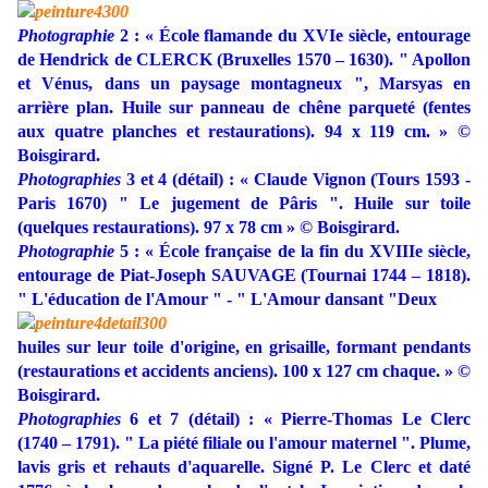
Photographie
2 : « École flamande du XVIe siècle, entourage
de Hendrick de CLERCK
(Bruxelles 1570 – 1630). " Apollon
et Vénus, dans un paysage montagneux
"
, Marsyas en
arrière plan. Huile sur panneau de chêne parqueté (fentes
aux quatre planches et restaurations). 94 x 119 cm. » ©
Boisgirard.
Photographies
3 et 4 (détail) : « Claude Vignon (Tours 1593 -
Paris 1670) " Le jugement de Pâris ". Huile sur toile
(quelques restaurations). 97 x 78 cm » © Boisgirard.
Photographie
5 : « École française de la fin du XVIIIe siècle,
entourage de Piat-Joseph SAUVAGE (Tournai 1744 – 1818).
" L'éducation de l'Amour " - " L'Amour dansant "Deux
huiles sur leur toile d'origine, en grisaille, formant pendants
(restaurations et accidents anciens). 100 x 127 cm chaque.
» ©
Boisgirard.
Photographies
6 et 7 (détail) : « Pierre-Thomas Le Clerc
(1740 – 1791). " La piété filiale ou l'amour maternel ". Plume,
lavis gris et rehauts d'aquarelle. Signé P. Le Clerc et daté