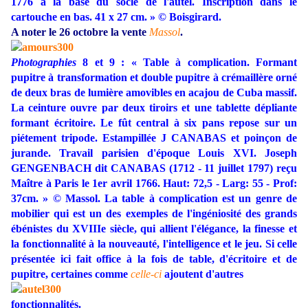
1776 à la base du socle de l'autel. Inscription dans le
cartouche en bas. 41 x 27 cm.
»
© Boisgirard.
A noter le 26 octobre la vente
Massol
.
Photographies
8 et 9 : « Table à complication. Formant
pupitre à transformation et double pupitre à crémaillère orné
de deux bras de lumière amovibles en acajou de Cuba massif.
La ceinture ouvre par deux tiroirs et une tablette dépliante
formant écritoire. Le fût central à six pans repose sur un
piétement tripode. Estampillée J CANABAS et poinçon de
jurande. Travail parisien d'époque Louis XVI. Joseph
GENGENBACH dit CANABAS (1712 - 11 juillet 1797) reçu
Maître à Paris le 1er avril 1766. Haut: 72,5 - Larg: 55 - Prof:
37cm. » © Massol. La table à complication est un genre de
mobilier qui est un des exemples de l'ingéniosité des grands
ébénistes du XVIIIe siècle, qui allient l'élégance, la finesse et
la fonctionnalité à la nouveauté, l'intelligence et le jeu. Si celle
présentée ici fait office à la fois de table, d'écritoire et de
pupitre, certaines comme
celle-ci
ajoutent d'autres
fonctionnalités.