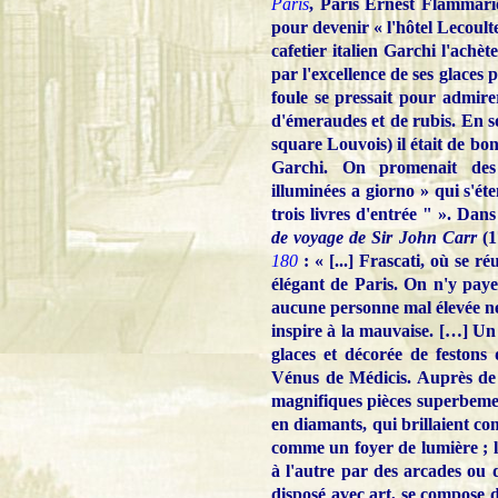
Paris
, Paris Ernest Flammario
pour devenir « l'hôtel Lecoulte
cafetier italien Garchi l'achèt
par l'excellence de ses glaces 
foule se pressait pour admirer
d'émeraudes et de rubis. En s
square Louvois) il était de bo
Garchi. On promenait des
illuminées a giorno » qui s'é
trois livres d'entrée " ». Dan
de voyage de Sir John Carr
(1
180
: « [...] Frascati, où se r
élégant de Paris. On n'y paye
aucune personne mal élevée ne 
inspire à la mauvaise. […] Un 
glaces et décorée de festons d
Vénus de Médicis. Auprès de 
magnifiques pièces superbement
en diamants, qui brillaient c
comme un foyer de lumière ; l
à l'autre par des arcades ou d
disposé avec art, se compose de