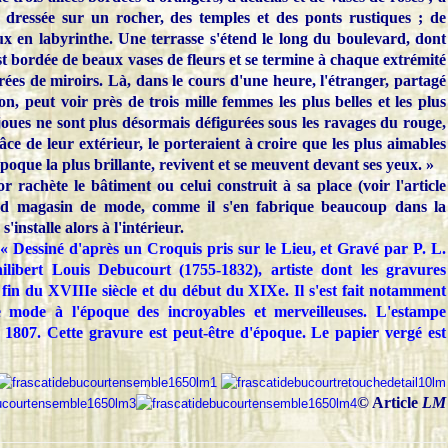
r dressée sur un rocher, des temples et des ponts rustiques ; de
ux en labyrinthe. Une terrasse s'étend le long du boulevard, dont
est bordée de beaux vases de fleurs et se termine à chaque extrémité
ées de miroirs. Là, dans le cours d'une heure, l'étranger, partagé
on, peut voir près de trois mille femmes les plus belles et les plus
 joues ne sont plus désormais défigurées sous les ravages du rouge,
âce de leur extérieur, le porteraient à croire que les plus aimables
poque la plus brillante, revivent et se meuvent devant ses yeux. »
or rachète le bâtiment ou celui construit à sa place (voir l'article
nd magasin de mode, comme il s'en fabrique beaucoup dans la
s'installe alors à l'intérieur
.
 « Dessiné d'après un Croquis pris sur le Lieu, et Gravé par P. L.
ilibert Louis Debucourt (1755-1832), artiste dont les gravures
fin du XVIIIe siècle et du début du XIXe. Il s'est fait notamment
e mode à l'époque des incroyables et merveilleuses. L'estampe
n 1807. Cette gravure est peut-être d'époque. Le papier vergé est
© Article
LM