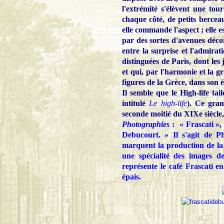
l'extrémité s'élèvent une tou
chaque côté, de petits bercea
elle commande l'aspect ; elle 
par des sortes d'avenues décor
entre la surprise et l'admirati
distinguées de Paris, dont les
et qui, par l'harmonie et la gr
figures de la Grèce, dans son é
Il semble que le High-life tail
intitulé
Le high-life
). Ce gra
seconde moitié du XIXe siècle,
Photographies
: « Frascati »,
Debucourt. » Il s'agit de Ph
marquent la production de la 
une spécialité des images d
représente le café Frascati e
épais.