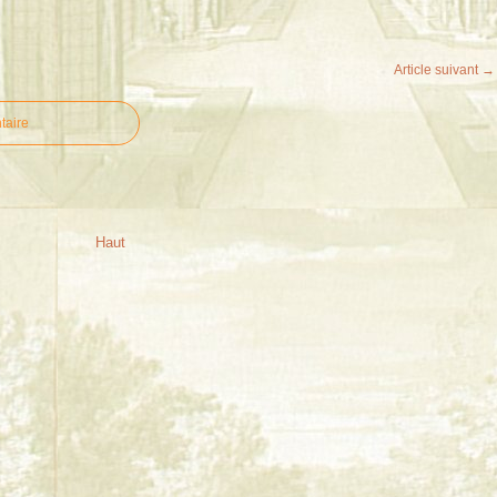
Article suivant →
taire
Haut