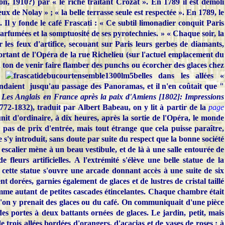
n, 1910?) par « le riche traitant Crozat ». En 1789 il est démoli
ux de Nolay » ; « la belle terrasse seule est respectée ». En 1789, le
e. Il y fonde le café Frascati : « Ce subtil limonadier conquit Paris
parfumées et la somptuosité de ses pyrotechnies. » « Chaque soir, la
 les feux d'artifice, secouant sur Paris leurs gerbes de diamants,
ortant de l'Opéra de la rue Richelieu (sur l'actuel emplacement du
n ton de venir faire flamber des punchs ou écorcher des glaces chez
belles dans les allées «
tendaient jusqu'au passage des Panoramas, et il n'en coûtait que "
s
Les Anglais en France après la paix d'Amiens [1802]: Impressions
772-1832), traduit par Albert Babeau, on y lit à partir de la
page
éunit d'ordinaire, à dix heures, après la sortie de l'Opéra, le monde
 pas de prix d'entrée, mais tout étrange que cela puisse paraître,
s'y introduit, sans doute par suite du respect que la bonne société
escalier mène à un beau vestibule, et de là à une salle entourée de
e fleurs artificielles. A l'extrémité s'élève une belle statue de la
cette statue s'ouvre une arcade donnant accès à une suite de six
 dorées, garnies également de glaces et de lustres de cristal taillé
omme autant de petites cascades étincelantes. Chaque chambre était
'on y prenait des glaces ou du café. On communiquait d'une pièce
es portes à deux battants ornées de glaces. Le jardin, petit, mais
 trois allées bordées d'orangers, d'acacias et de vases de roses ; à