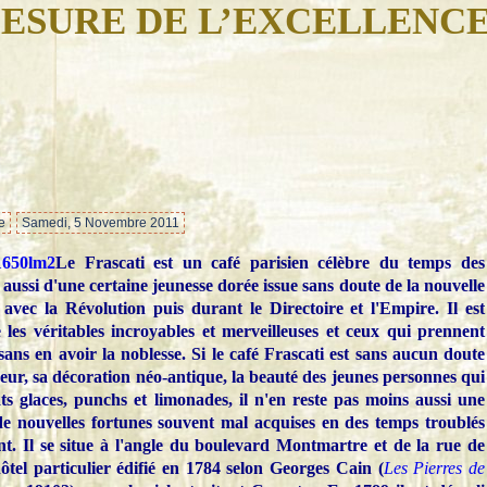
ESURE DE L’EXCELLENC
…
e
Samedi, 5 Novembre 2011
Le Frascati est un café parisien célèbre du temps des
 aussi d'une certaine jeunesse dorée issue sans doute de la nouvelle
avec la Révolution puis durant le Directoire et l'Empire. Il est
re les véritables incroyables et merveilleuses et ceux qui prennent
ans en avoir la noblesse. Si le café Frascati est sans aucun doute
ur, sa décoration néo-antique, la beauté des jeunes personnes qui
ts glaces, punchs et limonades, il n'en reste pas moins aussi une
de nouvelles fortunes souvent mal acquises en des temps troublés
t. Il se situe à l'angle du boulevard Montmartre et de la rue de
ôtel particulier édifié en 1784 selon Georges Cain (
Les Pierres de