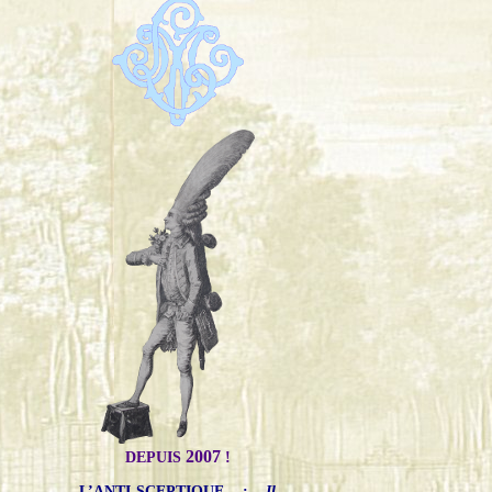
2007
DEPUIS
!
L’ANTI-SCEPTIQUE
:
Il