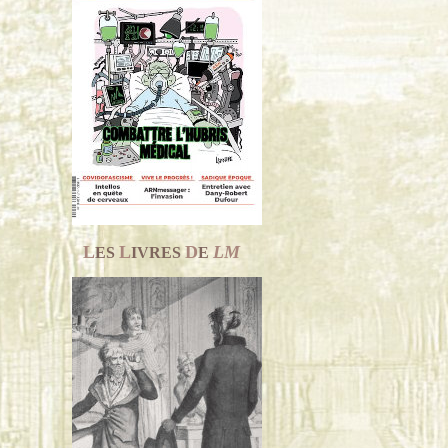
L
L
D
LM
ES
IVRES
E