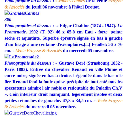
Photographie du dessous
:
Grandes cannes
de la vente
Fraysse
& Associés
du jeudi 06 novembre à l'hôtel Drouot.
Photographies ci-dessous
: « Edgar Chahine (1874 - 1947).
La
Promenade
. 1902 (T. 92) 46 x 65,8 cm Eau - forte, pointe
sèche et aquatinte. Superbe épreuve signée en bas à gauche
d'un tirage à une centaine d'exemplaires.[...] Feuillet: 56 x 76
cm. »
Vente Fraysse & Associés
du mercredi 05 novembre.
Photographie du dessous
: « Gustave Doré (Strasbourg 1832 -
Paris 1883). Entrée du chevalier Renaud en ville Plume et
encre noire, signée en bas à droite. Légendée dans le bas « le
fier Renaud fend la foule qui se précipite de tout coté tous les
spectateurs admire l'air noble et redoutable du Paladin Ch.V
». Coin inférieur droit manquant, légèrement insolée et deux
petites retouches de gouache. 47,8 x 34,5 cm. »
Vente Fraysse
& Associés
du mercredi 05 novembre.