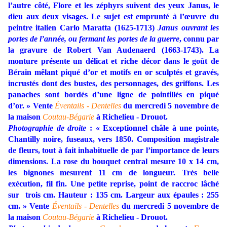
l’autre côté, Flore et les zéphyrs suivent des yeux Janus, le
dieu aux deux visages. Le sujet est
emprunté à l’œuvre du
peintre italien Carlo Maratta (1625-1713)
Janus ouvrant les
portes de l’année, ou fermant les portes de la guerre
, connu par
la gravure de Robert Van Audenaerd (1663-1743). La
monture présente un délicat et riche décor dans le goût de
Bérain mêlant piqué d’or et motifs en or sculptés et gravés,
incrustés dont des bustes, des personnages, des griffons. Les
panaches sont bordés d’une ligne de pointillés en piqué
d’or. » Vente
Éventails - Dentelles
du mercredi 5 novembre de
la maison
Coutau-Bégarie
à Richelieu - Drouot.
Photographie de droite
: « Exceptionnel châle à une pointe,
Chantilly noire, fuseaux, vers 1850.
Composition magistrale
de fleurs, tout à fait inhabituelle de par l’importance de leurs
dimensions. La rose du bouquet central mesure 10 x 14 cm,
les bignones mesurent 11 cm de longueur. Très belle
exécution, fil fin. Une petite reprise, point de raccroc lâché
sur trois cm. Hauteur : 135 cm. Largeur aux épaules : 255
cm. »
Vente
Éventails - Dentelles
du mercredi 5 novembre de
la maison
Coutau-Bégarie
à Richelieu - Drouot.