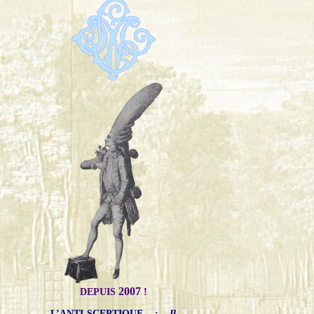
2007
DEPUIS
!
L’ANTI-SCEPTIQUE
:
Il