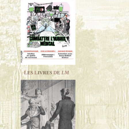
L
L
D
LM
ES
IVRES
E