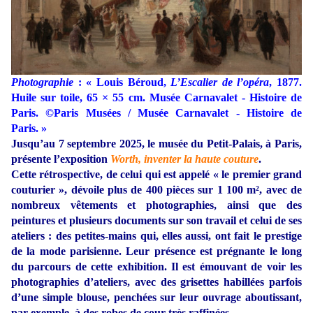
Photographie
: « Louis Béroud,
L’Escalier de l’opéra
, 1877.
Huile sur toile, 65 × 55 cm. Musée Carnavalet - Histoire de
Paris. ©Paris Musées / Musée Carnavalet - Histoire de
Paris. »
Jusqu’au 7 septembre 2025, le musée du Petit-Palais, à Paris,
présente l’exposition
Worth, inventer la haute couture
.
Cette rétrospective, de celui qui est appelé « le premier grand
couturier », dévoile plus de 400 pièces sur 1 100 m², avec de
nombreux vêtements et photographies, ainsi que des
peintures et plusieurs documents sur son travail et celui de ses
ateliers : des petites-mains qui, elles aussi, ont fait le prestige
de la mode parisienne. Leur présence est prégnante le long
du parcours de cette exhibition. Il est émouvant de voir les
photographies d’ateliers, avec des grisettes habillées parfois
d’une simple blouse, penchées sur leur ouvrage aboutissant,
par exemple, à des robes de cour très raffinées.