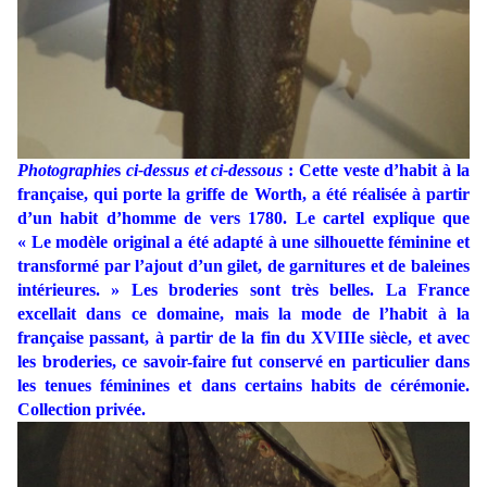
Photographie
s
ci-dessus et ci-dessous
: Cette veste d’habit à la
française, qui porte la griffe de Worth, a été réalisée à partir
d’un habit d’homme de vers 1780. Le cartel explique que
« Le modèle original a été adapté à une silhouette féminine et
transformé par l’ajout d’un gilet, de garnitures et de baleines
intérieures. » Les broderies sont très belles. La France
excellait dans ce domaine, mais la mode de l’habit à la
française passant, à partir de la fin du XVIIIe siècle, et avec
les broderies, ce savoir-faire fut conservé en particulier dans
les tenues féminines et dans certains habits de cérémonie.
Collection privée.