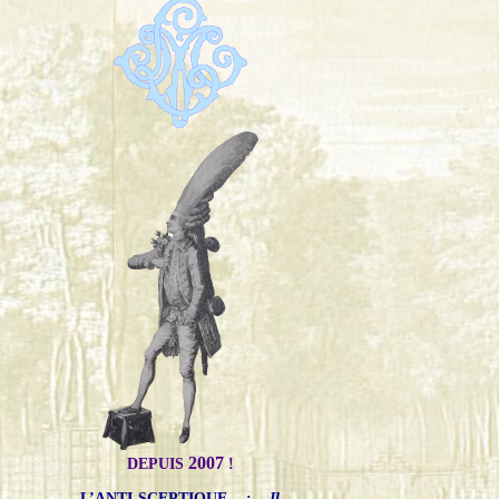
2007
DEPUIS
!
L’ANTI-SCEPTIQUE
:
Il