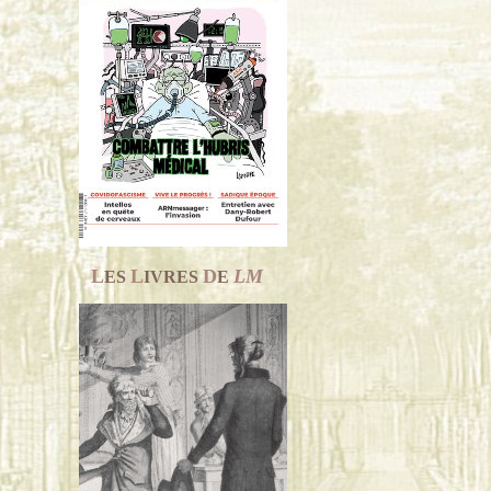
L
L
D
LM
ES
IVRES
E