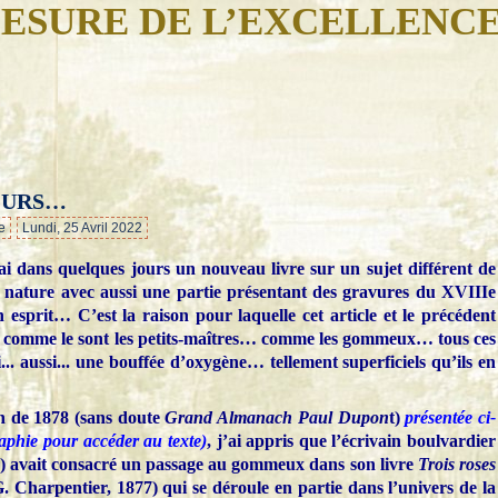
ESURE DE L’EXCELLENC
OURS…
…
e
Lundi, 25 Avril 2022
irai dans quelques jours un nouveau livre sur un sujet différent de
 la nature avec aussi une partie présentant des gravures du XVIIIe
 esprit… C’est la raison pour laquelle cet article et le précédent
… comme le sont les petits-maîtres… comme les gommeux… tous ces
.. aussi... une bouffée d’oxygène… tellement superficiels qu’ils en
 de 1878 (sans doute
Grand Almanach Paul Dupon
t)
présentée ci-
raphie pour accéder au texte)
, j’ai appris que l’écrivain boulvardier
) avait consacré un passage au gommeux dans son livre
Trois roses
G. Charpentier, 1877) qui se déroule en partie dans l’univers de la